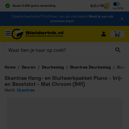
Inclusief b
9,2
uit
10
Boven 2.000 gratis verzending
Incl
BTW
Al 40 jaar dé specialist
Ga naar de inhoud
Zakelijk bestellen? Profiteer van de voordelen!
Meld je aan als
Alles onder één dak
premium klant
Ga naar hoofdinhoud
Home
/
Deuren
/
Deurbeslag
/
Skantrae Deurbeslag
/
Skantr
Skantrae Hang- en Sluitwerkpakket Plano - Vrij-
en Bezetslot - Mat Chroom (841)
Merk:
Skantrae