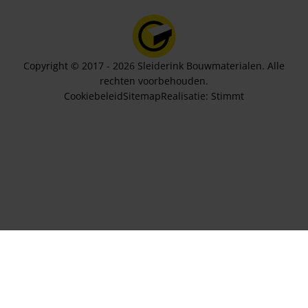
Copyright © 2017 - 2026 Sleiderink Bouwmaterialen. Alle
rechten voorbehouden.
Cookiebeleid
Sitemap
Realisatie:
Stimmt
Aantal sets
161,64
In winkelwagen