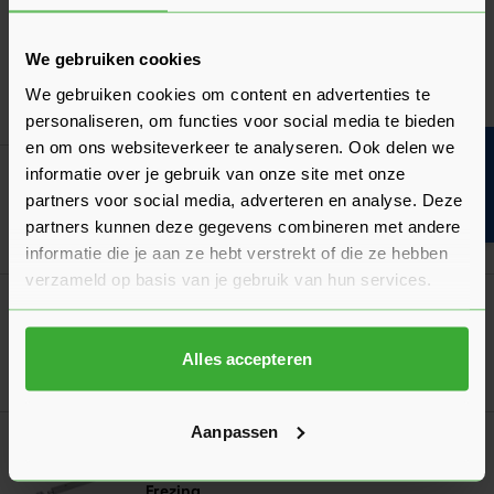
Skantrae Paumellescharnier 80x80 mm
Zwart
We gebruiken cookies
Verkrijgbaar in 2 varianten
We gebruiken cookies om content en advertenties te
Ga naa
12,88
Nu
per stuk
personaliseren, om functies voor social media te bieden
en om ons websiteverkeer te analyseren. Ook delen we
Bouwvakinfo
informatie over je gebruik van onze site met onze
Skantrae SlimSeries Aanslaglat Draaideuren
partners voor social media, adverteren en analyse. Deze
partners kunnen deze gegevens combineren met andere
Ga naa
32,76
Nu
per set
informatie die je aan ze hebt verstrekt of die ze hebben
verzameld op basis van je gebruik van hun services.
Skantrae Deurkruk Plano
Verkrijgbaar in 2 varianten
Alles accepteren
Ga naa
71,05
Nu
per set
Aanpassen
Let op: Alleen te koop i.c.m. Skantrae deuren!
Skantrae Kantschuifsysteem Inclusief
Frezing