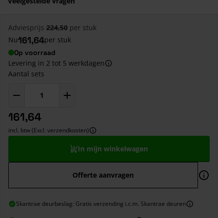
Veelgestelde vragen
Adviesprijs
224,50
per stuk
161,64
Nu
per stuk
Op voorraad
Levering in 2 tot 5 werkdagen
Aantal sets
161,64
incl. btw (Excl. verzendkosten)
In mijn winkelwagen
Offerte aanvragen
Skantrae deurbeslag: Gratis verzending i.c.m. Skantrae deuren