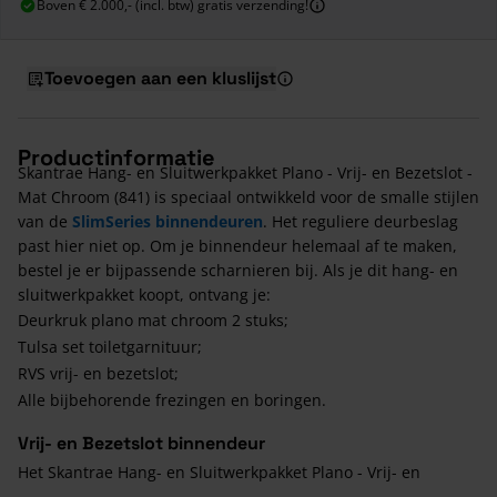
Boven € 2.000,- (incl. btw) gratis verzending!
Toevoegen aan een kluslijst
Productinformatie
Skantrae Hang- en Sluitwerkpakket Plano - Vrij- en Bezetslot -
Mat Chroom (841) is speciaal ontwikkeld voor de smalle stijlen
van de
SlimSeries binnendeuren
. Het reguliere deurbeslag
past hier niet op. Om je binnendeur helemaal af te maken,
bestel je er bijpassende scharnieren bij. Als je dit hang- en
sluitwerkpakket koopt, ontvang je:
Deurkruk plano mat chroom 2 stuks;
Tulsa set toiletgarnituur;
RVS vrij- en bezetslot;
Alle bijbehorende frezingen en boringen.
Vrij- en Bezetslot binnendeur
Het Skantrae Hang- en Sluitwerkpakket Plano - Vrij- en
Bezetslot - Mat Chroom (841) heeft 2 deurkrukken die