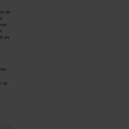
it de
el
voor
in
dt als
erke
n op
erking