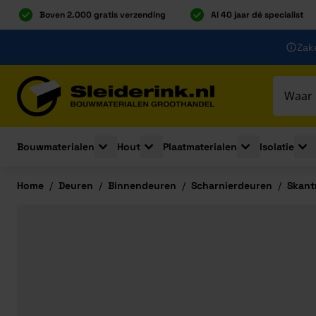
Boven 2.000 gratis verzending
Al 40 jaar dé specialist
Ga naar de inhoud
Zake
Ga naar hoofdinhoud
Bouwmaterialen
Hout
Plaatmaterialen
Isolatie
Toggle submenu for Bouwmaterialen
Toggle submenu for Hout
Toggle submenu 
Togg
Home
/
Deuren
/
Binnendeuren
/
Scharnierdeuren
/
Skant