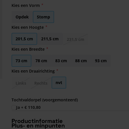
Kies een Vorm
Opdek
Stomp
Kies een Hoogte
201,5 cm
211,5 cm
231,5 cm
Kies een Breedte
73 cm
78 cm
83 cm
88 cm
93 cm
Kies een Draairichting
nvt
Links
Rechts
Tochtvaldorpel (voorgemonteerd)
Ja
+
€ 110,80
Productinformatie
Plus- en minpunten