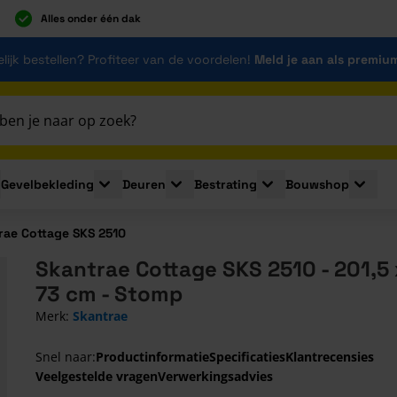
Alles onder één dak
lijk bestellen? Profiteer van de voordelen!
Meld je aan als premiu
Gevelbekleding
Deuren
Bestrating
Bouwshop
for Plaatmaterialen
le submenu for Isolatie
Toggle submenu for Gevelbekleding
Toggle submenu for Deuren
Toggle submenu for Be
Toggle 
rae Cottage SKS 2510
Skantrae Cottage SKS 2510 - 201,5 
73 cm - Stomp
Merk:
Skantrae
Snel naar:
Productinformatie
Specificaties
Klantrecensies
Veelgestelde vragen
Verwerkingsadvies