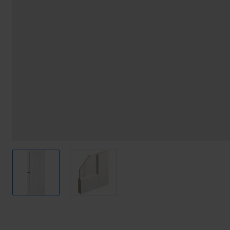
View larger image
View larger image