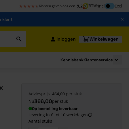
★★★★★
★★★★★
Inclusief bt
9,2
BTW:
Incl
Excl
Klanten geven ons een
m klant
Inloggen
Winkelwagen
Kennisbank
Klantenservice
strating
submenu for Bouwshop
Toggle 
x
Adviesprijs
464,00
per stuk
366,00
Nu
per stuk
Op bestelling leverbaar
Levering in 6 tot 10 werkdagen
Aantal stuks