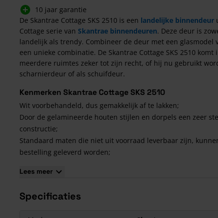
10 jaar garantie
De Skantrae Cottage SKS 2510 is een
landelijke binnendeur
u
Cottage serie van
Skantrae binnendeuren
. Deze deur is zow
landelijk als trendy. Combineer de deur met een glasmodel 
een unieke combinatie. De Skantrae Cottage SKS 2510 komt 
meerdere ruimtes zeker tot zijn recht, of hij nu gebruikt wor
scharnierdeur of als schuifdeur.
Kenmerken Skantrae Cottage SKS 2510
Wit voorbehandeld, dus gemakkelijk af te lakken;
Door de gelamineerde houten stijlen en dorpels een zeer st
constructie;
Standaard maten die niet uit voorraad leverbaar zijn, kunne
bestelling geleverd worden;
MDF toplaag op stijlen en dorpels waardoor een strakke afw
Lees meer
mogelijk is;
Sterke MDF panelen, zeer strak af te werken;
Specificaties
10 jaar garantie op alle deuren
Maatwerkproduct Skantrae Cottage SKS 2510