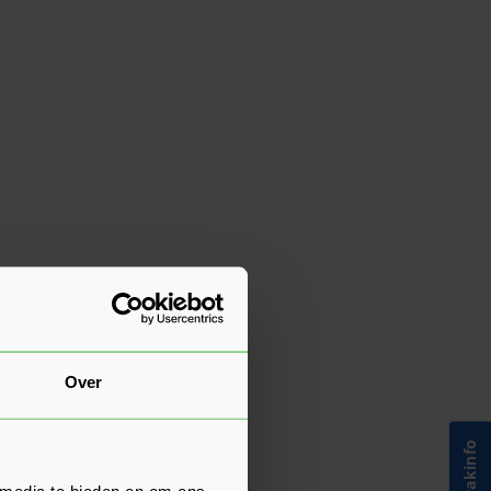
Over
 media te bieden en om ons