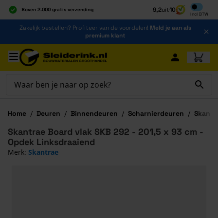
Inclusief b
9,2
uit
10
Boven 2.000 gratis verzending
Incl
BTW
Al 40 jaar dé specialist
Ga naar de inhoud
Zakelijk bestellen? Profiteer van de voordelen!
Meld je aan als
Alles onder één dak
premium klant
Ga naar hoofdinhoud
Home
/
Deuren
/
Binnendeuren
/
Scharnierdeuren
/
Skantr
Skantrae Board vlak SKB 292 - 201,5 x 93 cm -
Opdek Linksdraaiend
Merk:
Skantrae