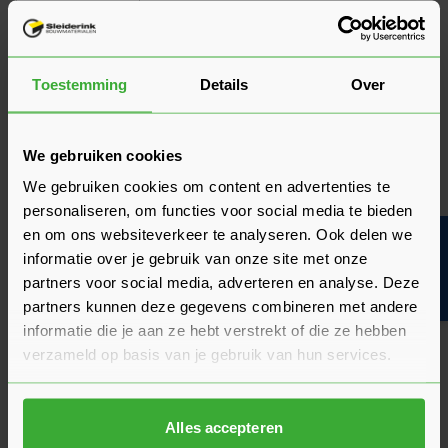
Stel je vraag
Toestemming
Details
Over
Kunnen jullie deze deur ook in een andere
maat leveren?
We gebruiken cookies
We gebruiken cookies om content en advertenties te
Hoeveel kan je deze Skantrae deur
personaliseren, om functies voor social media te bieden
inkorten?
en om ons websiteverkeer te analyseren. Ook delen we
Bouwvakinfo
informatie over je gebruik van onze site met onze
partners voor social media, adverteren en analyse. Deze
Zijn deze deuren ook geschikt als
schuifdeur?
partners kunnen deze gegevens combineren met andere
informatie die je aan ze hebt verstrekt of die ze hebben
verzameld op basis van je gebruik van hun services.
Monteren jullie ook?
Alles accepteren