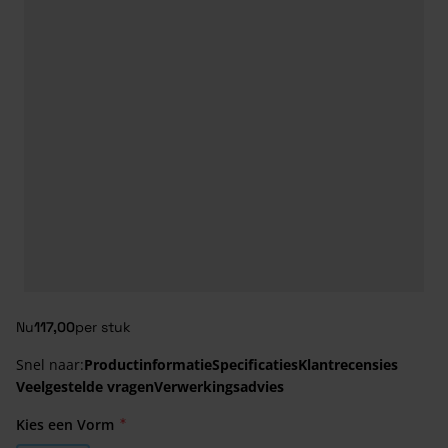
Nu
117,00
per stuk
Snel naar:
Productinformatie
Specificaties
Klantrecensies
Veelgestelde vragen
Verwerkingsadvies
Kies een Vorm