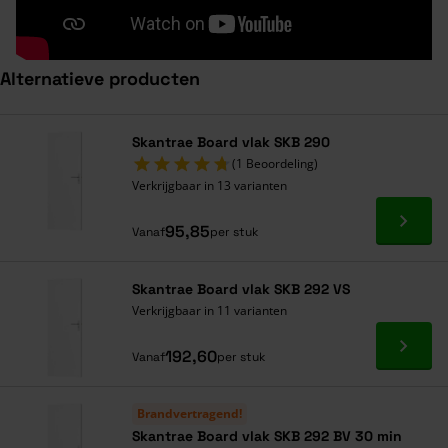
Alternatieve producten
Navigeren door de elementen van de carrousel is mogelijk met de ta
Druk om carrousel over te slaan
Druk op om naar carrouselnavigatie te gaan
Skantrae Board vlak SKB 290
(1 Beoordeling)
Verkrijgbaar in 13 varianten
Ga naa
95,85
Vanaf
per stuk
Skantrae Board vlak SKB 292 VS
Verkrijgbaar in 11 varianten
Ga naa
192,60
Vanaf
per stuk
Brandvertragend!
Skantrae Board vlak SKB 292 BV 30 min