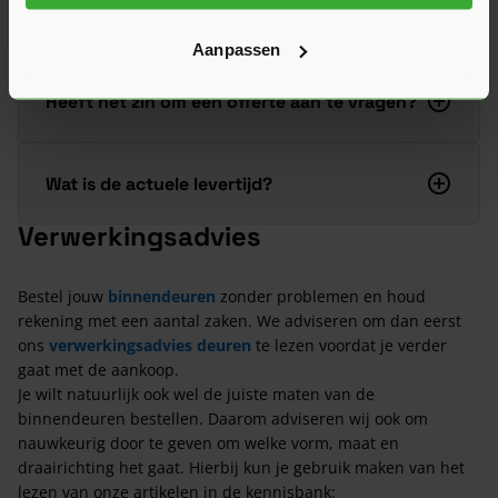
Welke scharnieren heb ik nodig bij mijn
deur?
Aanpassen
Heeft het zin om een offerte aan te vragen?
Wat is de actuele levertijd?
Verwerkingsadvies
Bestel jouw
binnendeuren
zonder problemen en houd
rekening met een aantal zaken. We adviseren om dan eerst
ons
verwerkingsadvies deuren
te lezen voordat je verder
gaat met de aankoop.
Je wilt natuurlijk ook wel de juiste maten van de
binnendeuren bestellen. Daarom adviseren wij ook om
nauwkeurig door te geven om welke vorm, maat en
draairichting het gaat. Hierbij kun je gebruik maken van het
lezen van onze artikelen in de kennisbank: