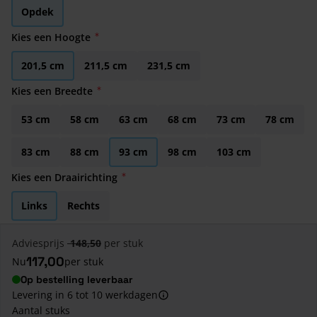
Opdek
Kies een Hoogte
201,5 cm
211,5 cm
231,5 cm
Kies een Breedte
53 cm
58 cm
63 cm
68 cm
73 cm
78 cm
83 cm
88 cm
93 cm
98 cm
103 cm
Kies een Draairichting
Links
Rechts
Adviesprijs
148,50
per stuk
117,00
Nu
per stuk
Op bestelling leverbaar
Levering in 6 tot 10 werkdagen
Aantal stuks