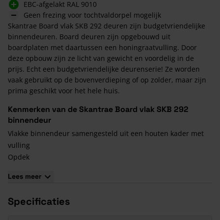
EBC-afgelakt RAL 9010
Geen frezing voor tochtvaldorpel mogelijk
Skantrae Board vlak SKB 292 deuren zijn budgetvriendelijke
binnendeuren. Board deuren zijn opgebouwd uit
boardplaten met daartussen een honingraatvulling. Door
deze opbouw zijn ze licht van gewicht en voordelig in de
prijs. Echt een budgetvriendelijke deurenserie! Ze worden
vaak gebruikt op de bovenverdieping of op zolder, maar zijn
prima geschikt voor het hele huis.
Kenmerken van de Skantrae Board vlak SKB 292
binnendeur
Vlakke binnendeur samengesteld uit een houten kader met
vulling
Opdek
Fabrieksmatig afgelakt met EBC lak, RAL 9010
Lees meer
2 jaar garantie
Afwijkende maat nodig? Dat kan! Kijk voor meer
Specificaties
informatie onderaan de pagina bij de veel gestelde