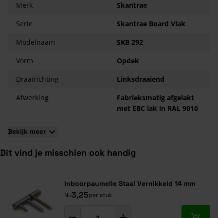
vragen!
Merk
Skantrae
Serie
Skantrae Board Vlak
Modelnaam
SKB 292
Vorm
Opdek
Draairichting
Linksdraaiend
Afwerking
Fabrieksmatig afgelakt
met EBC lak in RAL 9010
Bekijk meer
Dit vind je misschien ook handig
Navigeren door de elementen van de carrousel is mogelijk met de ta
Druk om carrousel over te slaan
Druk op om naar carrouselnavigatie te gaan
Inboorpaumelle Staal Vernikkeld 14 mm
3,25
Nu
per stuk