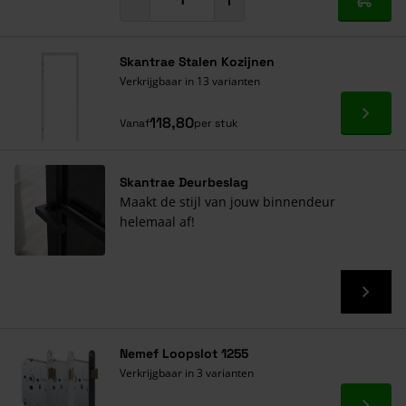
In mij
Skantrae Stalen Kozijnen
Verkrijgbaar in 13 varianten
Ga naa
118,80
Vanaf
per stuk
Skantrae Deurbeslag
Maakt de stijl van jouw binnendeur
helemaal af!
Nemef Loopslot 1255
Verkrijgbaar in 3 varianten