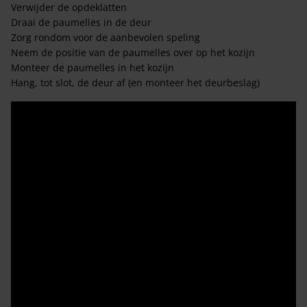
Verwijder de opdeklatten
Draai de paumelles in de deur
Zorg rondom voor de aanbevolen speling
Neem de positie van de paumelles over op het kozijn
Monteer de paumelles in het kozijn
Hang, tot slot, de deur af (en monteer het deurbeslag)