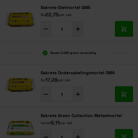
Sakrete Gietmortel GM5
22,75
Nu
per zak
In mij
Boven 2.000 gratis verzending
Al 40 jaar dé specialist
Alles onder één dak
Sakrete Ondersabelingsmortel OM4
17,28
Nu
per zak
In mij
Sakrete Green Collection Metselmortel
6,11
Vanaf
per zak