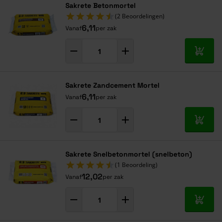
Sakrete Betonmortel
(2 Beoordelingen)
6,11
Vanaf
per zak
In mij
Sakrete Zandcement Mortel
6,11
Vanaf
per zak
In mij
Sakrete Snelbetonmortel (snelbeton)
(1 Beoordeling)
12,02
Vanaf
per zak
In mij