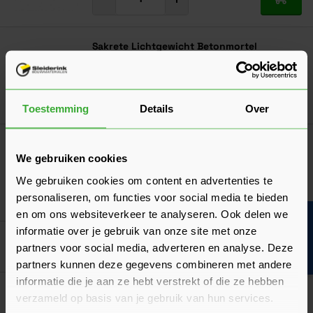
In mij
Sakrete Lichtgewicht Betonmortel
10,22
Nu
per zak
In mij
Toestemming
Details
Over
Sakrete Egalisatiemortel EM30
We gebruiken cookies
26,91
Vanaf
per zak
We gebruiken cookies om content en advertenties te
personaliseren, om functies voor social media te bieden
In mij
en om ons websiteverkeer te analyseren. Ook delen we
Bouwvakinfo
informatie over je gebruik van onze site met onze
partners voor social media, adverteren en analyse. Deze
Al 40 jaar dé specialist
partners kunnen deze gegevens combineren met andere
informatie die je aan ze hebt verstrekt of die ze hebben
Sakrete Voegmortel (UA)
verzameld op basis van je gebruik van hun services.
Verkrijgbaar in 8 kleuren