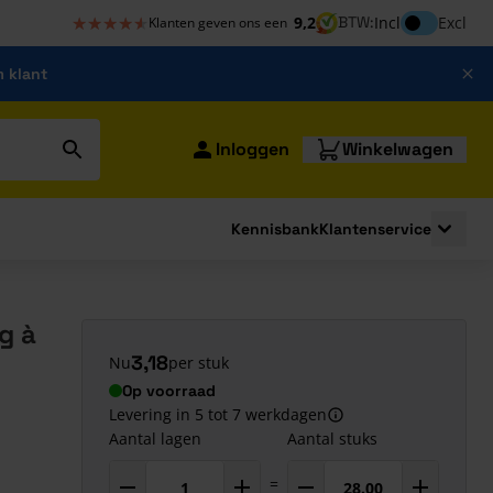
★★★★★
★★★★★
Inclusief bt
9,2
BTW:
Incl
Excl
Klanten geven ons een
m klant
Inloggen
Winkelwagen
Kennisbank
Klantenservice
strating
submenu for Bouwshop
Toggle 
g à
3,18
Nu
per stuk
Op voorraad
Levering in 5 tot 7 werkdagen
Aantal lagen
Aantal stuks
=