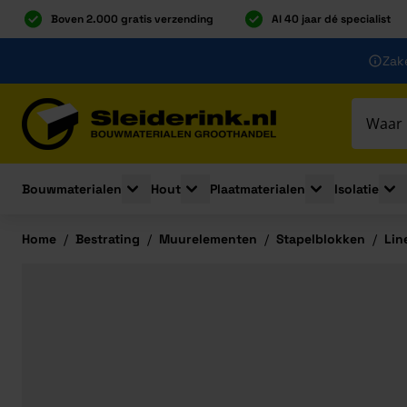
Boven 2.000 gratis verzending
Al 40 jaar dé specialist
Ga naar de inhoud
Zake
Ga naar hoofdinhoud
Bouwmaterialen
Hout
Plaatmaterialen
Isolatie
Toggle submenu for Bouwmaterialen
Toggle submenu for Hout
Toggle submenu 
Togg
Home
/
Bestrating
/
Muurelementen
/
Stapelblokken
/
Lin