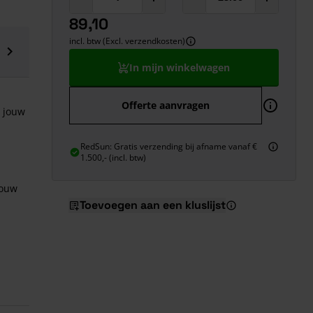
89,10
incl. btw (Excl. verzendkosten)
In mijn winkelwagen
Offerte aanvragen
r jouw
RedSun: Gratis verzending bij afname vanaf €
1.500,- (incl. btw)
jouw
Toevoegen aan een kluslijst