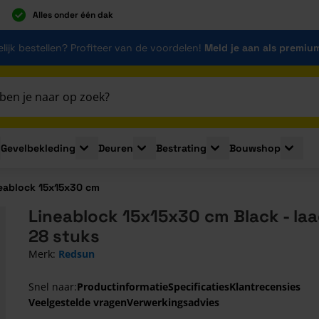
Alles onder één dak
lijk bestellen? Profiteer van de voordelen!
Meld je aan als premiu
Gevelbekleding
Deuren
Bestrating
Bouwshop
for Plaatmaterialen
le submenu for Isolatie
Toggle submenu for Gevelbekleding
Toggle submenu for Deuren
Toggle submenu for Be
Toggle 
eablock 15x15x30 cm
Lineablock 15x15x30 cm Black - laa
28 stuks
Merk:
Redsun
Snel naar:
Productinformatie
Specificaties
Klantrecensies
Veelgestelde vragen
Verwerkingsadvies