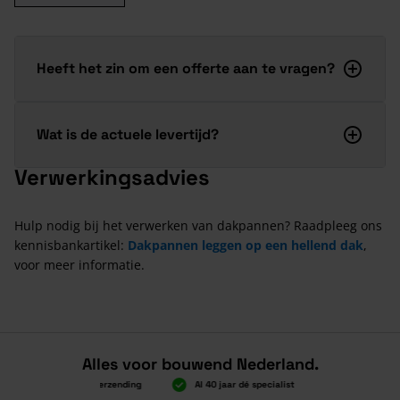
Heeft het zin om een offerte aan te vragen?
Wat is de actuele levertijd?
Verwerkingsadvies
Hulp nodig bij het verwerken van dakpannen? Raadpleeg ons
kennisbankartikel:
Dakpannen leggen op een hellend dak
,
voor meer informatie.
Alles voor bouwend Nederland.
Boven 2.000 gratis verzending
Al 40 jaar dé specialist
Alles onder 