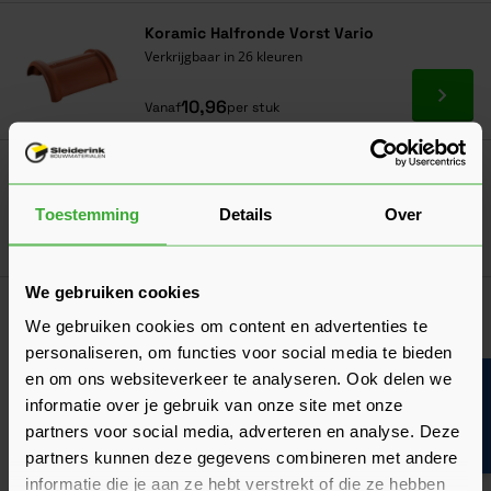
Navigeren door de elementen van de carrousel is mogelijk met de ta
Druk om carrousel over te slaan
Druk op om naar carrouselnavigatie te gaan
Koramic Halfronde Vorst Vario
Verkrijgbaar in 26 kleuren
Ga naa
10,96
Vanaf
per stuk
Koramic Halfronde Vorst (230 mm)
Verkrijgbaar in 15 kleuren
Toestemming
Details
Over
Ga naa
13,79
Vanaf
per stuk
We gebruiken cookies
Folie
We gebruiken cookies om content en advertenties te
Gebruik onze foliewijzer: kies de juiste
personaliseren, om functies voor social media te bieden
folie voor jouw project!
en om ons websiteverkeer te analyseren. Ook delen we
Bouwvakinfo
informatie over je gebruik van onze site met onze
partners voor social media, adverteren en analyse. Deze
partners kunnen deze gegevens combineren met andere
informatie die je aan ze hebt verstrekt of die ze hebben