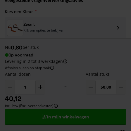
Veelgestelde vragen
Verwerkingsadvies
Kies een Kleur
Zwart
Klik om opties te bekijken
0,80
Nu
per stuk
Op voorraad
Levering in 2 tot 3 werkdagen
Afhalen alleen op afspraak
Aantal dozen
Aantal stuks
=
40,12
incl. btw (Excl. verzendkosten)
In mijn winkelwagen