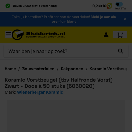
Inclusief b
9,2
uit
10
Boven 2.000 gratis verzending
Incl
BTW
Al 40 jaar dé specialist
Ga naar de inhoud
Zakelijk bestellen? Profiteer van de voordelen!
Meld je aan als
Alles onder één dak
premium klant
Ga naar hoofdinhoud
Home
/
Bouwmaterialen
/
Dakpannen
/
Koramic Vorstbeugel 
Koramic Vorstbeugel (tbv Halfronde Vorst)
Zwart - Doos à 50 stuks (6060020)
Merk:
Wienerberger Koramic