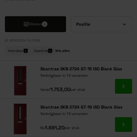
Druk om carrousel over te slaan
Filteren
2
JE GEKOZEN FILTERS
Voordeur
Skantrae
Wis alles
×
×
Skantrae SKN 2724 GT-15 ISO Blank Glas
Verkrijgbaar in 10 varianten
Ga naa
1.753,00
Vanaf
per stuk
Skantrae SKN 2724 GT-19 ISO Blank Glas
Verkrijgbaar in 10 varianten
Ga naa
1.691,20
Nu
per stuk