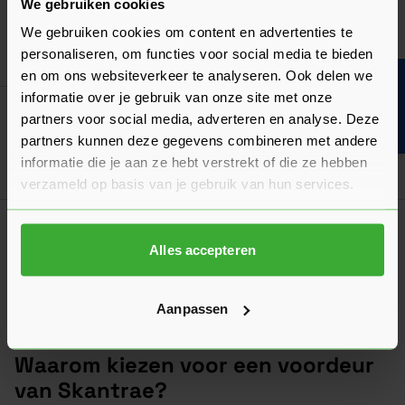
We gebruiken cookies
Verkrijgbaar in 7 varianten
We gebruiken cookies om content en advertenties te
personaliseren, om functies voor social media te bieden
Ga naa
1.298,40
Nu
per stuk
en om ons websiteverkeer te analyseren. Ook delen we
Bouwvakinfo
informatie over je gebruik van onze site met onze
Skantrae SKN 653 ISO Glas-In-Lood P
partners voor social media, adverteren en analyse. Deze
Verkrijgbaar in 7 varianten
partners kunnen deze gegevens combineren met andere
informatie die je aan ze hebt verstrekt of die ze hebben
Ga naa
1.298,40
Nu
per stuk
verzameld op basis van je gebruik van hun services.
1
2
Alles accepteren
U lees momenteel pagina
Pagina
Aanpassen
Waarom kiezen voor een voordeur
van Skantrae?