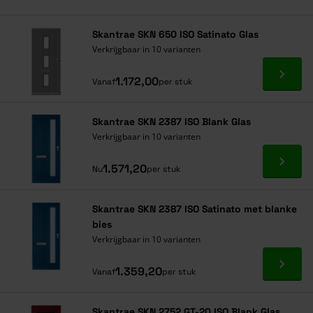
Skantrae SKN 650 ISO Satinato Glas
Verkrijgbaar in 10 varianten
Ga naa
1.172,00
Vanaf
per stuk
Skantrae SKN 2387 ISO Blank Glas
Verkrijgbaar in 10 varianten
Ga naa
1.571,20
Nu
per stuk
Skantrae SKN 2387 ISO Satinato met blanke
bies
Verkrijgbaar in 10 varianten
Ga naa
1.359,20
Vanaf
per stuk
Skantrae SKN 2752 GT-20 ISO Blank Glas