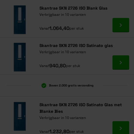
Skantrae SKN 2726 ISO Blank Glas
Verkrijgbaar in 10 varianten
Ga naa
1.064,40
Vanaf
per stuk
Skantrae SKN 2726 ISO Satinato glas
Verkrijgbaar in 10 varianten
Ga naa
940,80
Vanaf
per stuk
Boven 2.000 gratis verzending
Al 40 jaar dé specialist
Alles onder één dak
Skantrae SKN 2726 ISO Satinato Glas met
Blanke Bies
Verkrijgbaar in 10 varianten
Ga naa
1.232,80
Vanaf
per stuk