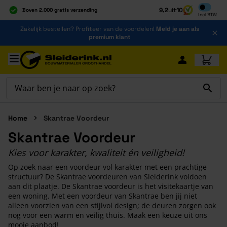
Inclusief b
9,2
uit
10
Boven 2.000 gratis verzending
Incl
BTW
Al 40 jaar dé specialist
Ga naar de inhoud
Zakelijk bestellen? Profiteer van de voordelen!
Meld je aan als
Alles onder één dak
premium klant
Ga naar hoofdinhoud
Home
Skantrae Voordeur
Skantrae Voordeur
Kies voor karakter, kwaliteit én veiligheid!
Op zoek naar een voordeur vol karakter met een prachtige
structuur? De Skantrae voordeuren van Sleiderink voldoen
aan dit plaatje. De Skantrae voordeur is het visitekaartje van
een woning. Met een voordeur van Skantrae ben jij niet
alleen voorzien van een stijlvol design; de deuren zorgen ook
nog voor een warm en veilig thuis. Maak een keuze uit ons
mooie aanbod!