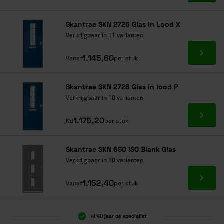
Skantrae SKN 2726 Glas in Lood X
Verkrijgbaar in 11 varianten
Ga naa
1.145,60
Vanaf
per stuk
Skantrae SKN 2726 Glas in lood P
Verkrijgbaar in 10 varianten
Ga naa
1.175,20
Nu
per stuk
Skantrae SKN 650 ISO Blank Glas
Verkrijgbaar in 10 varianten
Ga naa
1.152,40
Vanaf
per stuk
Al 40 jaar dé specialist