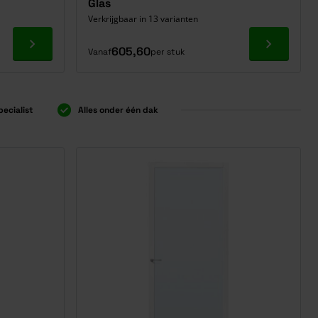
Glas
Verkrijgbaar in 13 varianten
Ga naar product
Ga naar p
605,60
Vanaf
per stuk
pecialist
Alles onder één dak