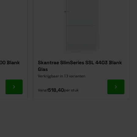
400 Blank
Skantrae SlimSeries SSL 4403 Blank
Glas
Verkrijgbaar in 13 varianten
Ga naar product
Ga naar p
518,40
Vanaf
per stuk