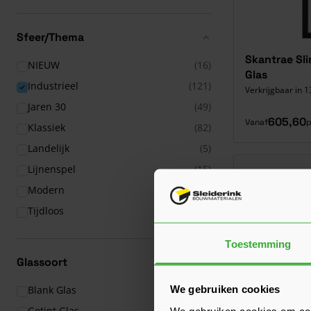
Sfeer/Thema
Skantrae Sl
NIEUW
(16)
Glas
Industrieel
(121)
Verkrijgbaar in 1
Jaren 30
(49)
605,60
Vanaf
p
Klassiek
(82)
Landelijk
(5)
Lijnenspel
(15)
Modern
(21)
Tijdloos
(34)
Toestemming
Glassoort
We gebruiken cookies
Blank Glas
(75)
Getint Glas
(6)
We gebruiken cookies om cont