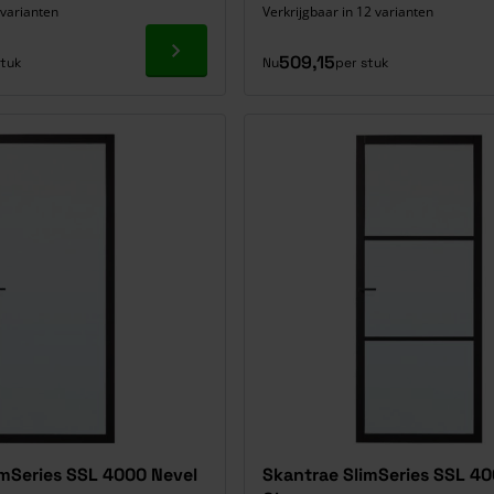
 varianten
Verkrijgbaar in 12 varianten
Ga naar product
509,15
stuk
Nu
per stuk
imSeries SSL 4000 Nevel
Skantrae SlimSeries SSL 40