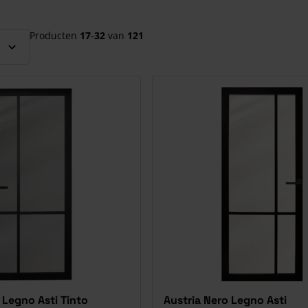
el over te slaan
Producten
17
-
32
van
121
 Legno Asti Tinto
Austria Nero Legno Asti