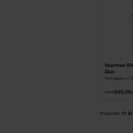
Skantrae Sl
Glas
Verkrijgbaar in 1
536,00
Vanaf
p
Producten
17
-
32