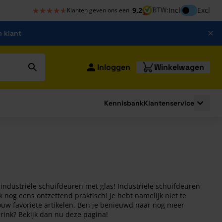
★★★★★
★★★★★
Inclusief bt
9,2
BTW:
Incl
Excl
Klanten geven ons een
m klant
Inloggen
Winkelwagen
Kennisbank
Klantenservice
strating
submenu for Bouwshop
Toggle 
e industriële schuifdeuren met glas! Industriële schuifdeuren
 nog eens ontzettend praktisch! Je hebt namelijk niet te
ouw favoriete artikelen. Ben je benieuwd naar nog meer
rink? Bekijk dan nu deze pagina!