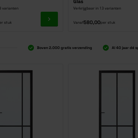
Glas
3 varianten
Verkrijgbaar in 13 varianten
Ga naar product
580,00
er stuk
Vanaf
per stuk
Boven 2.000 gratis verzending
Al 40 jaar dé s