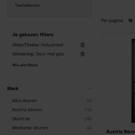
Taatsdeuren
Druk om carrous
Per pagina
Je gekozen filters
Sfeer/Thema
Industrieel
Uitvoering
Deur met glas
Wis alle filters
Merk
Albo deuren
(3)
Austria deuren
(16)
Skantrae
(98)
Weekamp deuren
(4)
Austria Nero