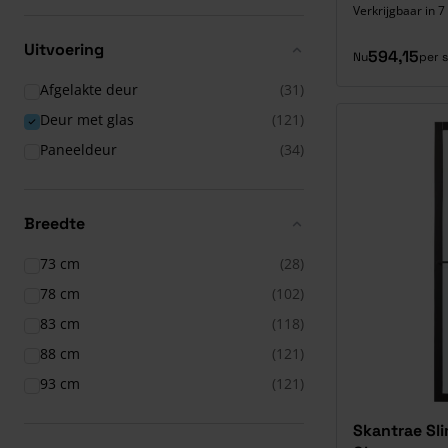
Verkrijgbaar in 7
Uitvoering
594,15
Nu
per 
Afgelakte deur
(31)
Deur met glas
(121)
Paneeldeur
(34)
Breedte
73 cm
(28)
78 cm
(102)
83 cm
(118)
88 cm
(121)
93 cm
(121)
Skantrae Sl