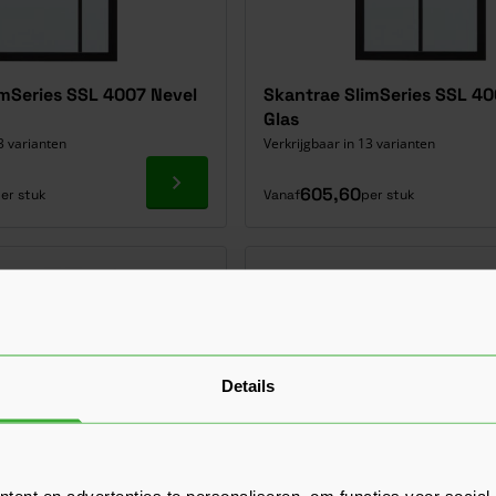
imSeries SSL 4007 Nevel
Skantrae SlimSeries SSL 40
Glas
3 varianten
Verkrijgbaar in 13 varianten
Ga naar product
605,60
er stuk
Vanaf
per stuk
Details
ent en advertenties te personaliseren, om functies voor social