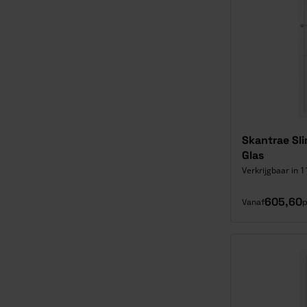
Skantrae Sl
Glas
Verkrijgbaar in 1
605,60
Vanaf
p