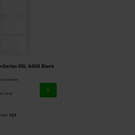
imSeries SSL 4404 Blank
2 varianten
Ga naar product
er stuk
van
121