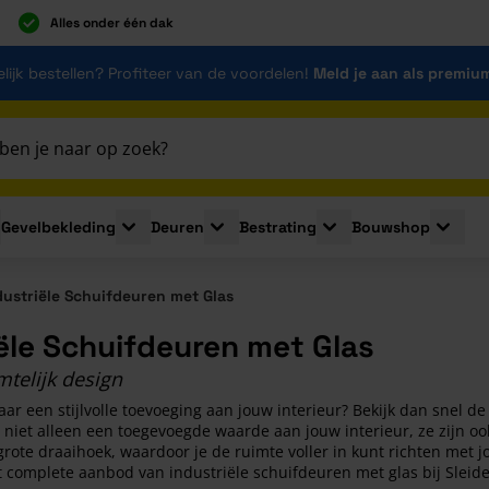
Alles onder één dak
lijk bestellen? Profiteer van de voordelen!
Meld je aan als premiu
Gevelbekleding
Deuren
Bestrating
Bouwshop
for Plaatmaterialen
le submenu for Isolatie
Toggle submenu for Gevelbekleding
Toggle submenu for Deuren
Toggle submenu for Be
Toggle 
dustriële Schuifdeuren met Glas
ële Schuifdeuren met Glas
mtelijk design
naar een stijlvolle toevoeging aan jouw interieur? Bekijk dan snel d
niet alleen een toegevoegde waarde aan jouw interieur, ze zijn ook
ote draaihoek, waardoor je de ruimte voller in kunt richten met j
 complete aanbod van industriële schuifdeuren met glas bij Sleide