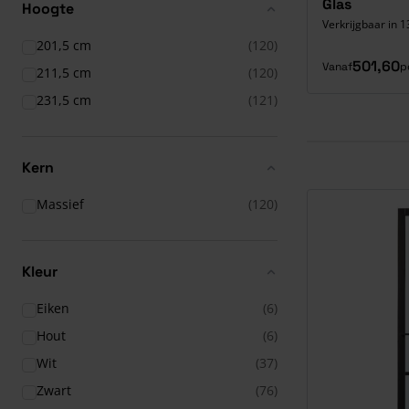
Glas
Hoogte
Verkrijgbaar in 1
201,5 cm
(120)
501,60
Vanaf
p
211,5 cm
(120)
231,5 cm
(121)
Kern
Massief
(120)
Kleur
Eiken
(6)
Hout
(6)
Wit
(37)
Zwart
(76)