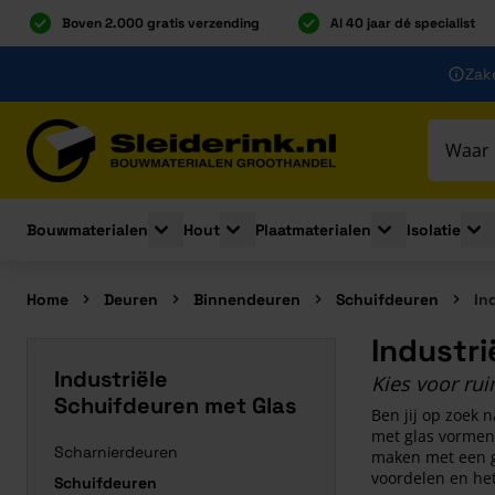
Boven 2.000 gratis verzending
Al 40 jaar dé specialist
Ga naar de inhoud
Zake
Ga naar hoofdinhoud
Bouwmaterialen
Hout
Plaatmaterialen
Isolatie
Toggle submenu for Bouwmaterialen
Toggle submenu for Hout
Toggle submenu 
Togg
Home
Deuren
Binnendeuren
Schuifdeuren
In
Industri
Industriële
Kies voor rui
Schuifdeuren met Glas
Ben jij op zoek 
met glas vormen 
Scharnierdeuren
maken met een gr
voordelen en het
Schuifdeuren