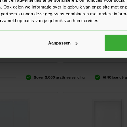
. Ook delen we informatie over je gebruik van onze site met onz
 partners kunnen deze gegevens combineren met andere informat
erzameld op basis van je gebruik van hun services.
imSeries SSL 4403 Nevel
Skantrae SlimSeries SSL 44
Glas
1 varianten
Verkrijgbaar in 11 varianten
Aanpassen
Ga naar product
605,60
er stuk
Vanaf
per stuk
Boven 2.000 gratis verzending
Al 40 jaar dé s