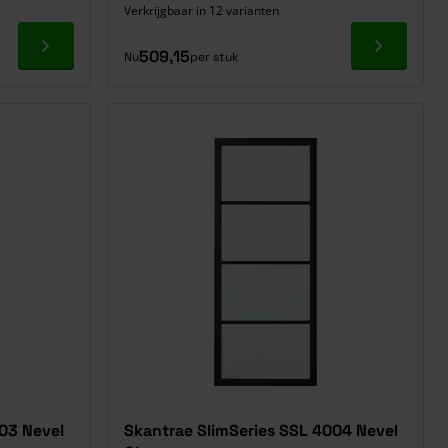
Verkrijgbaar in 12 varianten
Ga naar product
Ga naar p
509,15
Nu
per stuk
03 Nevel
Skantrae SlimSeries SSL 4004 Nevel