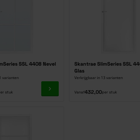
imSeries SSL 4408 Nevel
Skantrae SlimSeries SSL 4
Glas
1 varianten
Verkrijgbaar in 13 varianten
Ga naar product
432,00
er stuk
Vanaf
per stuk