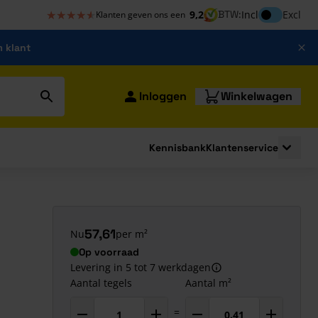
★★★★★
★★★★★
Inclusief bt
9,2
BTW:
Incl
Excl
Klanten geven ons een
m klant
Inloggen
Winkelwagen
Kennisbank
Klantenservice
strating
submenu for Bouwshop
Toggle 
57,61
Nu
per m²
Op voorraad
Levering in 5 tot 7 werkdagen
Aantal tegels
Aantal m²
=