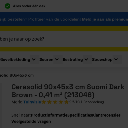
Alles onder één dak
lijk bestellen? Profiteer van de voordelen!
Meld je aan als premiu
Gevelbekleding
Deuren
Bestrating
Bouwshop
for Plaatmaterialen
le submenu for Isolatie
Toggle submenu for Gevelbekleding
Toggle submenu for Deuren
Toggle submenu for Be
Toggle 
solid 90x45x3 cm
Cerasolid 90x45x3 cm Suomi Dark
Brown - 0,41 m² (213046)
Merk:
Tuinvisie
9.5/10
(1 Beoordeling)
Snel naar:
Productinformatie
Specificaties
Klantrecensies
Veelgestelde vragen