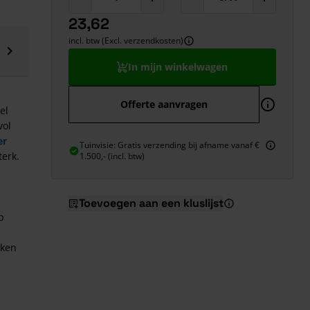
23,62
incl. btw (Excl. verzendkosten)
In mijn winkelwagen
Offerte aanvragen
el
vol
er
Tuinvisie: Gratis verzending bij afname vanaf €
terk.
1.500,- (incl. btw)
Toevoegen aan een kluslijst
p
aken