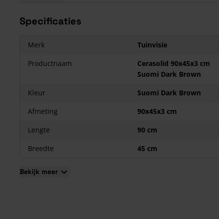
Kunnen op zand gelegd worden
Specificaties
Vol keramisch product
Kleurvast en krasbestendig
In een m² gaan ongeveer 2,47 Cerasolid 90x45 tegels
Merk
Tuinvisie
Productnaam
Cerasolid 90x45x3 cm
Suomi Dark Brown
Kleur
Suomi Dark Brown
Afmeting
90x45x3 cm
Lengte
90 cm
Breedte
45 cm
Bekijk meer