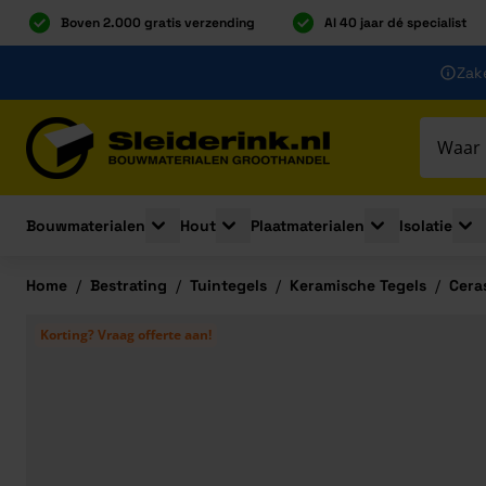
Boven 2.000 gratis verzending
Al 40 jaar dé specialist
Ga naar de inhoud
Zake
Ga naar hoofdinhoud
Bouwmaterialen
Hout
Plaatmaterialen
Isolatie
Toggle submenu for Bouwmaterialen
Toggle submenu for Hout
Toggle submenu 
Togg
Home
/
Bestrating
/
Tuintegels
/
Keramische Tegels
/
Cera
Korting? Vraag offerte aan!