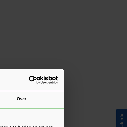
Over
 media te bieden en om ons