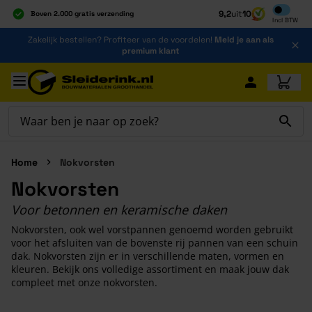
Inclusief b
9,2
uit
10
Boven 2.000 gratis verzending
Incl
BTW
Al 40 jaar dé specialist
Ga naar de inhoud
Zakelijk bestellen? Profiteer van de voordelen!
Meld je aan als
Alles onder één dak
premium klant
Ga naar hoofdinhoud
Home
Nokvorsten
Nokvorsten
Voor betonnen en keramische daken
Nokvorsten, ook wel vorstpannen genoemd worden gebruikt
voor het afsluiten van de bovenste rij pannen van een schuin
dak. Nokvorsten zijn er in verschillende maten, vormen en
kleuren. Bekijk ons volledige assortiment en maak jouw dak
compleet met onze nokvorsten.
Druk om carrousel over te slaan