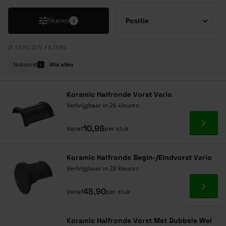
Filteren
1
JE GEKOZEN FILTERS
Nokvorst
Wis alles
×
Koramic Halfronde Vorst Vario
Verkrijgbaar in 26 kleuren
Ga naa
10,96
Vanaf
per stuk
Koramic Halfronde Begin-/Eindvorst Vario
Verkrijgbaar in 26 kleuren
Ga naa
45,90
Vanaf
per stuk
Koramic Halfronde Vorst Met Dubbele Wel