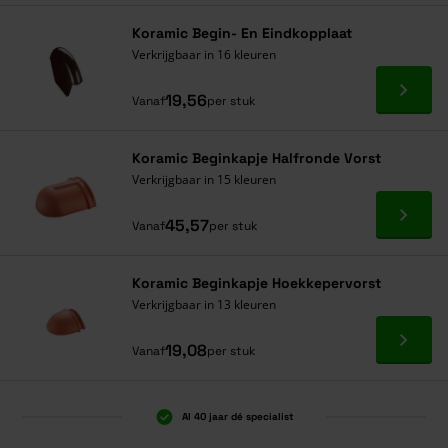
Koramic Begin- En Eindkopplaat
Verkrijgbaar in 16 kleuren
Ga naa
19,56
Vanaf
per stuk
Koramic Beginkapje Halfronde Vorst
Verkrijgbaar in 15 kleuren
Ga naa
45,57
Vanaf
per stuk
Koramic Beginkapje Hoekkepervorst
Verkrijgbaar in 13 kleuren
Ga naa
19,08
Vanaf
per stuk
Al 40 jaar dé specialist