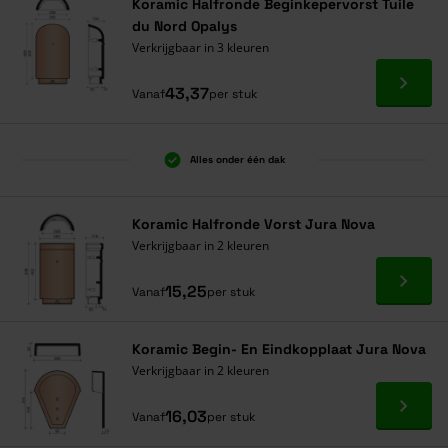
Koramic Halfronde Beginkepervorst Tuile
du Nord Opalys
Verkrijgbaar in 3 kleuren
Ga naa
43,37
Vanaf
per stuk
Alles onder één dak
Koramic Halfronde Vorst Jura Nova
Verkrijgbaar in 2 kleuren
Ga naa
15,25
Vanaf
per stuk
Koramic Begin- En Eindkopplaat Jura Nova
Verkrijgbaar in 2 kleuren
Ga naa
16,03
Vanaf
per stuk