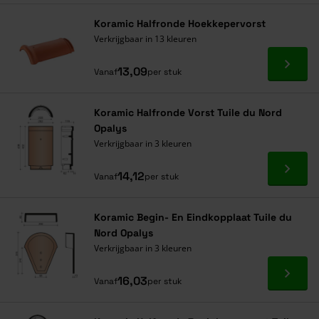
Koramic Halfronde Hoekkepervorst
Verkrijgbaar in 13 kleuren
Ga naa
13,09
Vanaf
per stuk
Koramic Halfronde Vorst Tuile du Nord
Opalys
Verkrijgbaar in 3 kleuren
Ga naa
14,12
Vanaf
per stuk
Koramic Begin- En Eindkopplaat Tuile du
Nord Opalys
Verkrijgbaar in 3 kleuren
Ga naa
16,03
Vanaf
per stuk