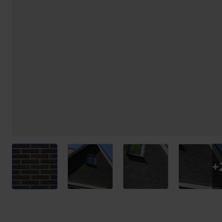
View larger image
View larger image
View larger image
View l
+