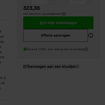
323,36
incl. btw (Excl. verzendkosten)
In mijn winkelwagen
e
Offerte aanvragen
oor
tes
or
Boven € 2.000,- (incl. btw) gratis verzending!
we
rte
e
Toevoegen aan een kluslijst
t is
 te
e
lfde
van
rdoor