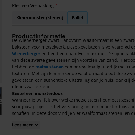
Kies een Verpakking
Kleurmonster (stenen)
Pallet
Productinformatie
De Wienerberger Zwart Handvorm Waalformaat is een zwart
baksteen voor metselwerk. Deze gevelsteen is vervaardigd d
Wienerberger
en heeft een handvorm textuur. De oppervlak
van deze zwarte gevelstenen zijn voorzien van zand. Hierdo
hebben de
metselstenen
een onregelmatig uiterlijk met ru
texturen. Met zijn kenmerkende waalformaat biedt deze zwa
gevelsteen een authentieke uitstraling aan je huis, dankzij d
diepe zwarte kleur.
arger image
Bestel een monsterdoos
2
Wanneer je twijfelt over welke metselsteen het meest geschik
voor jouw project, is het verstandig om een monsterdoos aan
schaffen. In deze doos vind je vier waalformaat stenen, en d
kosten bedragen €15,-. Als je later besluit om meer van deze
Lees meer
metselsteen te bestellen, wordt het oorspronkelijke bedrag 
€15,- afgetrokken van het totaalbedrag van je bestelling. Hie