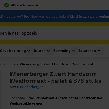
Alles onder één dak
lijk bestellen? Profiteer van de voordelen!
Meld je aan als premiu
Gevelbekleding
Deuren
Bestrating
Bouwshop
for Plaatmaterialen
le submenu for Isolatie
Toggle submenu for Gevelbekleding
Toggle submenu for Deuren
Toggle submenu for Be
Toggle 
velstenen
/
Wienerberger Zwart Handvorm Waalformaat
Wienerberger Zwart Handvorm
Waalformaat - pallet à 376 stuks
Merk:
Wienerberger
Snel naar:
Productinformatie
Specificaties
Klantrecensies
Veelgestelde vragen