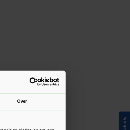
Over
 media te bieden en om ons