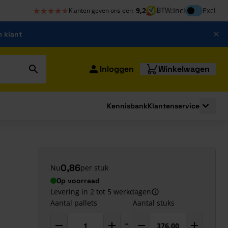
★★★★★
★★★★★
Inclusief bt
9,2
BTW:
Incl
Excl
Klanten geven ons een
m klant
Inloggen
Winkelwagen
Kennisbank
Klantenservice
strating
submenu for Bouwshop
Toggle 
0,86
Nu
per stuk
Op voorraad
Levering in 2 tot 5 werkdagen
Aantal pallets
Aantal stuks
=