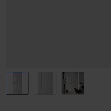
View larger image
View larger image
View larger image