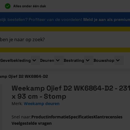
Alles onder één dak
lijk bestellen? Profiteer van de voordelen!
Meld je aan als premiu
Gevelbekleding
Deuren
Bestrating
Bouwshop
for Plaatmaterialen
le submenu for Isolatie
Toggle submenu for Gevelbekleding
Toggle submenu for Deuren
Toggle submenu for Be
Toggle 
mp Ojief D2 WK6864-D2
Weekamp Ojief D2 WK6864-D2 - 231
x 93 cm - Stomp
Merk:
Weekamp deuren
Snel naar:
Productinformatie
Specificaties
Klantrecensies
Veelgestelde vragen