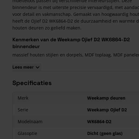
moeiteloos passen bij verschillende interieurstijlen. Deze
binnendeur is met uiterste precisie vervaardigd, met aanda
voor detail en vakmanschap. Gemaakt van hoogwaardig hout
heeft de Ojief D2 WK6864-D2 de duurzaamheid en warmte d
houten deuren zo geliefd maken.
Kenmerken van de Weekamp Ojief D2 WK6864-D2
binnendeur
massief houten stijlen en dorpels, MDF toplaag, MDF panele
wit voorbehandeld en daardoor gemakkelijk af te lakken;
Lees meer
maatwerk leverbaar;
slotgat en voorplaatboring Nemef 1200 voorgeboord;
Specificaties
paumelleboringen in opdekdeuren voorgeboord;
12 jaar garantie:
Merk
Weekamp deuren
Serie
Weekamp Ojief D2
Modelnaam
WK6864-D2
Glasoptie
Dicht (geen glas)