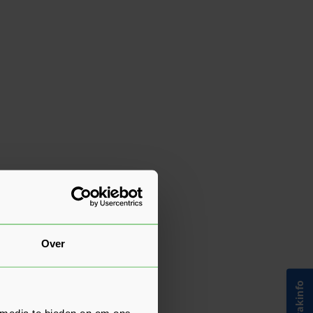
Over
 media te bieden en om ons