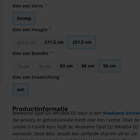
Kies een Vorm
Stomp
Kies een Hoogte
211,5 cm
231,5 cm
201,5 cm
Kies een Breedte
83 cm
88 cm
93 cm
73 cm
78 cm
Kies een Draairichting
nvt
Productinformatie
Weekamp Ojief D2 WK6864-D2 deur is een
Weekamp binne
die privacy en geluidsisolatie biedt voor een ruimte. Door de
unieke S-Core® kern blijft de Weekamo Ojief D2 WK6864-D2
vormvast. Deze deur straalt een verfijnde charme uit en zal