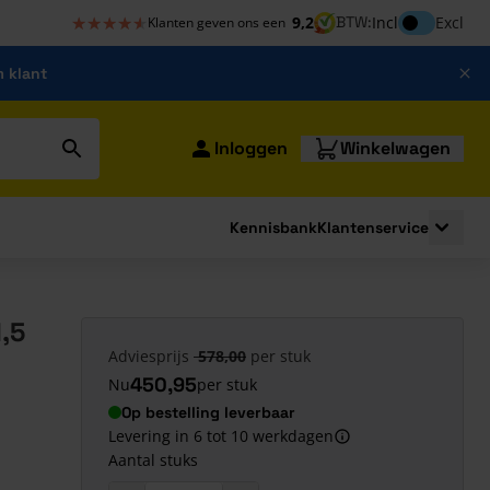
★★★★★
★★★★★
Inclusief bt
9,2
BTW:
Incl
Excl
Klanten geven ons een
m klant
Inloggen
Winkelwagen
Kennisbank
Klantenservice
strating
submenu for Bouwshop
Toggle 
,5
Adviesprijs
578,00
per stuk
450,95
Nu
per stuk
Op bestelling leverbaar
Levering in 6 tot 10 werkdagen
Aantal stuks