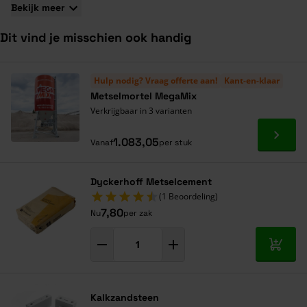
Bekijk meer
Dit vind je misschien ook handig
Navigeren door de elementen van de carrousel is mogelijk met de ta
Druk om carrousel over te slaan
Druk op om naar carrouselnavigatie te gaan
Hulp nodig? Vraag offerte aan!
Kant-en-klaar
Metselmortel MegaMix
Verkrijgbaar in 3 varianten
Ga naa
1.083,05
Vanaf
per stuk
Dyckerhoff Metselcement
(1 Beoordeling)
7,80
Nu
per zak
In mij
Kalkzandsteen