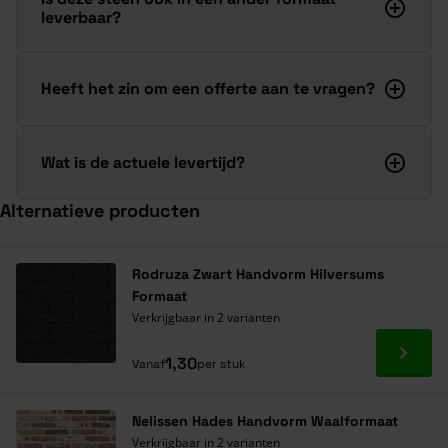
leverbaar?
Heeft het zin om een offerte aan te vragen?
Wat is de actuele levertijd?
Alternatieve producten
Navigeren door de elementen van de carrousel is mogelijk met de ta
Druk om carrousel over te slaan
Druk op om naar carrouselnavigatie te gaan
Rodruza Zwart Handvorm Hilversums
Formaat
Verkrijgbaar in 2 varianten
Ga naa
1,30
Vanaf
per stuk
Nelissen Hades Handvorm Waalformaat
Verkrijgbaar in 2 varianten