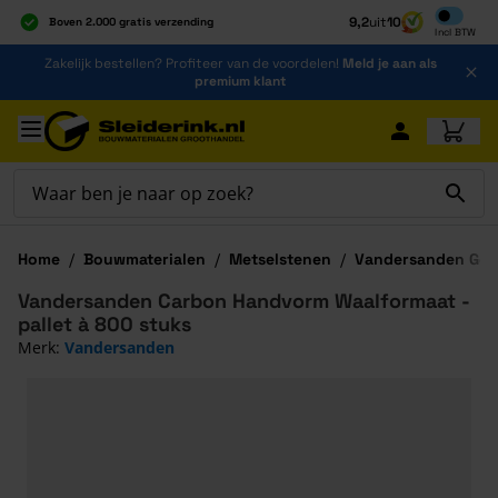
Inclusief b
9,2
uit
10
Boven 2.000 gratis verzending
Incl
BTW
Al 40 jaar dé specialist
Ga naar de inhoud
Zakelijk bestellen? Profiteer van de voordelen!
Meld je aan als
Alles onder één dak
premium klant
Ga naar hoofdinhoud
Home
/
Bouwmaterialen
/
Metselstenen
/
Vandersanden Gev
Vandersanden Carbon Handvorm Waalformaat -
pallet à 800 stuks
Merk:
Vandersanden