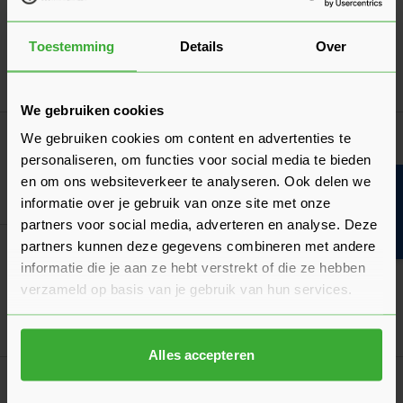
Metselprofiel 78x90 mm
Verkrijgbaar in 2 lengtes
Toestemming
Details
Over
Ga naa
20,03
Nu
per m¹
We gebruiken cookies
Sakrete Voegmortel (UA)
We gebruiken cookies om content en advertenties te
Verkrijgbaar in 8 kleuren
personaliseren, om functies voor social media te bieden
en om ons websiteverkeer te analyseren. Ook delen we
Bouwvakinfo
Ga naa
11,17
Vanaf
per zak
informatie over je gebruik van onze site met onze
partners voor social media, adverteren en analyse. Deze
partners kunnen deze gegevens combineren met andere
Eurowall Spouwisolatie
informatie die je aan ze hebt verstrekt of die ze hebben
(5 Beoordelingen)
Verkrijgbaar in 8 varianten
verzameld op basis van je gebruik van hun services.
Ga naa
19,32
Vanaf
per m²
Alles accepteren
Goed voorbereid aan de slag