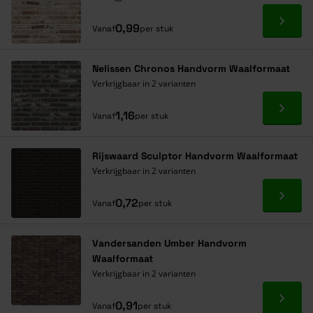
Ga naa
0,99
Vanaf
per stuk
Nelissen Chronos Handvorm Waalformaat
Verkrijgbaar in 2 varianten
Ga naa
1,16
Vanaf
per stuk
Rijswaard Sculptor Handvorm Waalformaat
Verkrijgbaar in 2 varianten
Ga naa
0,72
Vanaf
per stuk
Vandersanden Umber Handvorm
Waalformaat
Verkrijgbaar in 2 varianten
Ga naa
0,91
Vanaf
per stuk