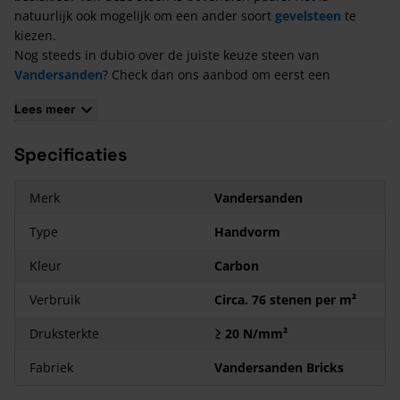
natuurlijk ook mogelijk om een ander soort
gevelsteen
te
kiezen.
Nog steeds in dubio over de juiste keuze steen van
Vandersanden
? Check dan ons aanbod om eerst een
monsterdoos te bestellen, waarbij een eerste indruk van de
Lees meer
stenen verkregen kan worden.
Kenmerken van de Vandersanden Carbon Handvorm
Specificaties
Waalformaat
Het gewicht van deze steen is 1,6 kg per stuk
Merk
Vandersanden
De basiskleur van deze steen is paars met zwarte en blauwe
Type
Handvorm
effecten
De structuur van deze steen is handvorm
Kleur
Carbon
De afmeting van deze steen ± 210x100x50 mm
Verbruik
Circa. 76 stenen per m²
Druksterkte
≥ 20 N/mm²
Fabriek
Vandersanden Bricks