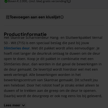
Boven € 2.000,- (incl. btw) gratis verzending!
Toevoegen aan een kluslijst
Productinformatie
Het Skantrae Scharnierdeur Hang- en Sluitwerkpakket Vernal
50 - Wit (715) is een speciaal beslag die past bij jouw
SlimSeries deur
. Met dit pakket wordt alles eenvoudiger. Je
hoeft niet langer de deurkruk omlaag te duwen om de deur
open te doen. Koop je dit pakket in combinatie met een
SlimSeries deur, dan worden in dat geval de bewerkingen in
de deur gemaakt. De levertijd wordt hierdoor wel met een
week verlengd. Alle bewerkingen worden in het
bewerkingscentrum van Skantrae gemaakt. Dit scheelt jou
een heleboel. Door het rolslot hoef je straks enkel alleen te
duwen of te trekken aan de greep om de deur te openen.
Daarbij wordt de deurgreep er ook nog eens los bij geleverd,
waardoor je zelf de hoogte kan bepalen.
Lees meer
Ga je een rolslot toepassen? Dan zijn de volgende punten