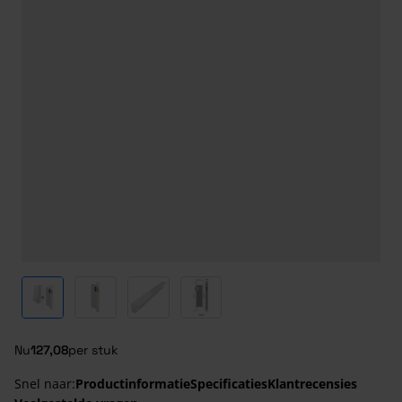
View larger image
View larger image
View larger image
View larger image
Nu
127,08
per stuk
Snel naar:
Productinformatie
Specificaties
Klantrecensies