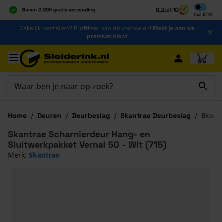
Inclusief b
9,2
uit
10
Boven 2.000 gratis verzending
Incl
BTW
Al 40 jaar dé specialist
Ga naar de inhoud
Zakelijk bestellen? Profiteer van de voordelen!
Meld je aan als
Alles onder één dak
premium klant
Ga naar hoofdinhoud
Home
/
Deuren
/
Deurbeslag
/
Skantrae Deurbeslag
/
Skant
Skantrae Scharnierdeur Hang- en
Sluitwerkpakket Vernal 50 - Wit (715)
Merk:
Skantrae