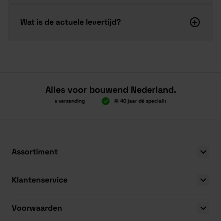
Wat is de actuele levertijd?
Alles voor bouwend Nederland.
Boven 2.000 gratis verzending
Al 40 jaar dé specialist
Alles ond
Boven 2.000 gratis verzending
Al 40 jaar dé specialist
Alles ond
Assortiment
Klantenservice
Voorwaarden