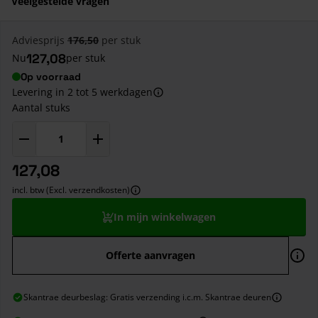
Veelgestelde vragen
Adviesprijs
176,50
per stuk
127,08
Nu
per stuk
Op voorraad
Levering in 2 tot 5 werkdagen
Aantal stuks
127,08
incl. btw (Excl. verzendkosten)
In mijn winkelwagen
Offerte aanvragen
Skantrae deurbeslag: Gratis verzending i.c.m. Skantrae deuren