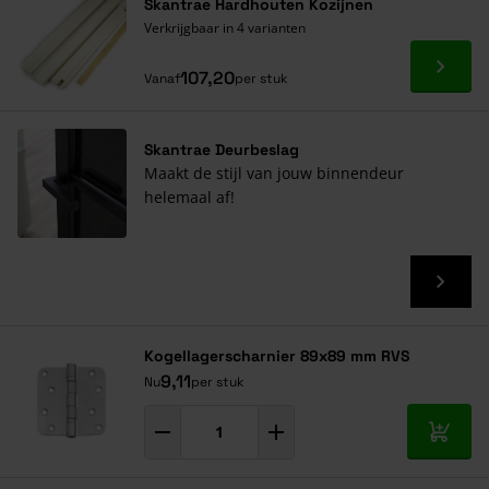
Skantrae Hardhouten Kozijnen
Elegante houten glasroedes met een kraalprofiel.
Verkrijgbaar in 4 varianten
10 jaar garantie op alle deuren
Ga naa
107,20
Vanaf
per stuk
Skantrae Deurbeslag
Maakt de stijl van jouw binnendeur
helemaal af!
Kogellagerscharnier 89x89 mm RVS
9,11
Nu
per stuk
In mij