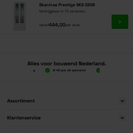
Skantrae Prestige SKS 2208
Verkrijgbaar in 10 varianten
Ga naa
444,00
Vanaf
per stuk
Alles voor bouwend Nederland.
000 gratis verzending
Al 40 jaar dé specialist
Alles onder één dak
000 gratis verzending
Al 40 jaar dé specialist
Alles onder één dak
Assortiment
Klantenservice