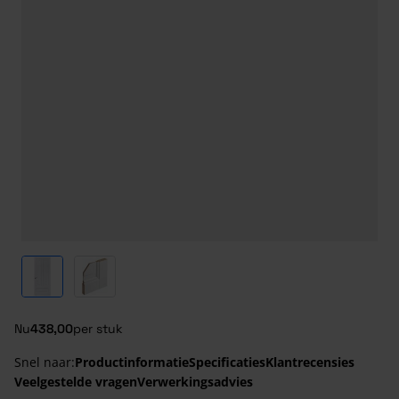
View larger image
View larger image
Nu
438,00
per stuk
Snel naar:
Productinformatie
Specificaties
Klantrecensies
Veelgestelde vragen
Verwerkingsadvies