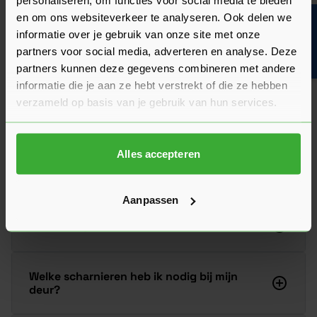
personaliseren, om functies voor social media te bieden
graag verder!
en om ons websiteverkeer te analyseren. Ook delen we
Bouwvakinfo
Stel je vraag
informatie over je gebruik van onze site met onze
partners voor social media, adverteren en analyse. Deze
partners kunnen deze gegevens combineren met andere
informatie die je aan ze hebt verstrekt of die ze hebben
Kunnen jullie deze deur ook in een andere
verzameld op basis van je gebruik van hun services.
maat leveren?
Alles accepteren
Zijn deze deuren ook geschikt als
schuifdeur?
Aanpassen
Monteren jullie ook?
Welke scharnieren heb ik nodig bij mijn
deur?