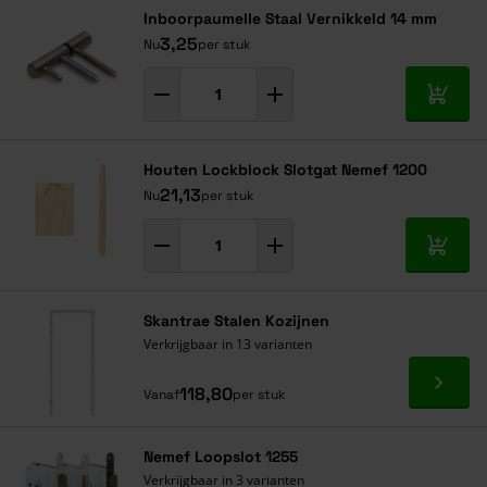
Inboorpaumelle Staal Vernikkeld 14 mm
3,25
Nu
per stuk
In mij
Houten Lockblock Slotgat Nemef 1200
21,13
Nu
per stuk
In mij
Skantrae Stalen Kozijnen
Verkrijgbaar in 13 varianten
Ga naa
118,80
Vanaf
per stuk
Nemef Loopslot 1255
Verkrijgbaar in 3 varianten