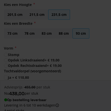
Kies een Hoogte
201,5 cm
211,5 cm
231,5 cm
Kies een Breedte
73 cm
78 cm
83 cm
88 cm
93 cm
Vorm
Stomp
Opdek Linksdraaiend
+
€ 19,00
Opdek Rechtsdraaiend
+
€ 19,00
Tochtvaldorpel (voorgemonteerd)
Ja
+
€ 110,80
Adviesprijs
455,00
per stuk
438,00
Nu
per stuk
Op bestelling leverbaar
Levering in 6 tot 10 werkdagen
Aantal stuks