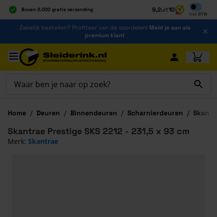
Inclusief b
9,2
uit
10
Boven 2.000 gratis verzending
Incl
BTW
Al 40 jaar dé specialist
Ga naar de inhoud
Zakelijk bestellen? Profiteer van de voordelen!
Meld je aan als
Alles onder één dak
premium klant
Ga naar hoofdinhoud
Home
/
Deuren
/
Binnendeuren
/
Scharnierdeuren
/
Skantr
Skantrae Prestige SKS 2212 - 231,5 x 93 cm
Merk:
Skantrae