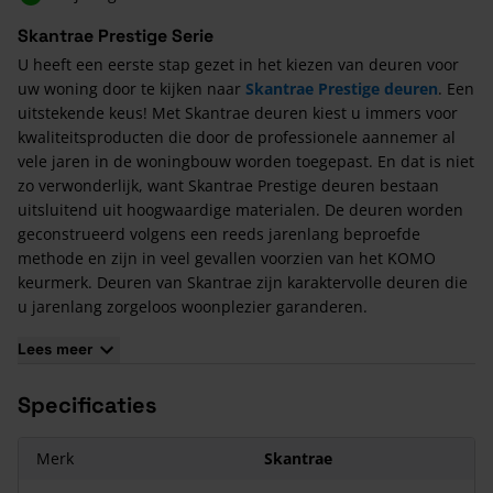
Skantrae Prestige Serie
U heeft een eerste stap gezet in het kiezen van deuren voor
uw woning door te kijken naar
Skantrae Prestige deuren
. Een
uitstekende keus! Met Skantrae deuren kiest u immers voor
kwaliteitsproducten die door de professionele aannemer al
vele jaren in de woningbouw worden toegepast. En dat is niet
zo verwonderlijk, want Skantrae Prestige deuren bestaan
uitsluitend uit hoogwaardige materialen. De deuren worden
geconstrueerd volgens een reeds jarenlang beproefde
methode en zijn in veel gevallen voorzien van het KOMO
keurmerk. Deuren van Skantrae zijn karaktervolle deuren die
u jarenlang zorgeloos woonplezier garanderen.
Puur Nederlands kwaliteitsproduct
Lees meer
Skantrae is een Nederlands kwaliteitsbedrijf, dat al meer dan
30 jaar succesvol is in de markt van luxe binnendeuren en
Specificaties
buitendeuren. Continue kijken de medewerkers van deze
fabriek naar de laatste trends op het gebied van interieur en
Merk
Skantrae
architectuur en spelen hierop in door steeds met nieuwe