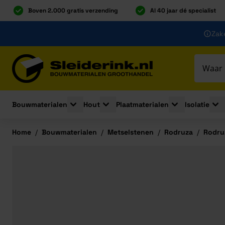
Boven 2.000 gratis verzending
Al 40 jaar dé specialist
Ga naar de inhoud
Zake
Ga naar hoofdinhoud
Bouwmaterialen
Hout
Plaatmaterialen
Isolatie
Toggle submenu for Bouwmaterialen
Toggle submenu for Hout
Toggle submenu 
Togg
Home
/
Bouwmaterialen
/
Metselstenen
/
Rodruza
/
Rodru