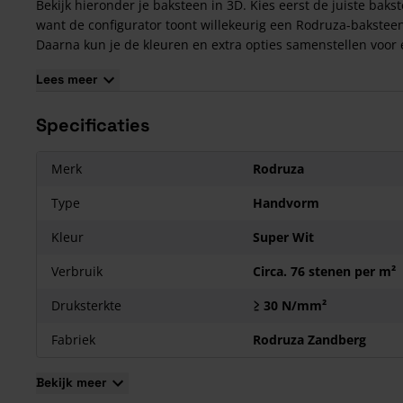
Bekijk hieronder je baksteen in 3D. Kies eerst de juiste baks
want de configurator toont willekeurig een Rodruza-bakstee
Daarna kun je de kleuren en extra opties samenstellen voor
persoonlijk ontwerp.
Lees meer
Bekijk in 3D
Specificaties
Nog niet zeker over je keuze? Het is ook mogelijk om eerst e
monsterdoos te bestellen met 4 stenen, om de stenen te bek
Merk
Rodruza
Kenmerken
van de Rodruza Super Wit Handvorm
Type
Handvorm
Waalformaat
Deze gevelsteen heeft een handvorm textuur, een witte basi
Kleur
Super Wit
en een grillige en bezande oppervlakte afwerking. Tenslotte 
afmeting van deze metselsteen van
Rodruza
± 210x100x50 
Verbruik
Circa. 76 stenen per m²
Druksterkte
≥ 30 N/mm²
Fabriek
Rodruza Zandberg
Bekijk meer