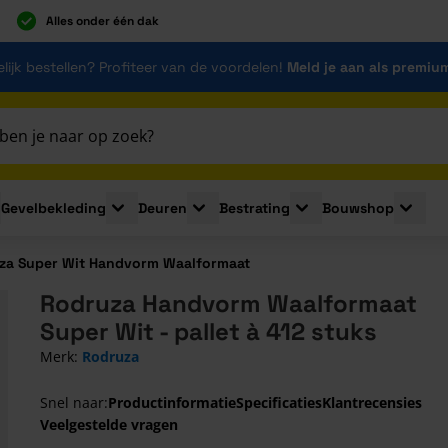
Alles onder één dak
lijk bestellen? Profiteer van de voordelen!
Meld je aan als premiu
Gevelbekleding
Deuren
Bestrating
Bouwshop
for Plaatmaterialen
le submenu for Isolatie
Toggle submenu for Gevelbekleding
Toggle submenu for Deuren
Toggle submenu for Be
Toggle 
za Super Wit Handvorm Waalformaat
Rodruza Handvorm Waalformaat
Super Wit - pallet à 412 stuks
Merk:
Rodruza
Snel naar:
Productinformatie
Specificaties
Klantrecensies
Veelgestelde vragen