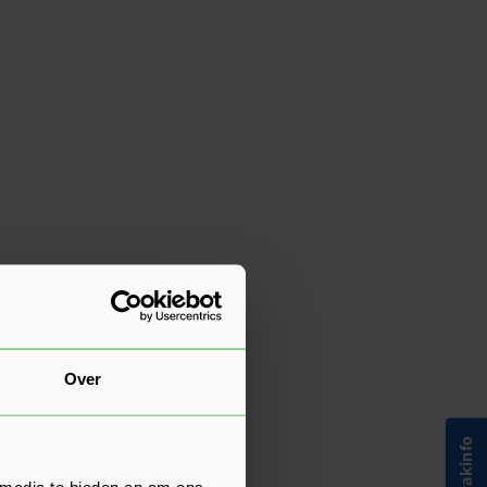
Over
 media te bieden en om ons