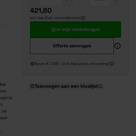
421,60
incl. btw (Excl. verzendkosten)
In mijn winkelwagen
Offerte aanvragen
Boven € 2.000,- (incl. btw) gratis verzending!
kte
Toevoegen aan een kluslijst
rmer
waarna
ns
t de
maar
r.