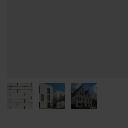
View larger image
View larger image
View larger image