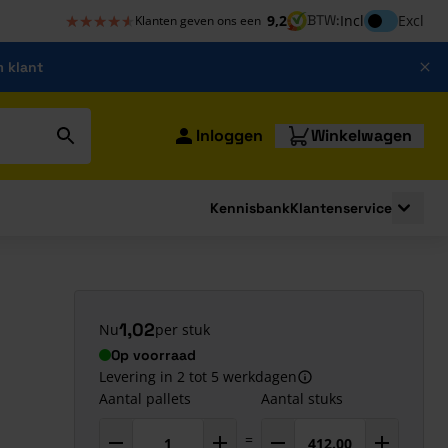
★★★★★
★★★★★
Inclusief bt
9,2
BTW:
Incl
Excl
Klanten geven ons een
m klant
Inloggen
Winkelwagen
Kennisbank
Klantenservice
strating
submenu for Bouwshop
Toggle 
1,02
Nu
per stuk
Op voorraad
Levering in 2 tot 5 werkdagen
Aantal pallets
Aantal stuks
=