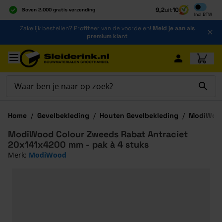
Inclusief b
9,2
uit
10
Boven 2.000 gratis verzending
Incl
BTW
Al 40 jaar dé specialist
Ga naar de inhoud
Zakelijk bestellen? Profiteer van de voordelen!
Meld je aan als
Alles onder één dak
premium klant
Ga naar hoofdinhoud
Home
/
Gevelbekleding
/
Houten Gevelbekleding
/
ModiWood
ModiWood Colour Zweeds Rabat Antraciet
20x141x4200 mm - pak à 4 stuks
Merk:
ModiWood