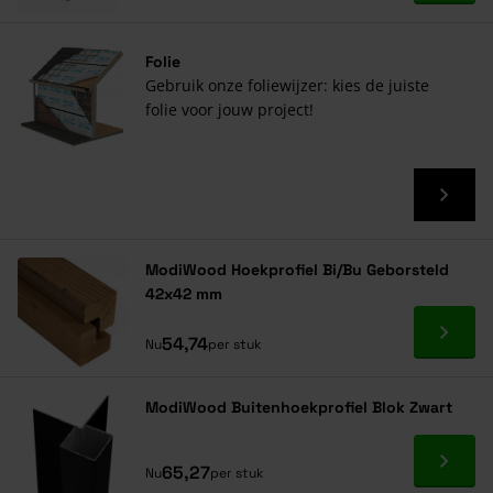
Folie
Gebruik onze foliewijzer: kies de juiste
folie voor jouw project!
ModiWood Hoekprofiel Bi/Bu Geborsteld
42x42 mm
Ga naa
54,74
Nu
per stuk
ModiWood Buitenhoekprofiel Blok Zwart
Ga naa
65,27
Nu
per stuk