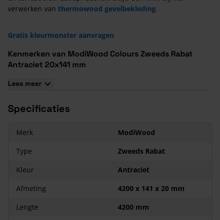
verwerken van
thermowood gevelbekleding
.
Gratis kleurmonster aanvragen
Kenmerken van ModiWood Colours Zweeds Rabat
Antraciet 20x141 mm
De kleur van deze rabatdelen is antraciet.
Lees meer
Deze houten gevelbekleding is thermisch gemodificeerd.
De garantietermijn van dit zweeds rabat is 10 jaar.
Specificaties
Merk
ModiWood
Type
Zweeds Rabat
Kleur
Antraciet
Afmeting
4200 x 141 x 20 mm
Lengte
4200 mm