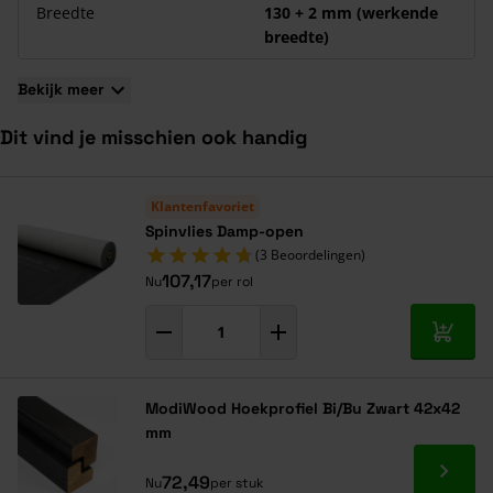
Breedte
130 + 2 mm (werkende
breedte)
Bekijk meer
Dit vind je misschien ook handig
Navigeren door de elementen van de carrousel is mogelijk met de ta
Druk om carrousel over te slaan
Druk op om naar carrouselnavigatie te gaan
Klantenfavoriet
Spinvlies Damp-open
(3 Beoordelingen)
107,17
Nu
per rol
In mij
ModiWood Hoekprofiel Bi/Bu Zwart 42x42
mm
Ga naa
72,49
Nu
per stuk