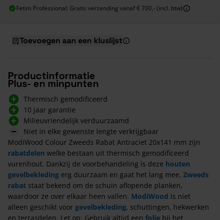
Fetim Professional: Gratis verzending vanaf € 700,- (incl. btw)
Toevoegen aan een kluslijst
Productinformatie
Plus- en minpunten
Thermisch gemodificeerd
10 jaar garantie
Milieuvriendelijk verduurzaamd
Niet in elke gewenste lengte verkrijgbaar
ModiWood Colour Zweeds Rabat Antraciet 20x141 mm zijn
rabatdelen
welke bestaan uit thermisch gemodificeerd
vurenhout. Dankzij de voorbehandeling is deze
houten
gevelbekleding
erg duurzaam en gaat het lang mee.
Zweeds
rabat
staat bekend om de schuin aflopende planken,
waardoor ze over elkaar heen vallen.
ModiWood
is niet
alleen geschikt voor
gevelbekleding
, schuttingen, hekwerken
en terrasdelen. Let op: Gebruik altijd een
folie
bij het