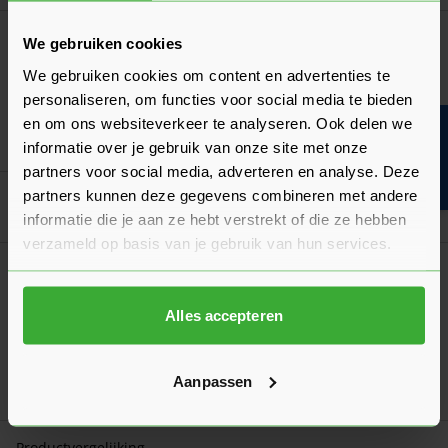
Potdekselschroef 3,2x50 mm RVS Zwart -
We gebruiken cookies
Doos à 200 stuks
We gebruiken cookies om content en advertenties te
32,17
Nu
per doos
personaliseren, om functies voor social media te bieden
en om ons websiteverkeer te analyseren. Ook delen we
Bouwvakinfo
In mij
informatie over je gebruik van onze site met onze
partners voor social media, adverteren en analyse. Deze
partners kunnen deze gegevens combineren met andere
Goed voorbereid aan de slag
informatie die je aan ze hebt verstrekt of die ze hebben
verzameld op basis van je gebruik van hun services.
Duurzaamheid
De duurzaamheidsklasse van hout
Alles accepteren
Wat wordt er bedoeld met de duurzaamheidsklasse en welke
klasse moet je kiezen voor jouw project?
Laatst gewijzigd: Februari 2026
Aanpassen
Lees 
Leestijd: 1 minuut
Productvergelijking