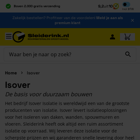
Inclusief b
9,2
uit
10
Boven 2.000 gratis verzending
Incl
BTW
Al 40 jaar dé specialist
Ga naar de inhoud
Zakelijk bestellen? Profiteer van de voordelen!
Meld je aan als
Alles onder één dak
premium klant
Ga naar hoofdinhoud
Home
Isover
Isover
De basis voor duurzaam bouwen
Het bedrijf Isover Isolatie is wereldwijd een van de grootste
producenten van isolatie. Isover levert isolatieoplossingen
voor het isoleren van daken, wanden, spouwmuren en
vloeren. Sleiderink heeft ook altijd een ruim assortiment
isolatie op voorraad. Wij leveren deze isolatie voor de
scherpste prijzen en wij garanderen snelle levering door heel