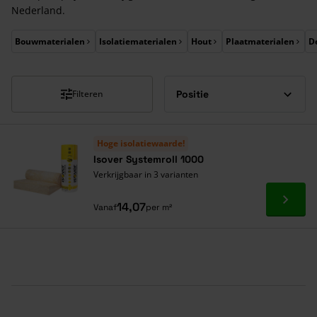
Nederland.
Druk om carrousel over te slaan
Bouwmaterialen
Isolatiematerialen
Hout
Plaatmaterialen
D
Filteren
Hoge isolatiewaarde!
Isover Systemroll 1000
Verkrijgbaar in 3 varianten
Ga naa
14,07
Vanaf
per m²