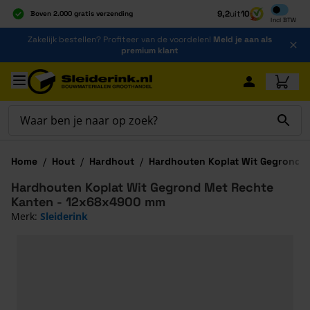
Inclusief b
9,2
uit
10
Boven 2.000 gratis verzending
Incl
BTW
Al 40 jaar dé specialist
Ga naar de inhoud
Zakelijk bestellen? Profiteer van de voordelen!
Meld je aan als
Alles onder één dak
premium klant
Ga naar hoofdinhoud
Home
/
Hout
/
Hardhout
/
Hardhouten Koplat Wit Gegrond 
Hardhouten Koplat Wit Gegrond Met Rechte
Kanten - 12x68x4900 mm
Merk:
Sleiderink