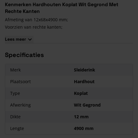
Kenmerken Hardhouten Koplat Wit Gegrond Met
Rechte Kanten
Afmeting van 12x68x4900 mm;
Voorzien van rechte kanten;
Eenvoudig te bevestigen met behulp van
montagelijm
.
Lees meer
Specificaties
Merk
Sleiderink
Plaatsoort
Hardhout
Type
Koplat
Afwerking
Wit Gegrond
Dikte
12 mm
Lengte
4900 mm