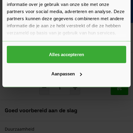
Bouwvakinfo
Ga naa
1,03
Vanaf
per paar
informatie over je gebruik van onze site met onze
partners voor social media, adverteren en analyse. Deze
partners kunnen deze gegevens combineren met andere
Bahco Barracuda handzaag 55 cm
19,36
informatie die je aan ze hebt verstrekt of die ze hebben
Nu
per stuk
verzameld op basis van je gebruik van hun services.
In mij
Alles accepteren
Plintneut MDF Vochtwerend 150x105x22
mm
9,08
Aanpassen
Nu
per stuk
In mij
Goed voorbereid aan de slag
Duurzaamheid