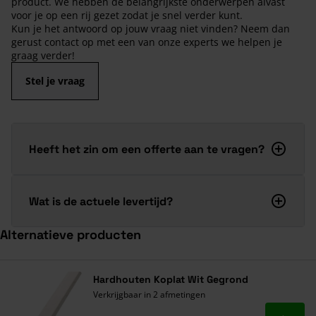
product. We hebben de belangrijkste onderwerpen alvast
voor je op een rij gezet zodat je snel verder kunt.
Kun je het antwoord op jouw vraag niet vinden? Neem dan
gerust contact op met een van onze experts we helpen je
graag verder!
Stel je vraag
Heeft het zin om een offerte aan te vragen?
Wat is de actuele levertijd?
Alternatieve producten
Navigeren door de elementen van de carrousel is mogelijk met de ta
Druk om carrousel over te slaan
Hardhouten Koplat Wit Gegrond
Verkrijgbaar in 2 afmetingen