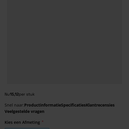
Nu
15,12
per stuk
Snel naar:
Productinformatie
Specificaties
Klantrecensies
Veelgestelde vragen
Kies een Afmeting