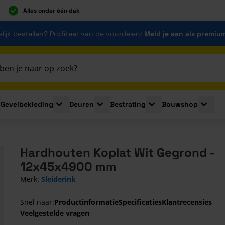
Alles onder één dak
lijk bestellen? Profiteer van de voordelen!
Meld je aan als premiu
Gevelbekleding
Deuren
Bestrating
Bouwshop
for Plaatmaterialen
le submenu for Isolatie
Toggle submenu for Gevelbekleding
Toggle submenu for Deuren
Toggle submenu for Be
Toggle 
Hardhouten Koplat Wit Gegrond -
12x45x4900 mm
Merk:
Sleiderink
Snel naar:
Productinformatie
Specificaties
Klantrecensies
Veelgestelde vragen