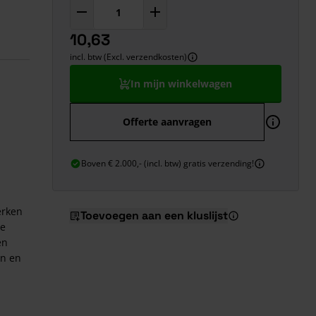
10,63
incl. btw (Excl. verzendkosten)
In mijn winkelwagen
Offerte aanvragen
Boven € 2.000,- (incl. btw) gratis verzending!
erken
Toevoegen aan een kluslijst
te
en
jn en