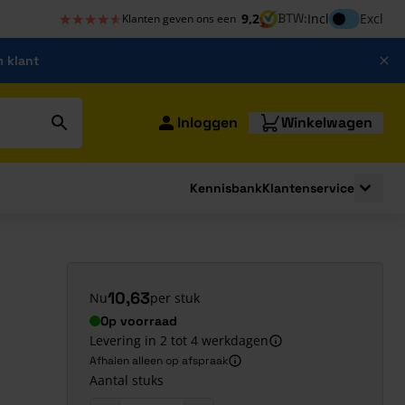
★★★★★
★★★★★
Inclusief bt
9,2
BTW:
Incl
Excl
Klanten geven ons een
m klant
Inloggen
Winkelwagen
Kennisbank
Klantenservice
strating
submenu for Bouwshop
Toggle 
10,63
Nu
per stuk
Op voorraad
Levering in 2 tot 4 werkdagen
Afhalen alleen op afspraak
Aantal stuks