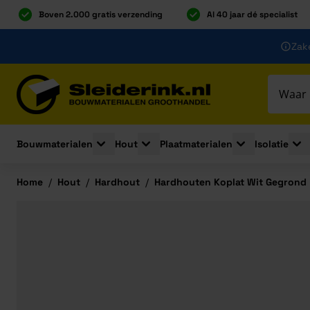
Boven 2.000 gratis verzending
Al 40 jaar dé specialist
Ga naar de inhoud
Zake
Ga naar hoofdinhoud
Bouwmaterialen
Hout
Plaatmaterialen
Isolatie
Toggle submenu for Bouwmaterialen
Toggle submenu for Hout
Toggle submenu 
Togg
Home
/
Hout
/
Hardhout
/
Hardhouten Koplat Wit Gegrond