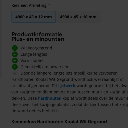
Kies een Afmeting
4900 x 45 x 12 mm
4900 x 45 x 16 mm
Productinformatie
Plus- en minpunten
Wit voorgegrond
Lange lengtes
Vormstabiel
Gemakkelijk te bewerken
Door de langere lengte iets moeilijker te vervoeren
Hardhouten Koplat Wit Gegrond wordt ook wel raamlijst of
architraaf genoemd. Dit
lijstwerk
wordt gebruikt bij het afw
van kozijnen en dient om de naad tussen muur en kozijn af 
dekken. Deze
hardhouten
koplat wordt deels over de muur 
deels over het kozijn geplaatst, zodat de kier tussen het kozi
de wand netjes bedekt is.
Kenmerken Hardhouten Koplat Wit Gegrond