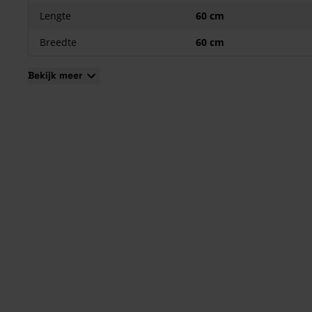
Voorzien van afstandhouders;
Lengte
60 cm
Onderhoudsvriendelijk, UV-bestendig en krasvrij;
Breedte
60 cm
Leverbaar in vele kleuren.
Bekijk meer