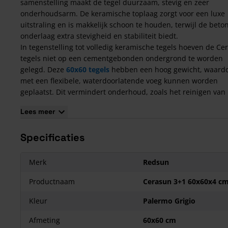
samenstelling maakt de tegel duurzaam, stevig en zeer
onderhoudsarm. De keramische toplaag zorgt voor een luxe
uitstraling en is makkelijk schoon te houden, terwijl de bet
onderlaag extra stevigheid en stabiliteit biedt.
In tegenstelling tot volledig keramische tegels hoeven de Ce
tegels niet op een cementgebonden ondergrond te worden
gelegd. Deze
60x60 tegels
hebben een hoog gewicht, waardo
met een flexibele, waterdoorlatende voeg kunnen worden
geplaatst. Dit vermindert onderhoud, zoals het reinigen van
voegen en het verwijderen van onkruid. Bovendien worden
Lees meer
Cerasun tegels geleverd met 2 mm afstandhouders om scha
tijdens het transport te voorkomen. De tegels zijn verkrijgbaa
Specificaties
verschillende afmetingen, zoals 30x60 cm, 40x80 cm, 60x60 
80x80 cm.
Zorg er bij het bestellen van deze
keramische tegels met
Merk
Redsun
betonnen onderlaag
voor dat er 6 - 12% extra bijbesteld wor
verband met breuk -en snijverlies.
Productnaam
Cerasun 3+1 60x60x4 c
Kenmerken van de Cerasun 60x60x4 tegels
Kleur
Palermo Grigio
4 cm dik;
Afmeting
60x60 cm
Unieke combinatie van beton en keramiek;