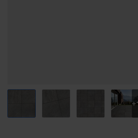
View larger image
View larger image
View larger image
View l
+