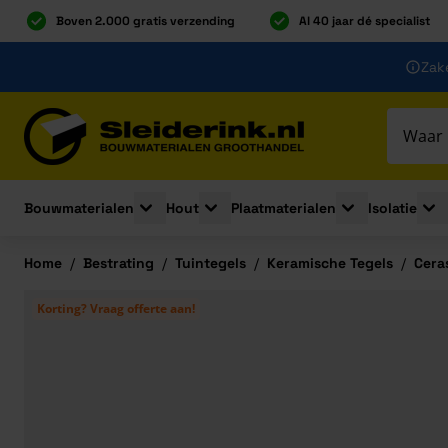
Boven 2.000 gratis verzending
Al 40 jaar dé specialist
Ga naar de inhoud
Zake
Ga naar hoofdinhoud
Bouwmaterialen
Hout
Plaatmaterialen
Isolatie
Toggle submenu for Bouwmaterialen
Toggle submenu for Hout
Toggle submenu 
Togg
Home
/
Bestrating
/
Tuintegels
/
Keramische Tegels
/
Cera
Korting? Vraag offerte aan!