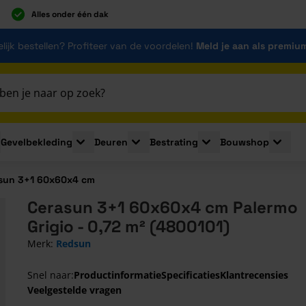
Alles onder één dak
lijk bestellen? Profiteer van de voordelen!
Meld je aan als premiu
Gevelbekleding
Deuren
Bestrating
Bouwshop
for Plaatmaterialen
le submenu for Isolatie
Toggle submenu for Gevelbekleding
Toggle submenu for Deuren
Toggle submenu for Be
Toggle 
sun 3+1 60x60x4 cm
Cerasun 3+1 60x60x4 cm Palermo
Grigio - 0,72 m² (4800101)
Merk:
Redsun
Snel naar:
Productinformatie
Specificaties
Klantrecensies
Veelgestelde vragen