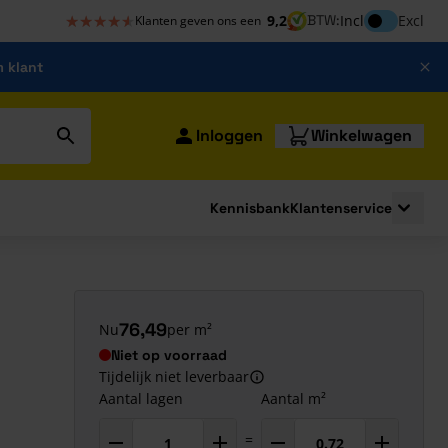
★★★★★
★★★★★
Inclusief bt
9,2
BTW:
Incl
Excl
Klanten geven ons een
m klant
Inloggen
Winkelwagen
Kennisbank
Klantenservice
strating
submenu for Bouwshop
Toggle 
76,49
Nu
per m²
Niet op voorraad
Tijdelijk niet leverbaar
Aantal lagen
Aantal m²
=