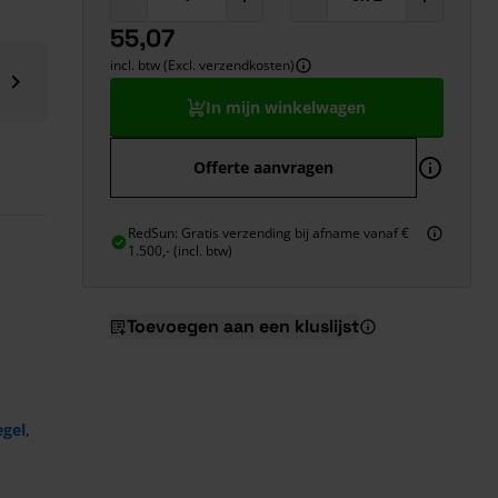
55,07
incl. btw (Excl. verzendkosten)
In mijn winkelwagen
Offerte aanvragen
RedSun: Gratis verzending bij afname vanaf €
1.500,- (incl. btw)
Toevoegen aan een kluslijst
egel
,