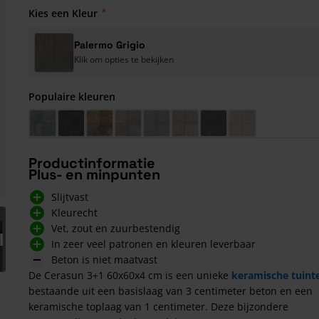
Kies een Kleur
Palermo Grigio
Klik om opties te bekijken
Populaire kleuren
Bergamo Azzurro
Pisa Antracite
Savona Multi Anthracite
Catania Decor Multi
Bari Grigio
Bari Sand
Cilento Antracite
Recco Grigio
Productinformatie
Plus- en minpunten
Slijtvast
Kleurecht
arger image
Vet, zout en zuurbestendig
1
In zeer veel patronen en kleuren leverbaar
Beton is niet maatvast
De Cerasun 3+1 60x60x4 cm is een unieke
keramische tuint
bestaande uit een basislaag van 3 centimeter beton en een
keramische toplaag van 1 centimeter. Deze bijzondere