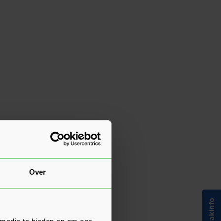
Over
 media te bieden en om ons