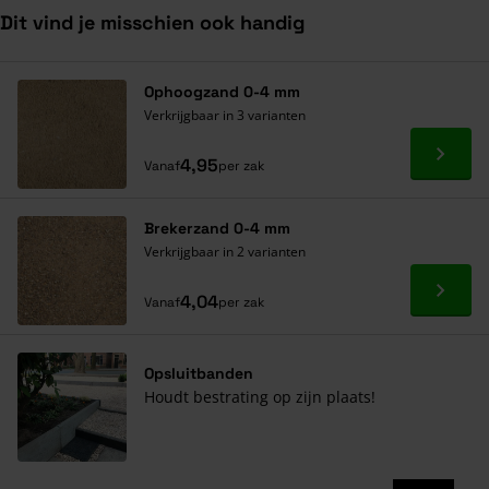
Dit vind je misschien ook handig
Navigeren door de elementen van de carrousel is mogelijk met de ta
Druk om carrousel over te slaan
Druk op om naar carrouselnavigatie te gaan
Ophoogzand 0-4 mm
Verkrijgbaar in 3 varianten
Ga naa
4,95
Vanaf
per zak
Brekerzand 0-4 mm
Verkrijgbaar in 2 varianten
Ga naa
4,04
Vanaf
per zak
Opsluitbanden
Houdt bestrating op zijn plaats!