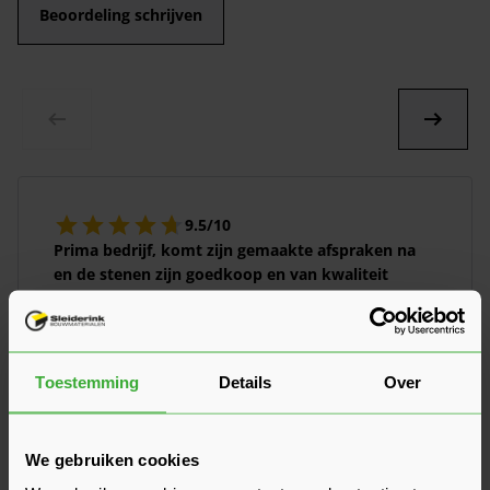
Beoordeling schrijven
9.5/10
Prima bedrijf, komt zijn gemaakte afspraken na
en de stenen zijn goedkoop en van kwaliteit
volgens mn bestrater
Door
Kelly
Mijn ervaring is positief, de levering was snel en
vriendelijke man. Voor een mooie prijs is nu de hele
Toestemming
Details
Over
tuin betegeld met a kwaliteit stenen.
Prima stenen
Snelle levering
We gebruiken cookies
goed geinformeerd