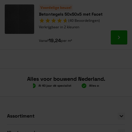
Voordelige keuze!
Betontegels 50x50x5 met Facet
(40 Beoordelingen)
Verkrijgbaar in 2 kleuren
Ga naa
19,24
Vanaf
per m²
Alles voor bouwend Nederland.
Boven 2.000 gratis verzending
Al 40 jaar dé speciali
Boven 2.000 gratis verzending
Al 40 jaar dé speciali
Assortiment