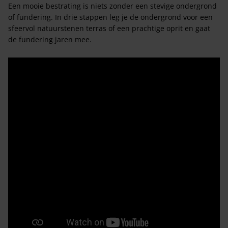
Een mooie bestrating is niets zonder een stevige ondergrond
of fundering. In drie stappen leg je de ondergrond voor een
sfeervol natuurstenen terras of een prachtige oprit en gaat
de fundering jaren mee.