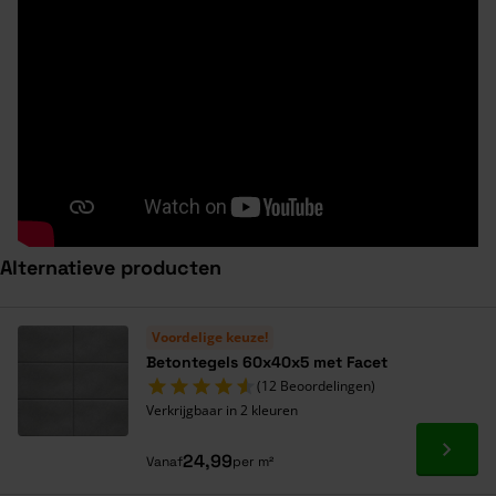
Alternatieve producten
Navigeren door de elementen van de carrousel is mogelijk met de ta
Druk om carrousel over te slaan
Druk op om naar carrouselnavigatie te gaan
Voordelige keuze!
Betontegels 60x40x5 met Facet
(12 Beoordelingen)
Verkrijgbaar in 2 kleuren
Ga naa
24,99
Vanaf
per m²