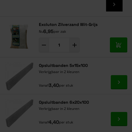
Excluton Zilverzand Wit-Grijs
6,95
Nu
per zak
In mij
Opsluitbanden 5x15x100
Verkrijgbaar in 2 kleuren
Ga naa
3,40
Vanaf
per stuk
Opsluitbanden 6x20x100
Verkrijgbaar in 2 kleuren
Ga naa
4,40
Vanaf
per stuk