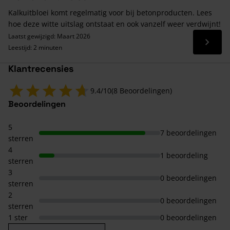
Kalkuitbloei komt regelmatig voor bij betonproducten. Lees
hoe deze witte uitslag ontstaat en ook vanzelf weer verdwijnt!
Laatst gewijzigd: Maart 2026
Lees 
Leestijd: 2 minuten
Klantrecensies
9.4/10
(8 Beoordelingen)
Beoordelingen
5
7 beoordelingen
sterren
4
1 beoordeling
sterren
3
0 beoordelingen
sterren
2
0 beoordelingen
sterren
1 ster
0 beoordelingen