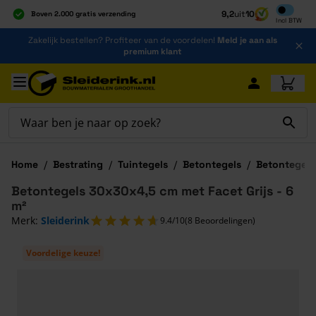
Inclusief b
9,2
uit
10
Boven 2.000 gratis verzending
Incl
BTW
Al 40 jaar dé specialist
Ga naar de inhoud
Zakelijk bestellen? Profiteer van de voordelen!
Meld je aan als
Alles onder één dak
premium klant
Ga naar hoofdinhoud
Home
/
Bestrating
/
Tuintegels
/
Betontegels
/
Betontegels
Betontegels 30x30x4,5 cm met Facet Grijs - 6
m²
Merk:
Sleiderink
9.4/10
(8 Beoordelingen)
Voordelige keuze!