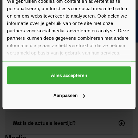
Je moet rekening houden met een deelzending. Dus
We gebruiken cookies om content en advertenties te
je kan geen exacte datum kiezen
personaliseren, om functies voor social media te bieden
en om ons websiteverkeer te analyseren. Ook delen we
Bouwvakinfo
Veelgestelde vragen
informatie over je gebruik van onze site met onze
Hier vind je antwoorden op de meest gestelde vragen over dit
partners voor social media, adverteren en analyse. Deze
product. We hebben de belangrijkste onderwerpen alvast
partners kunnen deze gegevens combineren met andere
voor je op een rij gezet zodat je snel verder kunt.
informatie die je aan ze hebt verstrekt of die ze hebben
Kun je het antwoord op jouw vraag niet vinden? Neem dan
verzameld op basis van je gebruik van hun services.
gerust contact op met een van onze experts we helpen je
graag verder!
Stel je vraag
Alles accepteren
Aanpassen
Heeft het zin om een offerte aan te vragen?
Wat is de actuele levertijd?
Media