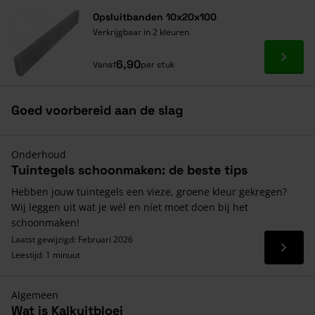
Opsluitbanden 10x20x100
Verkrijgbaar in 2 kleuren
Ga naa
6,90
Vanaf
per stuk
Goed voorbereid aan de slag
Onderhoud
Tuintegels schoonmaken: de beste tips
Hebben jouw tuintegels een vieze, groene kleur gekregen?
Wij leggen uit wat je wél en níet moet doen bij het
schoonmaken!
Laatst gewijzigd: Februari 2026
Lees 
Leestijd: 1 minuut
Algemeen
Wat is Kalkuitbloei