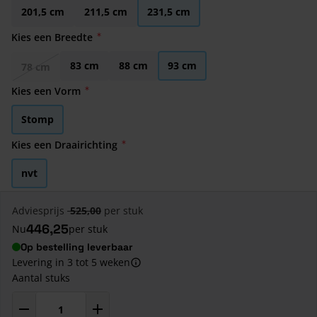
201,5 cm
211,5 cm
231,5 cm
Kies een Breedte
83 cm
88 cm
93 cm
78 cm
Kies een Vorm
Stomp
Kies een Draairichting
nvt
Adviesprijs
525,00
per stuk
446,25
Nu
per stuk
Op bestelling leverbaar
Levering in 3 tot 5 weken
Aantal stuks