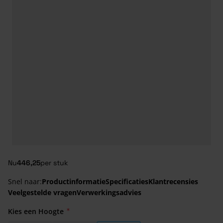
Nu
446,25
per stuk
Snel naar:
Productinformatie
Specificaties
Klantrecensies
Veelgestelde vragen
Verwerkingsadvies
Kies een Hoogte