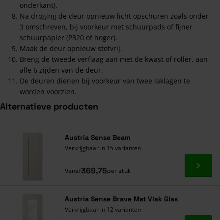
onderkant).
Na droging de deur opnieuw licht opschuren zoals onder
3 omschreven, bij voorkeur met schuurpads of fijner
schuurpapier (P320 of hoger).
Maak de deur opnieuw stofvrij.
Breng de tweede verflaag aan met de kwast of roller, aan
alle 6 zijden van de deur.
De deuren dienen bij voorkeur van twee laklagen te
worden voorzien.
Alternatieve producten
Navigeren door de elementen van de carrousel is mogelijk met de ta
Druk om carrousel over te slaan
Druk op om naar carrouselnavigatie te gaan
Austria Sense Beam
Verkrijgbaar in 15 varianten
Ga naa
369,75
Vanaf
per stuk
Austria Sense Brave Mat Vlak Glas
Verkrijgbaar in 12 varianten