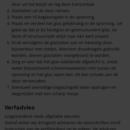
deur uit het kozijn en leg deze horizontaal.
Glaslatten uit de deur nemen.
Plaats een ril beglazingskit in de sponning.
Plaats en verdeel het glas gelijkmatig in de sponning. Let
goed op dat je bij facetglas en gestructureerd glas, de
facet of structuurzijde altijd naar één kant plaatst.
Druk vervolgens de glaslatten aan en bevestig deze,
bijvoorkeur met nietjes. Wanneer draadnagels gebruikt
worden, dienen glaslatten voorgeboord te worden.
Zorg er voor dat het glas voldoende afgedicht is, zodat
water (bijvoorbeeld schoonmaakwater) niet tussen de
sponning en het glas lopen kan; dit kan schade aan de
deur veroorzaken.
Eventueel overtollige beglazingskit laten opdrogen en
wegsnijden met een scherp mesje.
Verfadvies
(uitgezonderd reeds afgelakte deuren)
Vooraf willen wij dringend adviseren de voorschriften en/of
instructies van de verffabrikant op te volgen, de adviezen