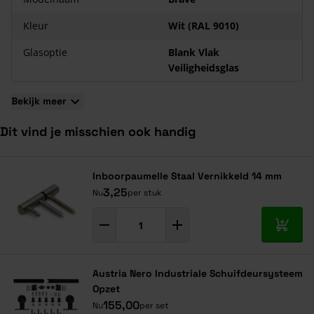
Kleur
Wit (RAL 9010)
Glasoptie
Blank Vlak
Veiligheidsglas
Bekijk meer
Dit vind je misschien ook handig
Navigeren door de elementen van de carrousel is mogelijk met de ta
Druk om carrousel over te slaan
Druk op om naar carrouselnavigatie te gaan
Inboorpaumelle Staal Vernikkeld 14 mm
3,25
Nu
per stuk
In mij
Austria Nero Industriale Schuifdeursysteem
Opzet
155,00
Nu
per set