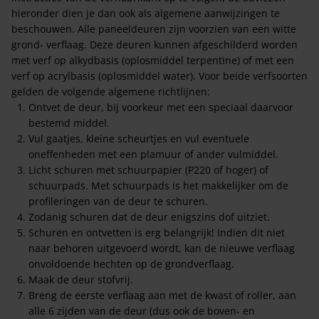
hieronder dien je dan ook als algemene aanwijzingen te
beschouwen. Alle paneeldeuren zijn voorzien van een witte
grond- verflaag. Deze deuren kunnen afgeschilderd worden
met verf op alkydbasis (oplosmiddel terpentine) of met een
verf op acrylbasis (oplosmiddel water). Voor beide verfsoorten
gelden de volgende algemene richtlijnen:
Ontvet de deur, bij voorkeur met een speciaal daarvoor
bestemd middel.
Vul gaatjes, kleine scheurtjes en vul eventuele
oneffenheden met een plamuur of ander vulmiddel.
Licht schuren met schuurpapier (P220 of hoger) of
schuurpads. Met schuurpads is het makkelijker om de
profileringen van de deur te schuren.
Zodanig schuren dat de deur enigszins dof uitziet.
Schuren en ontvetten is erg belangrijk! Indien dit niet
naar behoren uitgevoerd wordt, kan de nieuwe verflaag
onvoldoende hechten op de grondverflaag.
Maak de deur stofvrij.
Breng de eerste verflaag aan met de kwast of roller, aan
alle 6 zijden van de deur (dus ook de boven- en