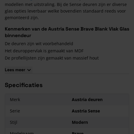
modellen met uitstraling. Bij de Sense deuren zijn er diverse
glas opties leverbaar welke bovendien standaard reeds voor
gemonteerd zijn.
Kenmerken van de Austria Sense Brave Blank Vlak Glas
binnendeur
De deuren zijn wit voorbehandeld
Het deuroppervlak is gemaakt van MDF
De profiellijsten zijn gemaakt van massief hout
Luxe brede stijlen en dorpels
Lees meer
Afwijkende maten zijn op aanvraag leverbaar
Alle deuren zijn alleen in stomp leverbaar
Specificaties
Facet geslepen glas en glas in lood verkrijgbaar
Maar liefst 5 jaar garantie op alle deuren
Merk
Austria deuren
Serie
Austria Sense
Stijl
Modern
Modelnaam
Brave