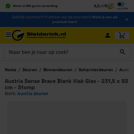
Inclusief b
9,2
uit
10
Boven 2.000 gratis verzending
Incl
BTW
Al 40 jaar dé specialist
Ga naar de inhoud
Zakelijk bestellen? Profiteer van de voordelen!
Meld je aan als
Alles onder één dak
premium klant
Ga naar hoofdinhoud
Home
/
Deuren
/
Binnendeuren
/
Scharnierdeuren
/
Austria
Austria Sense Brave Blank Vlak Glas - 231,5 x 93
cm - Stomp
Merk:
Austria deuren