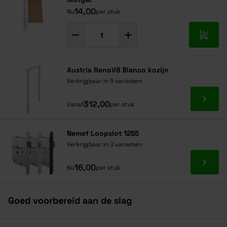
14,00
Nu
per stuk
In mij
Austria RenoV8 Blanco kozijn
Verkrijgbaar in 9 varianten
Ga naa
312,00
Vanaf
per stuk
Nemef Loopslot 1255
Verkrijgbaar in 3 varianten
Ga naa
16,00
Nu
per stuk
Goed voorbereid aan de slag