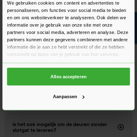
We gebruiken cookies om content en advertenties te
Beoordeling schrijven
personaliseren, om functies voor social media te bieden
en om ons websiteverkeer te analyseren. Ook delen we
Bouwvakinfo
Veelgestelde vragen
informatie over je gebruik van onze site met onze
Hier vind je antwoorden op de meest gestelde vragen over dit
partners voor social media, adverteren en analyse. Deze
product. We hebben de belangrijkste onderwerpen alvast
partners kunnen deze gegevens combineren met andere
voor je op een rij gezet zodat je snel verder kunt.
Kun je het antwoord op jouw vraag niet vinden? Neem dan
informatie die je aan ze hebt verstrekt of die ze hebben
gerust contact op met een van onze experts we helpen je
verzameld op basis van je gebruik van hun services.
graag verder!
Stel je vraag
Alles accepteren
Aanpassen
Kunnen jullie deze deur ook in een andere
maat leveren?
Is het ook mogelijk om de deuren zonder
slotgat te leveren?