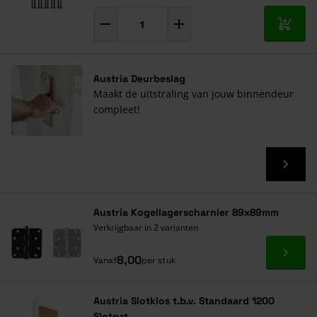
In mij
Austria Deurbeslag
Maakt de uitstraling van jouw binnendeur
compleet!
Austria Kogellagerscharnier 89x89mm
Verkrijgbaar in 2 varianten
Ga naa
8,00
Vanaf
per stuk
Austria Slotklos t.b.v. Standaard 1200
Slotgat