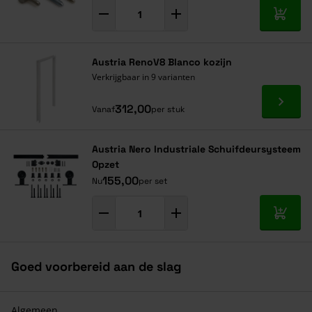
In mij
Austria RenoV8 Blanco kozijn
Verkrijgbaar in 9 varianten
Ga naa
312,00
Vanaf
per stuk
Austria Nero Industriale Schuifdeursysteem
Opzet
155,00
Nu
per set
In mij
Goed voorbereid aan de slag
Algemeen