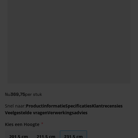
Nu
369,75
per stuk
Snel naar:
Productinformatie
Specificaties
Klantrecensies
Veelgestelde vragen
Verwerkingsadvies
Kies een Hoogte
201,5 cm
211,5 cm
231,5 cm