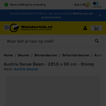
Inclusief b
9,2
uit
10
Boven 2.000 gratis verzending
Incl
BTW
Al 40 jaar dé specialist
Ga naar de inhoud
Zakelijk bestellen? Profiteer van de voordelen!
Meld je aan als
Alles onder één dak
premium klant
Ga naar hoofdinhoud
Home
/
Deuren
/
Binnendeuren
/
Scharnierdeuren
/
Austri
Austria Sense Beam - 231,5 x 93 cm - Stomp
Merk:
Austria deuren