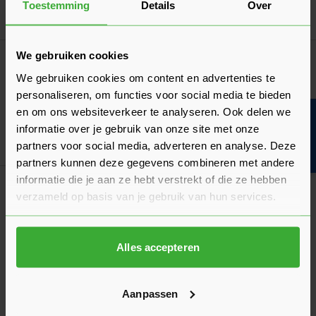
Laatst gewijzigd: Maart 2026
Toestemming
Details
Over
Lees 
Leestijd: 5 minuten
We gebruiken cookies
Algemeen
De draairichting van een deur bepalen
We gebruiken cookies om content en advertenties te
personaliseren, om functies voor social media te bieden
Moet je de draairichting van je nieuwe deur aangeven? Wij
leggen hier uit hoe je de draairichting kunt bepalen!
en om ons websiteverkeer te analyseren. Ook delen we
Bouwvakinfo
informatie over je gebruik van onze site met onze
Laatst gewijzigd: Februari 2026
Lees 
Leestijd: 2 minuten
partners voor social media, adverteren en analyse. Deze
partners kunnen deze gegevens combineren met andere
Klantrecensies
informatie die je aan ze hebt verstrekt of die ze hebben
verzameld op basis van je gebruik van hun services.
Hier lees je de ervaringen van andere klanten met dit
product. Hun feedback helpt je om een goed beeld te krijgen
van de kwaliteit en het gebruiksgemak.
Alles accepteren
Heb je zelf ervaring met dit product? Laat dan vooral een
review achter, zo help je anderen met jouw mening en
dragen we samen bij aan een nog beter aanbod.
Aanpassen