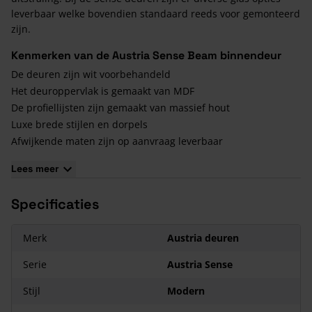
leverbaar welke bovendien standaard reeds voor gemonteerd
zijn.
Kenmerken van de Austria Sense Beam binnendeur
De deuren zijn wit voorbehandeld
Het deuroppervlak is gemaakt van MDF
De profiellijsten zijn gemaakt van massief hout
Luxe brede stijlen en dorpels
Afwijkende maten zijn op aanvraag leverbaar
Alle deuren zijn zowel in stomp als in opdek leverbaar
Lees meer
Facet geslepen glas en glas in lood verkrijgbaar
Maar liefst 5 jaar garantie op alle deuren
Specificaties
Merk
Austria deuren
Serie
Austria Sense
Stijl
Modern