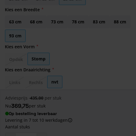
Kies een Breedte
63 cm
68 cm
73 cm
78 cm
83 cm
88 cm
93 cm
Kies een Vorm
Stomp
Opdek
Kies een Draairichting
nvt
Links
Rechts
Adviesprijs
435,00
per stuk
369,75
Nu
per stuk
Op bestelling leverbaar
Levering in 7 tot 10 werkdagen
Aantal stuks