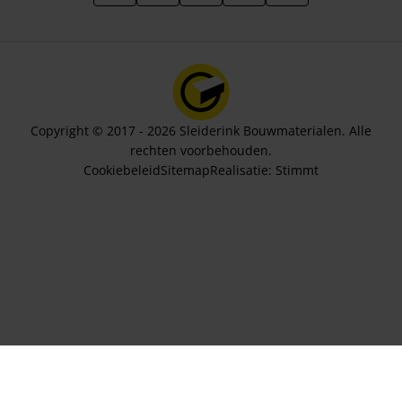
Copyright © 2017 - 2026 Sleiderink Bouwmaterialen. Alle
rechten voorbehouden.
Cookiebeleid
Sitemap
Realisatie:
Stimmt
Aantal stuks
369,75