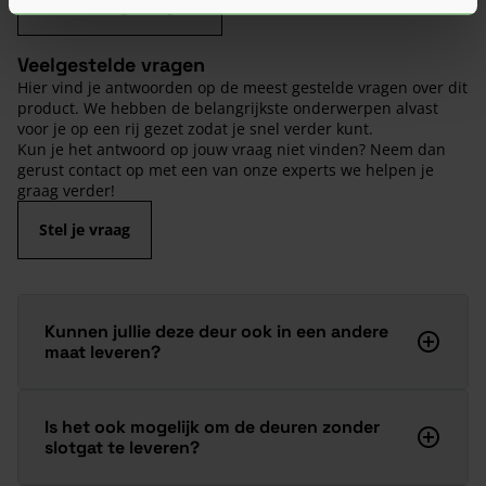
Beoordeling schrijven
Veelgestelde vragen
Hier vind je antwoorden op de meest gestelde vragen over dit
product. We hebben de belangrijkste onderwerpen alvast
voor je op een rij gezet zodat je snel verder kunt.
Kun je het antwoord op jouw vraag niet vinden? Neem dan
gerust contact op met een van onze experts we helpen je
graag verder!
Stel je vraag
Kunnen jullie deze deur ook in een andere
maat leveren?
Is het ook mogelijk om de deuren zonder
slotgat te leveren?