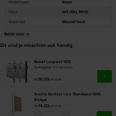
Modelnaam
Beam
Kleur
Wit (RAL 9010)
Materiaal
Massief hout
Bekijk meer
Dit vind je misschien ook handig
Navigeren door de elementen van de carrousel is mogelijk met de ta
Druk om carrousel over te slaan
Druk op om naar carrouselnavigatie te gaan
Nemef Loopslot 1255
Verkrijgbaar in 3 varianten
Ga naa
16,00
Nu
per stuk
Austria Slotklos t.b.v. Standaard 1200
Slotgat
14,00
Nu
per stuk