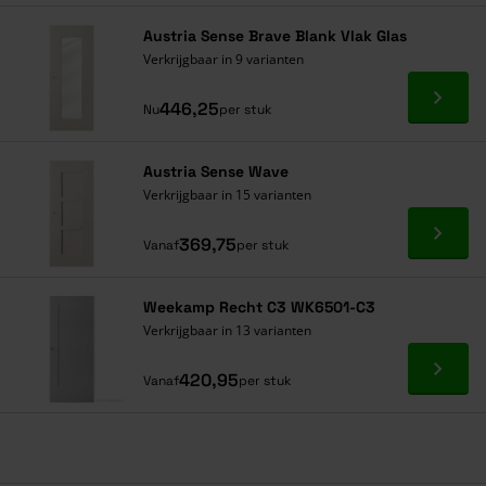
Navigeren door de elementen van de carrousel is mogelijk met de ta
Druk om carrousel over te slaan
Druk op om naar carrouselnavigatie te gaan
Austria Sense Brave Blank Vlak Glas
Verkrijgbaar in 9 varianten
Ga naa
446,25
Nu
per stuk
Austria Sense Wave
Verkrijgbaar in 15 varianten
Ga naa
369,75
Vanaf
per stuk
Weekamp Recht C3 WK6501-C3
Verkrijgbaar in 13 varianten
Ga naa
420,95
Vanaf
per stuk