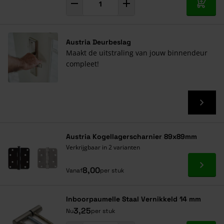
In mij
Austria Deurbeslag
Maakt de uitstraling van jouw binnendeur
compleet!
Austria Kogellagerscharnier 89x89mm
Verkrijgbaar in 2 varianten
Ga naa
8,00
Vanaf
per stuk
Inboorpaumelle Staal Vernikkeld 14 mm
3,25
Nu
per stuk