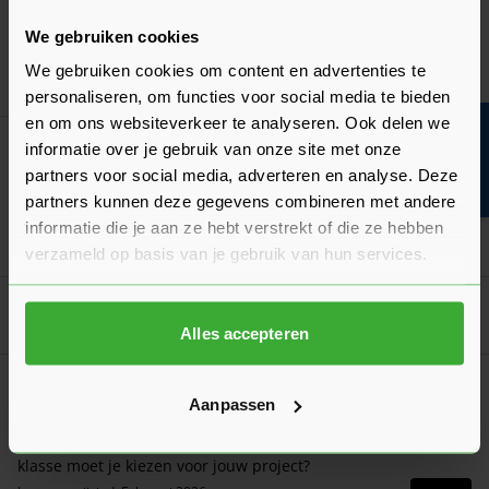
19,36
Nu
per stuk
We gebruiken cookies
We gebruiken cookies om content en advertenties te
In mij
personaliseren, om functies voor social media te bieden
en om ons websiteverkeer te analyseren. Ook delen we
Bouwvakinfo
Dé oplossing bij slecht weer!
informatie over je gebruik van onze site met onze
Afdekzeil
partners voor social media, adverteren en analyse. Deze
Verkrijgbaar in 7 afmetingen
partners kunnen deze gegevens combineren met andere
informatie die je aan ze hebt verstrekt of die ze hebben
Ga naa
7,17
Vanaf
per stuk
verzameld op basis van je gebruik van hun services.
Goed voorbereid aan de slag
Alles accepteren
Duurzaamheid
Aanpassen
De duurzaamheidsklasse van hout
Wat wordt er bedoeld met de duurzaamheidsklasse en welke
klasse moet je kiezen voor jouw project?