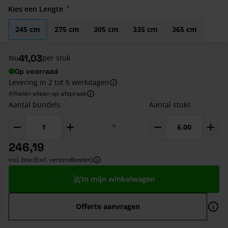
Kies een Lengte
245 cm
275 cm
305 cm
335 cm
365 cm
41,03
Nu
per stuk
Op voorraad
Levering in 2 tot 5 werkdagen
Afhalen alleen op afspraak
Aantal bundels
Aantal stuks
=
246,19
incl. btw (Excl. verzendkosten)
In mijn winkelwagen
Offerte aanvragen