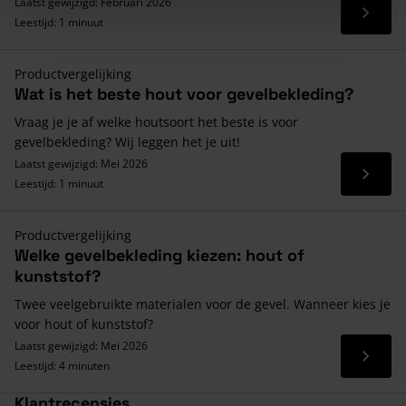
Laatst gewijzigd: Februari 2026
Lees 
Leestijd: 1 minuut
Productvergelijking
Wat is het beste hout voor gevelbekleding?
Vraag je je af welke houtsoort het beste is voor
gevelbekleding? Wij leggen het je uit!
Laatst gewijzigd: Mei 2026
Lees 
Leestijd: 1 minuut
Productvergelijking
Welke gevelbekleding kiezen: hout of
kunststof?
Twee veelgebruikte materialen voor de gevel. Wanneer kies je
voor hout of kunststof?
Laatst gewijzigd: Mei 2026
Lees 
Leestijd: 4 minuten
Klantrecensies