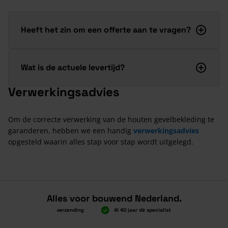
Heeft het zin om een offerte aan te vragen?
Wat is de actuele levertijd?
Verwerkingsadvies
Om de correcte verwerking van de houten gevelbekleding te
garanderen, hebben we een handig
verwerkingsadvies
opgesteld waarin alles stap voor stap wordt uitgelegd.
Alles voor bouwend Nederland.
Boven 2.000 gratis verzending
Al 40 jaar dé specialist
Alles onder
Boven 2.000 gratis verzending
Al 40 jaar dé specialist
Alles onder