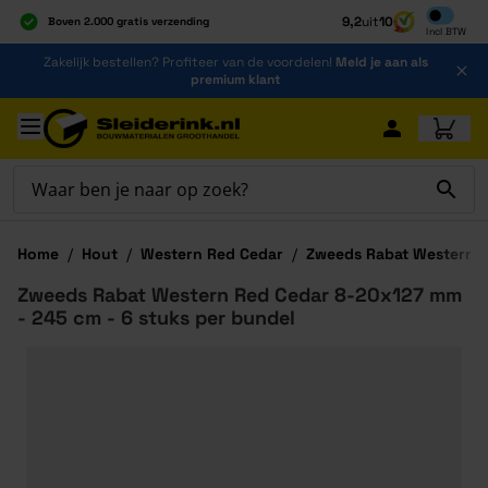
Inclusief b
9,2
uit
10
Boven 2.000 gratis verzending
Incl
BTW
Al 40 jaar dé specialist
Ga naar de inhoud
Zakelijk bestellen? Profiteer van de voordelen!
Meld je aan als
Alles onder één dak
premium klant
Ga naar hoofdinhoud
Home
/
Hout
/
Western Red Cedar
/
Zweeds Rabat Western 
Zweeds Rabat Western Red Cedar 8-20x127 mm
- 245 cm - 6 stuks per bundel