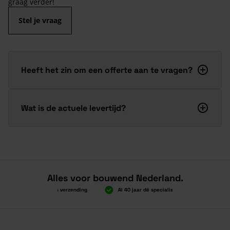
graag verder!
Stel je vraag
Heeft het zin om een offerte aan te vragen?
Wat is de actuele levertijd?
Alles voor bouwend Nederland.
Boven 2.000 gratis verzending
Al 40 jaar dé specialist
Alles onde
Boven 2.000 gratis verzending
Al 40 jaar dé specialist
Alles onde