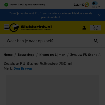
Inclusief b
9,2
uit
10
Boven 2.000 gratis verzending
Incl
BTW
Al 40 jaar dé specialist
Ga naar de inhoud
Zakelijk bestellen? Profiteer van de voordelen!
Meld je aan als
Alles onder één dak
premium klant
Ga naar hoofdinhoud
Home
/
Bouwshop
/
Kitten en Lijmen
/
Zwaluw PU Stone Adh
Zwaluw PU Stone Adhesive 750 ml
Merk:
Den Braven