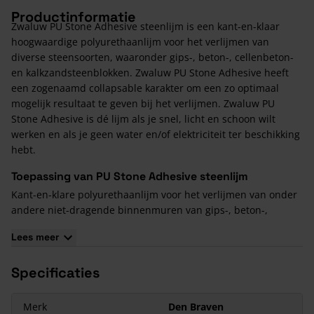
Productinformatie
Zwaluw PU Stone Adhesive steenlijm is een kant-en-klaar
hoogwaardige polyurethaanlijm voor het verlijmen van
diverse steensoorten, waaronder gips-, beton-, cellenbeton-
en kalkzandsteenblokken. Zwaluw PU Stone Adhesive heeft
een zogenaamd collapsable karakter om een zo optimaal
mogelijk resultaat te geven bij het verlijmen. Zwaluw PU
Stone Adhesive is dé lijm als je snel, licht en schoon wilt
werken en als je geen water en/of elektriciteit ter beschikking
hebt.
Toepassing van PU Stone Adhesive steenlijm
Kant-en-klare polyurethaanlijm voor het verlijmen van onder
andere niet-dragende binnenmuren van gips-, beton-,
cellenbeton- en kalkzandsteenblokken. Kan ook worden
Lees meer
ingezet als houtlijm.
Voordelen van Zwaluw PU Stone Adhesive Steenlijm
Specificaties
Snellere en schonere toepassing
Sterkere hechting, treksterkte na één dag
Merk
Den Braven