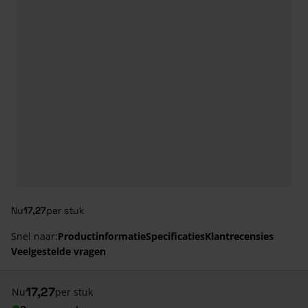
Nu
17,27
per stuk
Snel naar:
Productinformatie
Specificaties
Klantrecensies
Veelgestelde vragen
17,27
Nu
per stuk