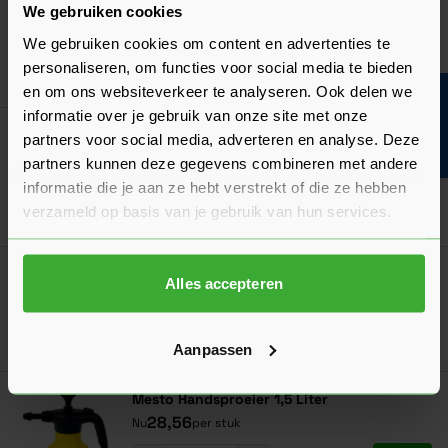
We gebruiken cookies
20,36
Nu
per stuk
We gebruiken cookies om content en advertenties te
personaliseren, om functies voor social media te bieden
In mij
en om ons websiteverkeer te analyseren. Ook delen we
Bouwvakinfo
informatie over je gebruik van onze site met onze
Zwaluw Universal PU Cleaner
partners voor social media, adverteren en analyse. Deze
15,44
Nu
per stuk
partners kunnen deze gegevens combineren met andere
informatie die je aan ze hebt verstrekt of die ze hebben
verzameld op basis van je gebruik van hun services.
In mij
Veiligheidshandschoen Polyester
Alles accepteren
Verkrijgbaar in 2 kleuren
Ga naa
1,03
Vanaf
per paar
Aanpassen
Mesto Handsproeier 1,5 Liter
28,56
Nu
per stuk