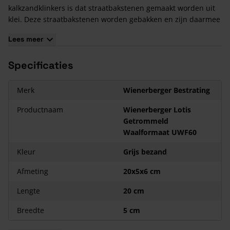
kalkzandklinkers is dat straatbakstenen gemaakt worden uit
klei. Deze straatbakstenen worden gebakken en zijn daarmee
keramische producten. Er gaan circa 98 waalformaatstenen
Lees meer
in een m².
De verschillende soorten verbanden die met Wienerberger
Specificaties
Lotis Getrommeld Waalformaat UWF60 gelegd kunnen
worden hebben 2 doelstellingen: Het aanzicht van het
straatwerk optimaliseren én de samenhang van bestrating zo
Merk
Wienerberger Bestrating
stabiel en duurzaam mogelijk maken.
Meest gebruikte verbanden zijn: Halfsteenverband,
Productnaam
Wienerberger Lotis
Keperverband, Elleboogverband en Blokverband.
Getrommeld
Waalformaat UWF60
Kleur
Grijs bezand
Afmeting
20x5x6 cm
Lengte
20 cm
Breedte
5 cm