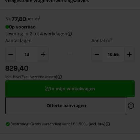
Veelgestelde vragen
Verwerkingsadvies
77,80
Nu
per m²
Op voorraad
Levering in 2 tot 4 werkdagen
Aantal lagen
Aantal m²
=
829,40
incl. btw (Excl. verzendkosten)
In mijn winkelwagen
Offerte aanvragen
Bestrating: Gratis verzending vanaf € 1.500,- (incl. btw)