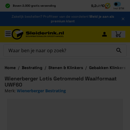
Inclusief b
9,2
uit
10
Boven 2.000 gratis verzending
Incl
BTW
Al 40 jaar dé specialist
Ga naar de inhoud
Zakelijk bestellen? Profiteer van de voordelen!
Meld je aan als
Alles onder één dak
premium klant
Ga naar hoofdinhoud
Home
/
Bestrating
/
Stenen & Klinkers
/
Gebakken Klinkers
/
Wienerberger Lotis Getrommeld Waalformaat
UWF60
Merk:
Wienerberger Bestrating