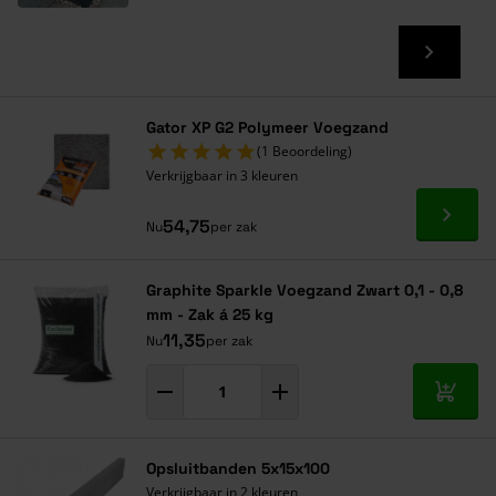
Gator XP G2 Polymeer Voegzand
(1 Beoordeling)
Verkrijgbaar in 3 kleuren
Ga naa
54,75
Nu
per zak
Graphite Sparkle Voegzand Zwart 0,1 - 0,8
mm - Zak á 25 kg
11,35
Nu
per zak
In mij
Opsluitbanden 5x15x100
Verkrijgbaar in 2 kleuren