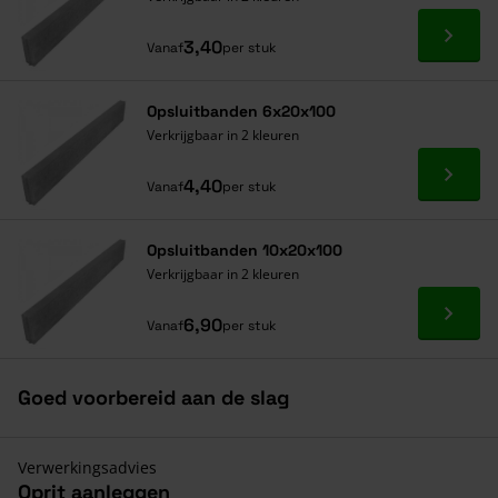
Ga naa
3,40
Vanaf
per stuk
Opsluitbanden 6x20x100
Verkrijgbaar in 2 kleuren
Ga naa
4,40
Vanaf
per stuk
Opsluitbanden 10x20x100
Verkrijgbaar in 2 kleuren
Ga naa
6,90
Vanaf
per stuk
Goed voorbereid aan de slag
Verwerkingsadvies
Oprit aanleggen