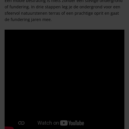
Een mooie bestrating is niets zonder een stevige ondergrond
of fundering. In drie stappen leg je de ondergrond voor een
sfeervol natuurstenen terras of een prachtige oprit en gaat
de fundering jaren mee.