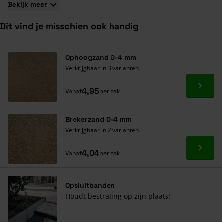
Bekijk meer
Dit vind je misschien ook handig
Navigeren door de elementen van de carrousel is mogelijk met de ta
Druk om carrousel over te slaan
Druk op om naar carrouselnavigatie te gaan
Ophoogzand 0-4 mm
Verkrijgbaar in 3 varianten
Ga naa
4,95
Vanaf
per zak
Brekerzand 0-4 mm
Verkrijgbaar in 2 varianten
Ga naa
4,04
Vanaf
per zak
Opsluitbanden
Houdt bestrating op zijn plaats!