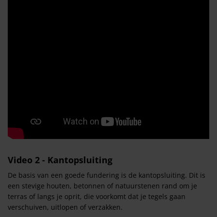
Video 2 - Kantopsluiting
De basis van een goede fundering is de kantopsluiting. Dit is
een stevige houten, betonnen of natuurstenen rand om je
terras of langs je oprit, die voorkomt dat je tegels gaan
verschuiven, uitlopen of verzakken.