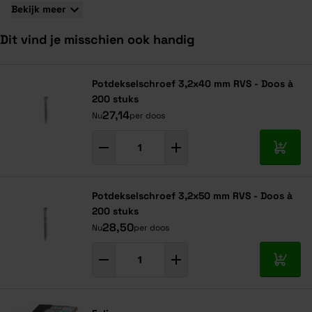
Bekijk meer
Dit vind je misschien ook handig
Navigeren door de elementen van de carrousel is mogelijk met de ta
Druk om carrousel over te slaan
Druk op om naar carrouselnavigatie te gaan
Potdekselschroef 3,2x40 mm RVS - Doos à
200 stuks
27,14
Nu
per doos
In mij
Potdekselschroef 3,2x50 mm RVS - Doos à
200 stuks
28,50
Nu
per doos
In mij