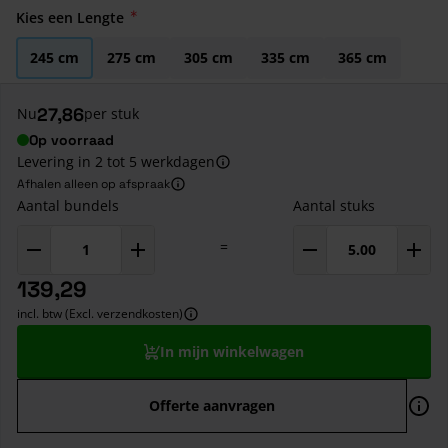
Kies een Lengte
245 cm
275 cm
305 cm
335 cm
365 cm
27,86
Nu
per stuk
Op voorraad
Levering in 2 tot 5 werkdagen
Afhalen alleen op afspraak
Aantal bundels
Aantal stuks
=
139,29
incl. btw (Excl. verzendkosten)
In mijn winkelwagen
Offerte aanvragen