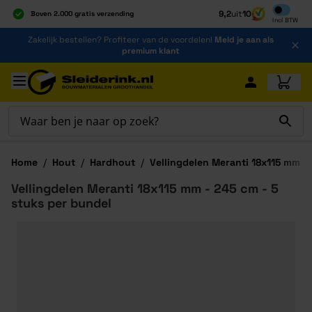
Inclusief b
9,2
uit
10
Boven 2.000 gratis verzending
Incl
BTW
Al 40 jaar dé specialist
Ga naar de inhoud
Zakelijk bestellen? Profiteer van de voordelen!
Meld je aan als
Alles onder één dak
premium klant
Ga naar hoofdinhoud
Home
/
Hout
/
Hardhout
/
Vellingdelen Meranti 18x115 mm
Vellingdelen Meranti 18x115 mm - 245 cm - 5
stuks per bundel