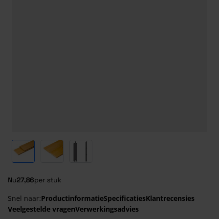
View larger image
View larger image
View larger image
Nu
27,86
per stuk
Snel naar:
Productinformatie
Specificaties
Klantrecensies
Veelgestelde vragen
Verwerkingsadvies