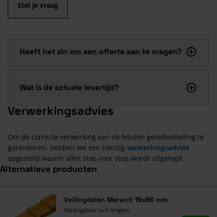
Stel je vraag
Heeft het zin om een offerte aan te vragen?
Wat is de actuele levertijd?
Verwerkingsadvies
Om de correcte verwerking van de houten gevelbekleding te
garanderen, hebben we een handig
verwerkingsadvies
opgesteld waarin alles stap voor stap wordt uitgelegd.
Alternatieve producten
Navigeren door de elementen van de carrousel is mogelijk met de ta
Druk om carrousel over te slaan
Vellingdelen Meranti 16x86 mm
Verkrijgbaar in 5 lengtes