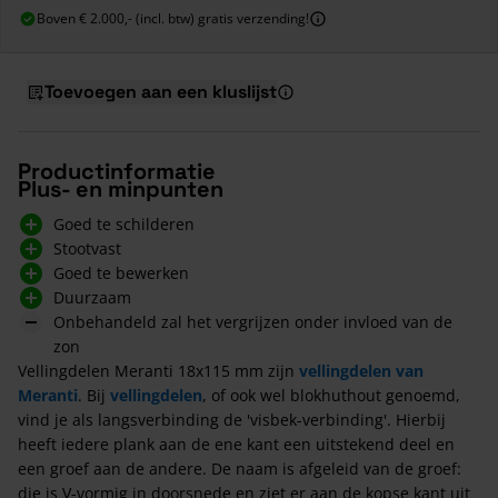
Boven € 2.000,- (incl. btw) gratis verzending!
Toevoegen aan een kluslijst
Productinformatie
Plus- en minpunten
Goed te schilderen
Stootvast
Goed te bewerken
Duurzaam
Onbehandeld zal het vergrijzen onder invloed van de
zon
Vellingdelen Meranti 18x115 mm zijn
vellingdelen van
Meranti
. Bij
vellingdelen
, of ook wel blokhuthout genoemd,
vind je als langsverbinding de 'visbek-verbinding'. Hierbij
heeft iedere plank aan de ene kant een uitstekend deel en
een groef aan de andere. De naam is afgeleid van de groef:
die is V-vormig in doorsnede en ziet er aan de kopse kant uit