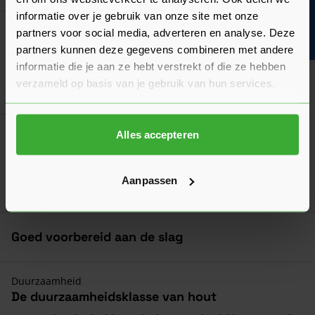
Bouwvakinfo
informatie over je gebruik van onze site met onze
Dé oplossing bij slecht weer!
partners voor social media, adverteren en analyse. Deze
Afdekzeil
partners kunnen deze gegevens combineren met andere
Verkrijgbaar in 7 afmetingen
informatie die je aan ze hebt verstrekt of die ze hebben
verzameld op basis van je gebruik van hun services.
Ga naa
7,17
Vanaf
per stuk
Jansen Snelplamuur 250g
Alles accepteren
23,22
Nu
per stuk
Aanpassen
In mij
Goed voorbereid aan de slag
Duurzaamheid
De duurzaamheidsklasse van hout