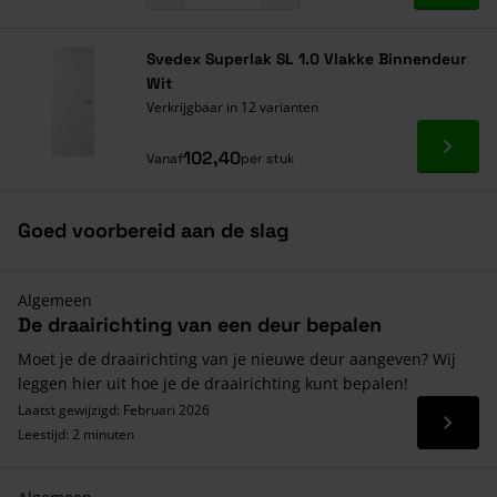
Svedex Superlak SL 1.0 Vlakke Binnendeur
Wit
Verkrijgbaar in 12 varianten
Ga naa
102,40
Vanaf
per stuk
Goed voorbereid aan de slag
Algemeen
De draairichting van een deur bepalen
Moet je de draairichting van je nieuwe deur aangeven? Wij
leggen hier uit hoe je de draairichting kunt bepalen!
Laatst gewijzigd: Februari 2026
Lees 
Leestijd: 2 minuten