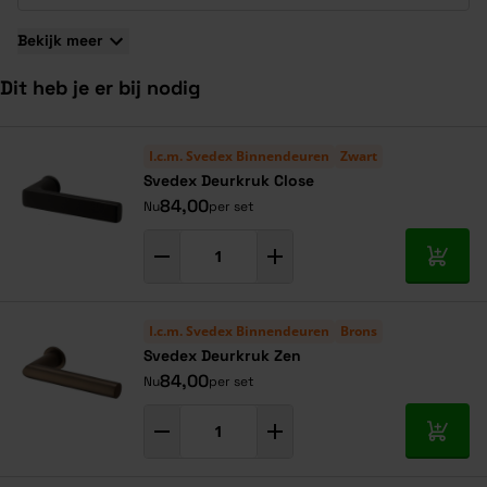
Bekijk meer
Dit heb je er bij nodig
Navigeren door de elementen van de carrousel is mogelijk met de ta
Druk om carrousel over te slaan
Druk op om naar carrouselnavigatie te gaan
I.c.m. Svedex Binnendeuren
Zwart
Svedex Deurkruk Close
84,00
Nu
per set
In mij
I.c.m. Svedex Binnendeuren
Brons
Svedex Deurkruk Zen
84,00
Nu
per set
In mij