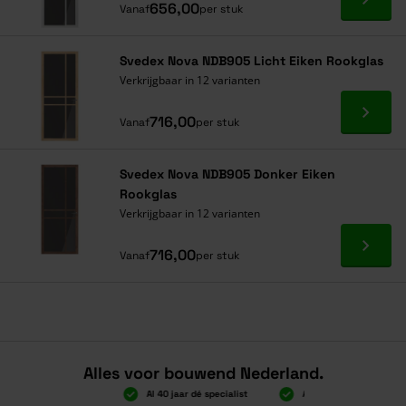
Ga naa
656,00
Vanaf
per stuk
Svedex Nova NDB905 Licht Eiken Rookglas
Verkrijgbaar in 12 varianten
Ga naa
716,00
Vanaf
per stuk
Svedex Nova NDB905 Donker Eiken
Rookglas
Verkrijgbaar in 12 varianten
Ga naa
716,00
Vanaf
per stuk
Alles voor bouwend Nederland.
 gratis verzending
Al 40 jaar dé specialist
Alles onder één dak