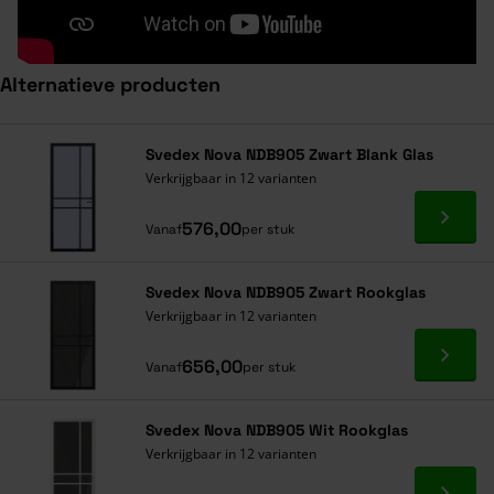
Alternatieve producten
Navigeren door de elementen van de carrousel is mogelijk met de ta
Druk om carrousel over te slaan
Druk op om naar carrouselnavigatie te gaan
Svedex Nova NDB905 Zwart Blank Glas
Verkrijgbaar in 12 varianten
Ga naa
576,00
Vanaf
per stuk
Svedex Nova NDB905 Zwart Rookglas
Verkrijgbaar in 12 varianten
Ga naa
656,00
Vanaf
per stuk
Svedex Nova NDB905 Wit Rookglas
Verkrijgbaar in 12 varianten