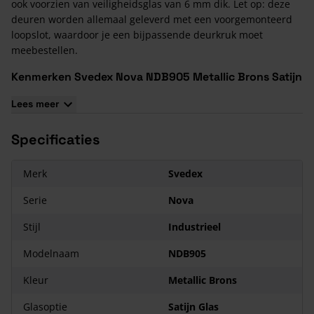
ook voorzien van veiligheidsglas van 6 mm dik. Let op: deze
deuren worden allemaal geleverd met een voorgemonteerd
loopslot, waardoor je een bijpassende deurkruk moet
meebestellen.
Kenmerken Svedex Nova NDB905 Metallic Brons Satijn
Glas
Lees meer
Standaard voorzien van veiligheidsglas van 6 mm dik.
Standaard geleverd met een voorgemonteerd loopslot.
Specificaties
Standaard voorzien van Svedex Superlak.
Beschikbaar in vijf kleuren en drie glassoorten.
Merk
Svedex
Serie
Nova
Stijl
Industrieel
Modelnaam
NDB905
Kleur
Metallic Brons
Glasoptie
Satijn Glas