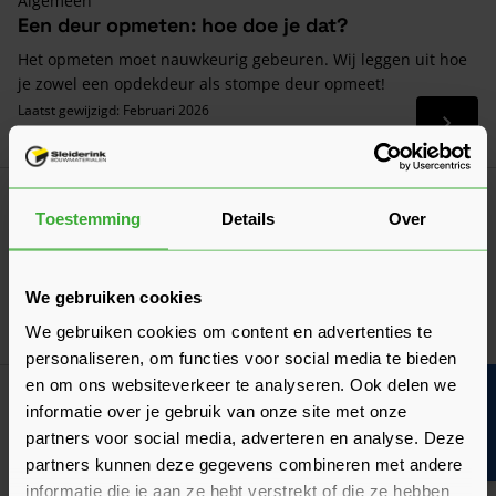
Algemeen
Een deur opmeten: hoe doe je dat?
Het opmeten moet nauwkeurig gebeuren. Wij leggen uit hoe
je zowel een opdekdeur als stompe deur opmeet!
Laatst gewijzigd: Februari 2026
Lees 
Leestijd: 2 minuten
Verwerkingsadvies
Toestemming
Details
Over
Deur afhangen
Met behulp van deze handleiding kun je zelf succesvol een
deur afhangen!
We gebruiken cookies
Laatst gewijzigd: April 2026
Lees 
We gebruiken cookies om content en advertenties te
Leestijd: 1 minuut
personaliseren, om functies voor social media te bieden
en om ons websiteverkeer te analyseren. Ook delen we
Bouwvakinfo
Verwerkingsadvies
informatie over je gebruik van onze site met onze
Verwerkingsadvies Deuren
partners voor social media, adverteren en analyse. Deze
Een overzicht met belangrijke aandachtspunten en tips bij de
partners kunnen deze gegevens combineren met andere
ontvangst én het verwerken van deuren!
informatie die je aan ze hebt verstrekt of die ze hebben