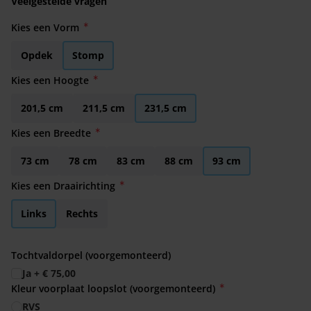
Veelgestelde vragen
Kies een Vorm
Opdek
Stomp
Kies een Hoogte
201,5 cm
211,5 cm
231,5 cm
Kies een Breedte
73 cm
78 cm
83 cm
88 cm
93 cm
Kies een Draairichting
Links
Rechts
Tochtvaldorpel (voorgemonteerd)
Ja
+
€ 75,00
Kleur voorplaat loopslot (voorgemonteerd)
RVS