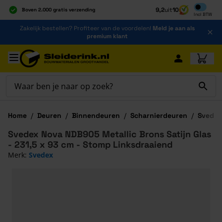
Inclusief b
9,2
uit
10
Boven 2.000 gratis verzending
Incl
BTW
Al 40 jaar dé specialist
Ga naar de inhoud
Zakelijk bestellen? Profiteer van de voordelen!
Meld je aan als
Alles onder één dak
premium klant
Ga naar hoofdinhoud
Home
/
Deuren
/
Binnendeuren
/
Scharnierdeuren
/
Svedex
Svedex Nova NDB905 Metallic Brons Satijn Glas
- 231,5 x 93 cm - Stomp Linksdraaiend
Merk:
Svedex