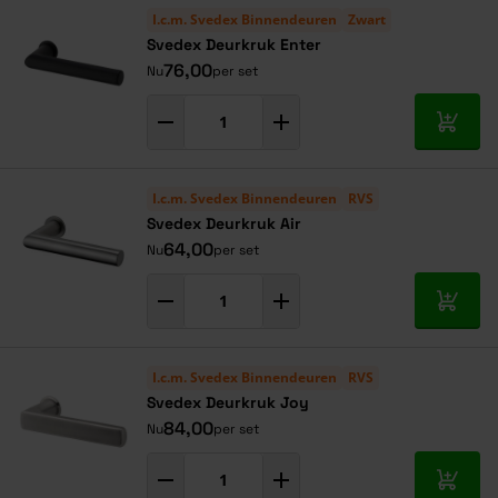
I.c.m. Svedex Binnendeuren
Zwart
Svedex Deurkruk Enter
76,00
Nu
per set
In mij
I.c.m. Svedex Binnendeuren
RVS
Svedex Deurkruk Air
64,00
Nu
per set
In mij
I.c.m. Svedex Binnendeuren
RVS
Svedex Deurkruk Joy
84,00
Nu
per set
In mij