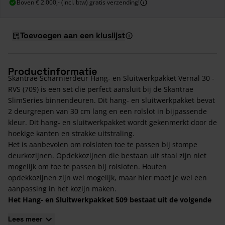
Boven € 2.000,- (incl. btw) gratis verzending!
Toevoegen aan een kluslijst
Productinformatie
Skantrae Scharnierdeur Hang- en Sluitwerkpakket Vernal 30 -
RVS (709) is een set die perfect aansluit bij de Skantrae
SlimSeries binnendeuren. Dit hang- en sluitwerkpakket bevat
2 deurgrepen van 30 cm lang en een rolslot in bijpassende
kleur. Dit hang- en sluitwerkpakket wordt gekenmerkt door de
hoekige kanten en strakke uitstraling.
Het is aanbevolen om rolsloten toe te passen bij stompe
deurkozijnen. Opdekkozijnen die bestaan uit staal zijn niet
mogelijk om toe te passen bij rolsloten. Houten
opdekkozijnen zijn wel mogelijk, maar hier moet je wel een
aanpassing in het kozijn maken.
Het Hang- en Sluitwerkpakket 509 bestaat uit de volgende
onderdelen:
Lees meer
Twee RVS deurgrepen Vernal 30;