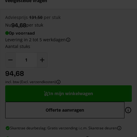
Veelgestelde vragen
Adviesprijs
131,50
per stuk
94,68
Nu
per stuk
Op voorraad
Levering in 2 tot 5 werkdagen
Aantal stuks
94,68
incl. btw (Excl. verzendkosten)
In mijn winkelwagen
Offerte aanvragen
Skantrae deurbeslag: Gratis verzending i.c.m. Skantrae deuren