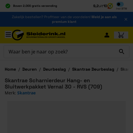
Inclusief b
9,2
uit
10
Boven 2.000 gratis verzending
Incl
BTW
Al 40 jaar dé specialist
Ga naar de inhoud
Zakelijk bestellen? Profiteer van de voordelen!
Meld je aan als
Alles onder één dak
premium klant
Ga naar hoofdinhoud
Home
/
Deuren
/
Deurbeslag
/
Skantrae Deurbeslag
/
Skant
Skantrae Scharnierdeur Hang- en
Sluitwerkpakket Vernal 30 - RVS (709)
Merk:
Skantrae