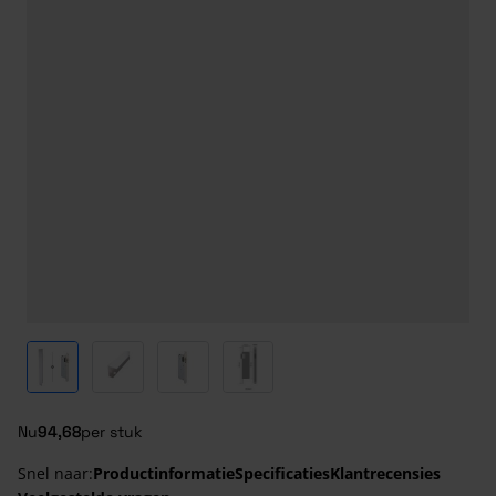
View larger image
View larger image
View larger image
View larger image
Nu
94,68
per stuk
Snel naar:
Productinformatie
Specificaties
Klantrecensies