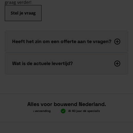
graag verder!
Stel je vraag
Heeft het zin om een offerte aan te vragen?
Wat is de actuele levertijd?
Alles voor bouwend Nederland.
Boven 2.000 gratis verzending
Al 40 jaar dé specialist
Alles onde
Boven 2.000 gratis verzending
Al 40 jaar dé specialist
Alles onde