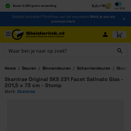
Inclusief b
9,2
uit
10
Boven 2.000 gratis verzending
Incl
BTW
Al 40 jaar dé specialist
Ga naar de inhoud
Zakelijk bestellen? Profiteer van de voordelen!
Meld je aan als
Alles onder één dak
premium klant
Ga naar hoofdinhoud
Home
/
Deuren
/
Binnendeuren
/
Scharnierdeuren
/
Skantra
Skantrae Original SKS 231 Facet Satinato Glas -
201,5 x 73 cm - Stomp
Merk:
Skantrae