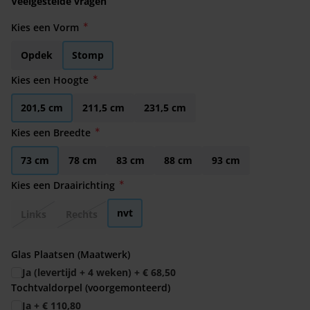
Veelgestelde vragen
Kies een Vorm
Opdek
Stomp
Kies een Hoogte
201,5 cm
211,5 cm
231,5 cm
Kies een Breedte
73 cm
78 cm
83 cm
88 cm
93 cm
Kies een Draairichting
nvt
Links
Rechts
Glas Plaatsen (Maatwerk)
Ja (levertijd + 4 weken)
+
€ 68,50
Tochtvaldorpel (voorgemonteerd)
Ja
+
€ 110,80