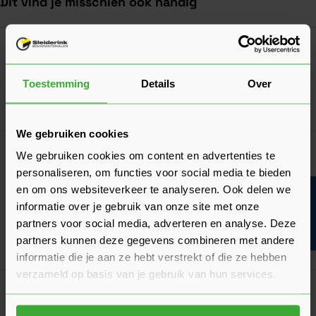
Dit vind je misschien ook handig
Navigeren door de elementen van de carrousel is mogelijk met de ta
Druk om carrousel over te slaan
Druk op om naar carrouselnavigatie te gaan
Skantrae Paumellescharnier 80x80 mm
Zwart
Verkrijgbaar in 2 varianten
Toestemming
Details
Over
Ga naa
12,88
Nu
per stuk
We gebruiken cookies
We gebruiken cookies om content en advertenties te
Deuren
Eenvoudig alle benodigdheden bestellen!
personaliseren, om functies voor social media te bieden
en om ons websiteverkeer te analyseren. Ook delen we
Bouwvakinfo
informatie over je gebruik van onze site met onze
partners voor social media, adverteren en analyse. Deze
partners kunnen deze gegevens combineren met andere
informatie die je aan ze hebt verstrekt of die ze hebben
verzameld op basis van je gebruik van hun services.
Goed voorbereid aan de slag