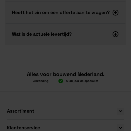
Heeft het zin om een offerte aan te vragen?
Wat is de actuele levertijd?
Alles voor bouwend Nederland.
Boven 2.000 gratis verzending
Al 40 jaar dé specialist
Alles onder
Boven 2.000 gratis verzending
Al 40 jaar dé specialist
Alles onder
Assortiment
Klantenservice