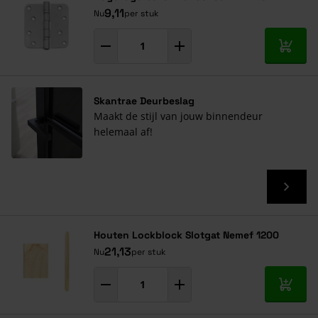
9,11
Nu
per stuk
In mij
Skantrae Deurbeslag
Maakt de stijl van jouw binnendeur
helemaal af!
Houten Lockblock Slotgat Nemef 1200
21,13
Nu
per stuk
In mij