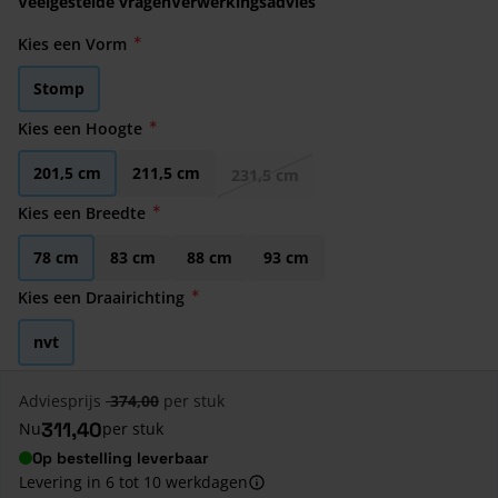
Veelgestelde vragen
Verwerkingsadvies
Kies een Vorm
Stomp
Kies een Hoogte
201,5 cm
211,5 cm
231,5 cm
Kies een Breedte
78 cm
83 cm
88 cm
93 cm
Kies een Draairichting
nvt
Adviesprijs
374,00
per stuk
311,40
Nu
per stuk
Op bestelling leverbaar
Levering in 6 tot 10 werkdagen