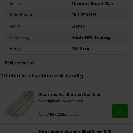
Afwijkende maat nodig van deze
Skantrae HPL deur
? Dat
Serie
Skantrae Board Vlak
kan! Kijk voor meer informatie onderaan de pagina bij de veel
gestelde vragen!
Modelnaam
SKH 250 HPL
Vorm
Stomp
Afwerking
Harde HPL Toplaag
Hoogte
201,5 cm
Bekijk meer
Dit vind je misschien ook handig
Navigeren door de elementen van de carrousel is mogelijk met de ta
Druk om carrousel over te slaan
Druk op om naar carrouselnavigatie te gaan
Skantrae Hardhouten Kozijnen
Verkrijgbaar in 4 varianten
Ga naa
107,20
Vanaf
per stuk
Kogellagerscharnier 89x89 mm RVS