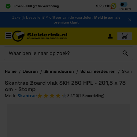
Inclusief b
9,2
uit
10
Boven 2.000 gratis verzending
Incl
BTW
Al 40 jaar dé specialist
Ga naar de inhoud
Zakelijk bestellen? Profiteer van de voordelen!
Meld je aan als
Alles onder één dak
premium klant
Ga naar hoofdinhoud
Home
/
Deuren
/
Binnendeuren
/
Scharnierdeuren
/
Skantr
Skantrae Board vlak SKH 250 HPL - 201,5 x 78
cm - Stomp
Merk:
Skantrae
8.5/10
(1 Beoordeling)