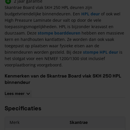
2 jaar garantie
Skantrae Board vlak SKH 250 HPL deuren zijn
budgetvriendelijke binnendeuren. Een
HPL deur
of ook wel
High Preasure Laminate deur valt op door de vele
toepassingsmogelijkheden. HPL is bijzonder krasvast en
duurzaam. Deze
stompe boarddeuren
hebben een massieve
kern en hardhouten kantlatten. Ze worden dan ook vaak
toegepast op plaatsen waar fysieke eisen aan de
binnendeuren worden gesteld. Bij deze
stompe HPL deur
is
het slotgat voor een NEMEF 1200/1300 slot inclusief
voorplaatboring voorgeboord.
Kenmerken van de Skantrae Board vlak SKH 250 HPL
binnendeur
Massieve spaanplaatkern en hardhouten kantlatten
Lees meer
Harde HPL Toplaag
Kleur K 1040 (alpino wit)
Specificaties
Kras- en vormvast
Slotgat en voorplaatboring Nemef 1200/1300 voorgeboord
Merk
Skantrae
2 jaar garantie