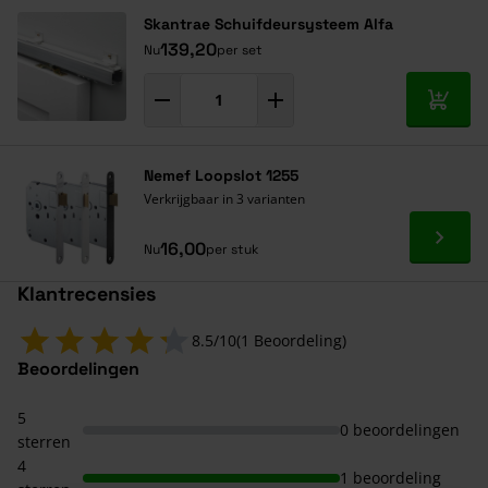
Skantrae Schuifdeursysteem Alfa
139,20
Nu
per set
In mij
Nemef Loopslot 1255
Verkrijgbaar in 3 varianten
Ga naa
16,00
Nu
per stuk
Klantrecensies
8.5/10
(1 Beoordeling)
Beoordelingen
5
0 beoordelingen
sterren
4
1 beoordeling