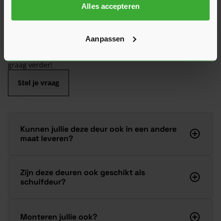
Alles accepteren
Veelgestelde vragen
Hier vind je antwoorden op de meest gestelde vragen over dit
product. We hebben de belangrijkste onderwerpen alvast
voor je op een rij gezet zodat je snel verder kunt.
Aanpassen
Kun je het antwoord op jouw vraag niet vinden? Neem dan
gerust contact op met een van onze experts we helpen je
graag verder!
Stel je vraag
Kunnen jullie deze deur ook in een andere
maat leveren?
Zijn deze deuren ook geschikt als
schuifdeur?
Monteren jullie ook?