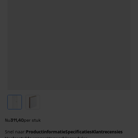
View larger image
View larger image
Nu
311,40
per stuk
Snel naar:
Productinformatie
Specificaties
Klantrecensies