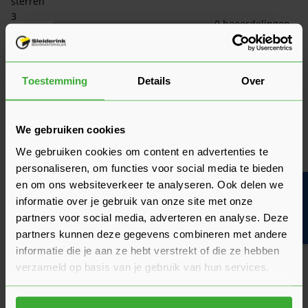
sterren
3
0 beoordelingen
sterren
2
0 beoordelingen
sterren
1 ster
0 beoordelingen
Toestemming
Details
Over
Beoordeling schrijven
We gebruiken cookies
We gebruiken cookies om content en advertenties te
personaliseren, om functies voor social media te bieden
en om ons websiteverkeer te analyseren. Ook delen we
Bouwvakinfo
informatie over je gebruik van onze site met onze
partners voor social media, adverteren en analyse. Deze
partners kunnen deze gegevens combineren met andere
8.5/10
Snelle en goede service
informatie die je aan ze hebt verstrekt of die ze hebben
Door
Walter
verzameld op basis van je gebruik van hun services.
Leuke ervaring. Snelle levering