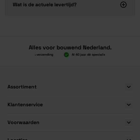
Wat is de actuele levertijd?
Alles voor bouwend Nederland.
Boven 2.000 gratis verzending
Al 40 jaar dé specialist
Alles onde
Boven 2.000 gratis verzending
Al 40 jaar dé specialist
Alles onde
Assortiment
Klantenservice
Voorwaarden