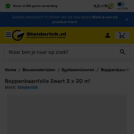
Inclusief b
9,2
uit
10
Boven 2.000 gratis verzending
Incl
BTW
Al 40 jaar dé specialist
Ga naar de inhoud
Zakelijk bestellen? Profiteer van de voordelen!
Meld je aan als
Alles onder één dak
premium klant
Ga naar hoofdinhoud
Home
/
Bouwmaterialen
/
Systeemvloeren
/
Noppenbaanfoli
Noppenbaanfolie Zwart 3 x 20 m¹
Merk:
Sleiderink