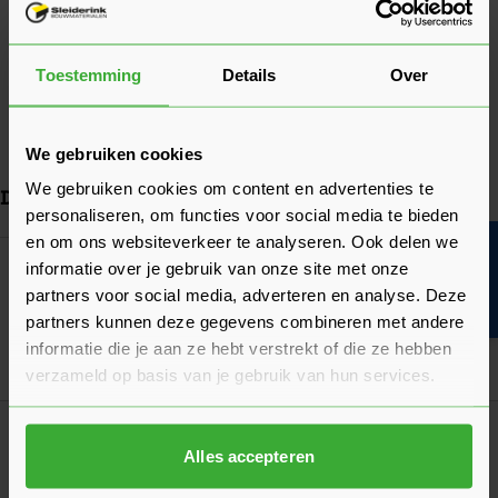
Drukweerstand: 190 kN/m2
grondplaat
Chemische eigenschappen: onschadelijk voor het drinkwater,
Lengte
20 meter
chemicaliënbestendig, onverrotbaar en wortelvast
Toestemming
Details
Over
Breedte
3 meter
Bekijk meer
We gebruiken cookies
We gebruiken cookies om content en advertenties te
Dit vind je misschien ook handig
personaliseren, om functies voor social media te bieden
en om ons websiteverkeer te analyseren. Ook delen we
Bouwvakinfo
Navigeren door de elementen van de carrousel is mogelijk met de ta
Druk om carrousel over te slaan
Druk op om naar carrouselnavigatie te gaan
Meest gekocht!
informatie over je gebruik van onze site met onze
Bouwstaalmat Onbehandeld - 2x3 Meter
partners voor social media, adverteren en analyse. Deze
Verkrijgbaar in 4 diktes
partners kunnen deze gegevens combineren met andere
informatie die je aan ze hebt verstrekt of die ze hebben
Ga naa
21,42
Vanaf
per stuk
verzameld op basis van je gebruik van hun services.
Bouwstaalmat Verzinkt
Verkrijgbaar in 3 varianten
Alles accepteren