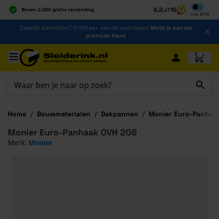
Inclusief b
9,2
uit
10
Boven 2.000 gratis verzending
Incl
BTW
Al 40 jaar dé specialist
Ga naar de inhoud
Zakelijk bestellen? Profiteer van de voordelen!
Meld je aan als
Alles onder één dak
premium klant
Ga naar hoofdinhoud
Home
/
Bouwmaterialen
/
Dakpannen
/
Monier Euro-Panhaak
Monier Euro-Panhaak OVH 206
Merk:
Monier