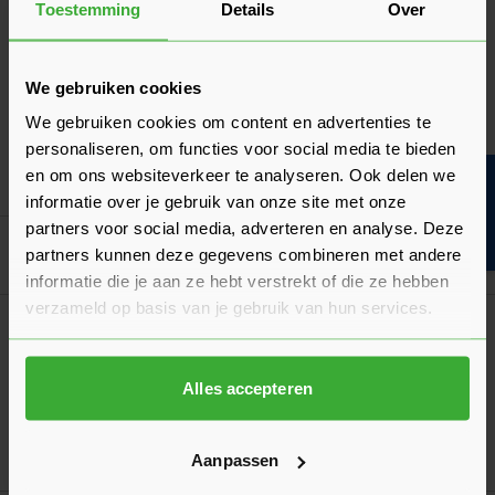
Toestemming
Details
Over
Folie
Gebruik onze foliewijzer: kies de juiste
folie voor jouw project!
We gebruiken cookies
We gebruiken cookies om content en advertenties te
personaliseren, om functies voor social media te bieden
en om ons websiteverkeer te analyseren. Ook delen we
Bouwvakinfo
informatie over je gebruik van onze site met onze
partners voor social media, adverteren en analyse. Deze
Goed voorbereid aan de slag
partners kunnen deze gegevens combineren met andere
informatie die je aan ze hebt verstrekt of die ze hebben
verzameld op basis van je gebruik van hun services.
Verwerkingsadvies
Dakpannen leggen op een hellend dak
Het leggen vereist enige kennis. Daarom helpen wij jou graag
Alles accepteren
met onze tips en adviezen!
Laatst gewijzigd: Mei 2026
Lees 
Leestijd: 7 minuten
Aanpassen