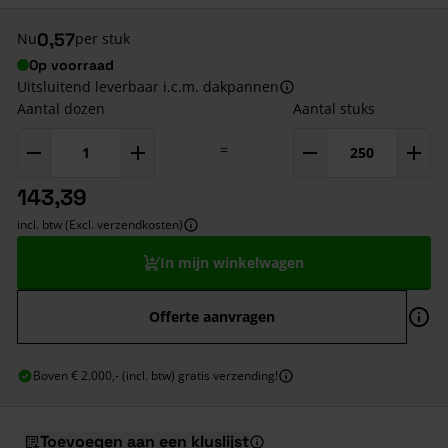
0,57
Nu
per stuk
Op voorraad
Uitsluitend leverbaar i.c.m. dakpannen
Aantal dozen
Aantal stuks
=
143,39
incl. btw (Excl. verzendkosten)
In mijn winkelwagen
Offerte aanvragen
Boven € 2.000,- (incl. btw) gratis verzending!
Toevoegen aan een kluslijst