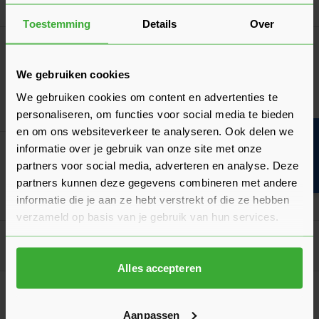
Ga naa
19,80
Vanaf
per stuk
Toestemming
Details
Over
Koramic Standard Mulden Gevelpan Rechts
(7090)
We gebruiken cookies
Verkrijgbaar in 2 kleuren
We gebruiken cookies om content en advertenties te
Ga naa
19,80
Vanaf
per stuk
personaliseren, om functies voor social media te bieden
en om ons websiteverkeer te analyseren. Ook delen we
Bouwvakinfo
informatie over je gebruik van onze site met onze
Airtec Plus Nokrol 330x6500 mm
partners voor social media, adverteren en analyse. Deze
Verkrijgbaar in 3 kleuren
partners kunnen deze gegevens combineren met andere
Ga naa
56,39
informatie die je aan ze hebt verstrekt of die ze hebben
Nu
per rol
verzameld op basis van je gebruik van hun services.
Goed voorbereid aan de slag
Alles accepteren
Verwerkingsadvies
Dakpannen leggen op een hellend dak
Aanpassen