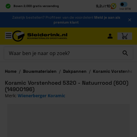
Inclusief b
9,2
uit
10
Boven 2.000 gratis verzending
Incl
BTW
Al 40 jaar dé specialist
Ga naar de inhoud
Zakelijk bestellen? Profiteer van de voordelen!
Meld je aan als
Alles onder één dak
premium klant
Ga naar hoofdinhoud
Home
/
Bouwmaterialen
/
Dakpannen
/
Koramic Vorstenhoe
Koramic Vorstenhoed 5320 - Natuurrood (600)
(14900196)
Merk:
Wienerberger Koramic