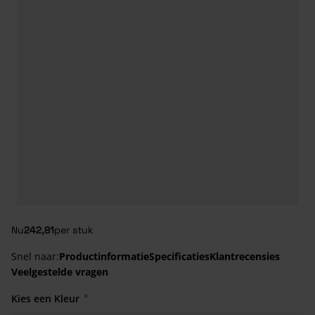
Nu
242,81
per stuk
Snel naar:
Productinformatie
Specificaties
Klantrecensies
Veelgestelde vragen
Kies een Kleur