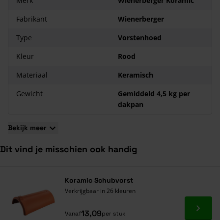
Merk
Wienerberger Koramic
Fabrikant
Wienerberger
Type
Vorstenhoed
Kleur
Rood
Materiaal
Keramisch
Gewicht
Gemiddeld 4,5 kg per
dakpan
Bekijk meer
Dit vind je misschien ook handig
Navigeren door de elementen van de carrousel is mogelijk met de ta
Druk om carrousel over te slaan
Druk op om naar carrouselnavigatie te gaan
Koramic Schubvorst
Verkrijgbaar in 26 kleuren
Ga naa
13,09
Vanaf
per stuk