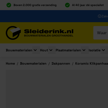
Boven 2.000 gratis verzending
Al 40 jaar dé specialist
Ga naar de inhoud
Zake
Ga naar hoofdinhoud
Bouwmaterialen
Hout
Plaatmaterialen
Isolatie
Toggle submenu for Bouwmaterialen
Toggle submenu for Hout
Toggle submenu 
Togg
Home
/
Bouwmaterialen
/
Dakpannen
/
Koramic Klikpanhaa