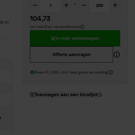
=
104,73
lt in
incl. btw (Excl. verzendkosten)
In mijn winkelwagen
Offerte aanvragen
Boven € 2.000,- (incl. btw) gratis verzending!
Toevoegen aan een kluslijst
o