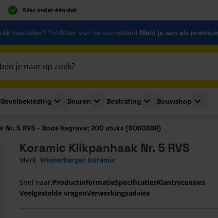
Alles onder één dak
lijk bestellen? Profiteer van de voordelen!
Meld je aan als premiu
Gevelbekleding
Deuren
Bestrating
Bouwshop
for Plaatmaterialen
le submenu for Isolatie
Toggle submenu for Gevelbekleding
Toggle submenu for Deuren
Toggle submenu for Be
Toggle 
k Nr. 5 RVS - Doos &agrave; 200 stuks (6060388)
Koramic Klikpanhaak Nr. 5 RVS
Merk:
Wienerberger Koramic
Snel naar:
Productinformatie
Specificaties
Klantrecensies
Veelgestelde vragen
Verwerkingsadvies