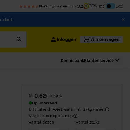
★★★★★
★★★★★
Inclusief bt
9,2
BTW:
Incl
Excl
Klanten geven ons een
m klant
Inloggen
Winkelwagen
Kennisbank
Klantenservice
strating
submenu for Bouwshop
Toggle 
0,52
Nu
per stuk
Op voorraad
Uitsluitend leverbaar i.c.m. dakpannen
Afhalen alleen op afspraak
Aantal dozen
Aantal stuks