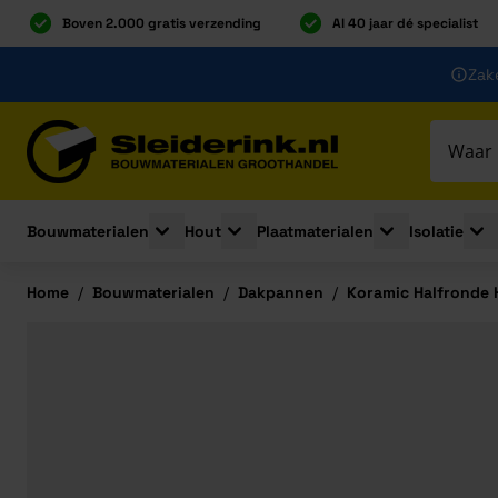
Boven 2.000 gratis verzending
Al 40 jaar dé specialist
Ga naar de inhoud
Zake
Ga naar hoofdinhoud
Bouwmaterialen
Hout
Plaatmaterialen
Isolatie
Toggle submenu for Bouwmaterialen
Toggle submenu for Hout
Toggle submenu 
Togg
Home
/
Bouwmaterialen
/
Dakpannen
/
Koramic Halfronde 