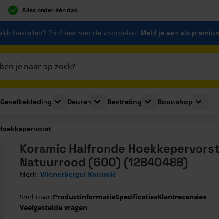
Alles onder één dak
lijk bestellen? Profiteer van de voordelen!
Meld je aan als premiu
Gevelbekleding
Deuren
Bestrating
Bouwshop
for Plaatmaterialen
le submenu for Isolatie
Toggle submenu for Gevelbekleding
Toggle submenu for Deuren
Toggle submenu for Be
Toggle 
Hoekkepervorst
Koramic Halfronde Hoekkepervorst
Natuurrood (600) (12840488)
Merk:
Wienerberger Koramic
Snel naar:
Productinformatie
Specificaties
Klantrecensies
Veelgestelde vragen