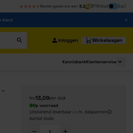
★★★★★
★★★★★
Inclusief bt
9,2
BTW:
Incl
Excl
Klanten geven ons een
m klant
Inloggen
Winkelwagen
Kennisbank
Klantenservice
strating
submenu for Bouwshop
Toggle 
 -
13,09
Nu
per stuk
Op voorraad
Uitsluitend leverbaar i.c.m. dakpannen
Aantal stuks