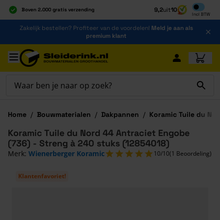
Inclusief b
9,2
uit
10
Boven 2.000 gratis verzending
Incl
BTW
Al 40 jaar dé specialist
Ga naar de inhoud
Zakelijk bestellen? Profiteer van de voordelen!
Meld je aan als
Alles onder één dak
premium klant
Ga naar hoofdinhoud
Home
/
Bouwmaterialen
/
Dakpannen
/
Koramic Tuile du No
Koramic Tuile du Nord 44 Antraciet Engobe
(736) - Streng à 240 stuks (12854018)
Merk:
Wienerberger Koramic
10/10
(1 Beoordeling)
Klantenfavoriet!