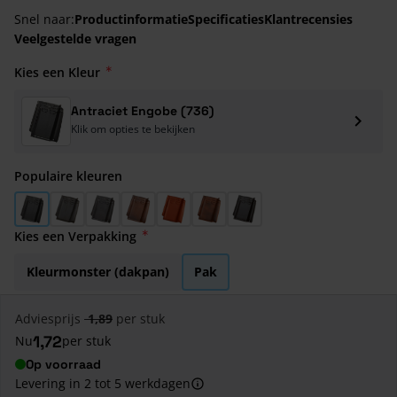
Snel naar:
Productinformatie
Specificaties
Klantrecensies
Veelgestelde vragen
Kies een Kleur
Antraciet Engobe (736)
Klik om opties te bekijken
Populaire kleuren
Antraciet Engobe (736)
Blauw Gesmoord (706)
Leikleur Mat Verglaasd (705)
Lustre Engobe (877)
Natuurrood (600)
Rustiek Engobe (872)
Zwart Verglaasd (738)
Kies een Verpakking
Kleurmonster (dakpan)
Pak
Adviesprijs
1,89
per stuk
1,72
Nu
per stuk
Op voorraad
Levering in 2 tot 5 werkdagen