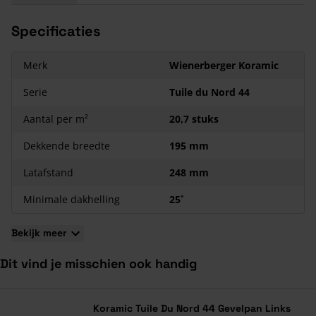
bijbehorende hulpstukken.
Specificaties
Kenmerken Koramic Tuile du Nord 44
Is een goedsluitende vlakke dakpan.
Merk
Wienerberger Koramic
Het rechte gedeelte van deze dakpan is voorzien van een
Serie
Tuile du Nord 44
ronde wel.
Daken gedekt met Tuile du Nord dakpannen hebben een
Aantal per m²
20,7 stuks
tijdloze, evenwichtige en rustige uitstraling.
Koramic Tuile du Nord 44 is een serie met 11 verschillende
Dekkende breedte
195 mm
kleuren en diverse onmisbare hulpstukken.
Latafstand
248 mm
Minimale dakhelling
25˚
Bekijk meer
Dit vind je misschien ook handig
Navigeren door de elementen van de carrousel is mogelijk met de ta
Druk om carrousel over te slaan
Druk op om naar carrouselnavigatie te gaan
Koramic Tuile Du Nord 44 Gevelpan Links