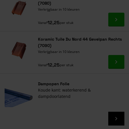
(7080)
Verkrijgbaar in 10 kleuren
Ga naa
12,25
Vanaf
per stuk
Koramic Tuile Du Nord 44 Gevelpan Rechts
(7090)
Verkrijgbaar in 10 kleuren
Ga naa
12,25
Vanaf
per stuk
Dampopen Folie
Koude kant: waterkerend &
dampdoorlatend