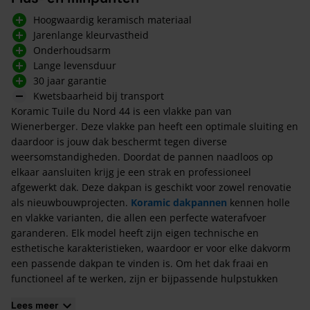
Hoogwaardig keramisch materiaal
Jarenlange kleurvastheid
Onderhoudsarm
Lange levensduur
30 jaar garantie
Kwetsbaarheid bij transport
Koramic Tuile du Nord 44 is een vlakke pan van
Wienerberger. Deze vlakke pan heeft een optimale sluiting en
daardoor is jouw dak beschermt tegen diverse
weersomstandigheden. Doordat de pannen naadloos op
elkaar aansluiten krijg je een strak en professioneel
afgewerkt dak. Deze dakpan is geschikt voor zowel renovatie
als nieuwbouwprojecten.
Koramic dakpannen
kennen holle
en vlakke varianten, die allen een perfecte waterafvoer
garanderen. Elk model heeft zijn eigen technische en
esthetische karakteristieken, waardoor er voor elke dakvorm
een passende dakpan te vinden is. Om het dak fraai en
functioneel af te werken, zijn er bijpassende hulpstukken
voor de Tuile de Nord dakpannen.
Lees meer
Wil je alles in één keer regelen voor jouw dak? Bekijk de