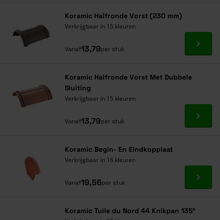
Koramic Halfronde Vorst (230 mm)
Verkrijgbaar in 15 kleuren
Ga naa
13,79
Vanaf
per stuk
Koramic Halfronde Vorst Met Dubbele
Sluiting
Verkrijgbaar in 15 kleuren
Ga naa
13,79
Vanaf
per stuk
Koramic Begin- En Eindkopplaat
Verkrijgbaar in 16 kleuren
Ga naa
19,56
Vanaf
per stuk
Koramic Tuile du Nord 44 Knikpan 135°