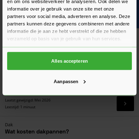
en om ons websiteverkeer te analyseren. Ook delen we
Bouwvakinfo
Algemeen
informatie over je gebruik van onze site met onze
Hoeveel dakpannen per m2 heb je nodig voor
partners voor social media, adverteren en analyse. Deze
een hellend dak?
partners kunnen deze gegevens combineren met andere
Hier vind je een handig overzicht van het aantal dakpannen
informatie die je aan ze hebt verstrekt of die ze hebben
per m² en hoe je dit zelf kunt berekenen!
verzameld op basis van je gebruik van hun services.
Laatst gewijzigd: Juni 2026
Lees 
Leestijd: 1 minuut
Alles accepteren
Algemeen
Wanneer en waarom dakpannen vervangen?
Aanpassen
Voorkom lekkages en energiekosten: lees nu wanneer je
dakpannen moet vervangen!
Laatst gewijzigd: Mei 2026
Lees 
Leestijd: 1 minuut
Dak
Wat kosten dakpannen?