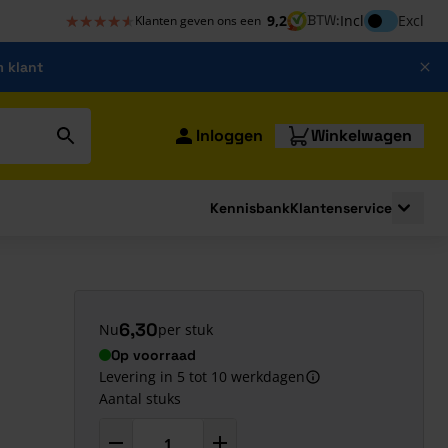
★★★★★
★★★★★
Inclusief bt
9,2
BTW:
Incl
Excl
Klanten geven ons een
m klant
Inloggen
Winkelwagen
Kennisbank
Klantenservice
strating
submenu for Bouwshop
Toggle 
6,30
Nu
per stuk
Op voorraad
Levering in 5 tot 10 werkdagen
Aantal stuks