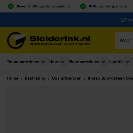
Boven 2.000 gratis verzending
Al 40 jaar dé specialist
Ga naar de inhoud
Zake
Ga naar hoofdinhoud
Bouwmaterialen
Hout
Plaatmaterialen
Isolatie
Toggle submenu for Bouwmaterialen
Toggle submenu for Hout
Toggle submenu 
Togg
Home
/
Bestrating
/
Opsluitbanden
/
Inviso Boordsteen 6x