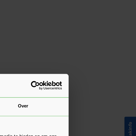
Over
 media te bieden en om ons