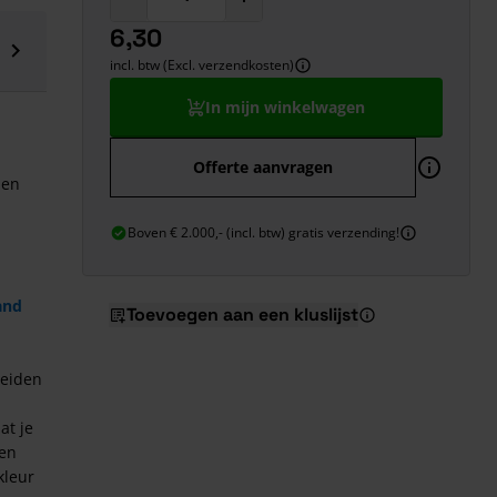
6,30
incl. btw (Excl. verzendkosten)
In mijn winkelwagen
Offerte aanvragen
den
Boven € 2.000,- (incl. btw) gratis verzending!
and
Toevoegen aan een kluslijst
heiden
at je
en
kleur