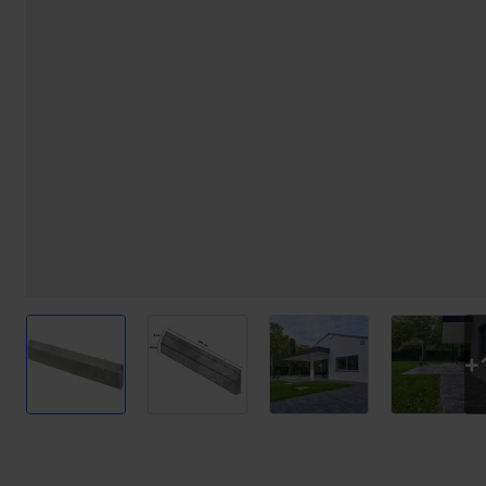
View larger image
View larger image
View larger image
View l
+