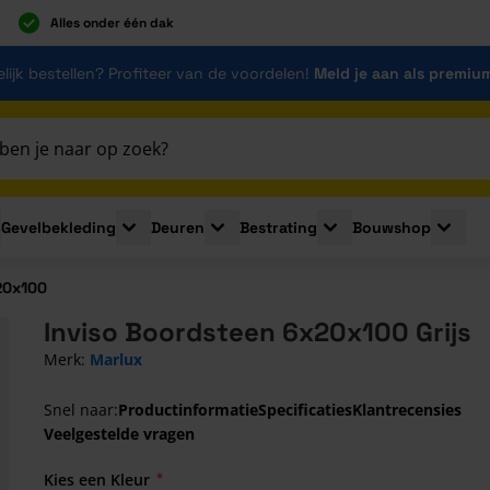
Alles onder één dak
lijk bestellen? Profiteer van de voordelen!
Meld je aan als premiu
Gevelbekleding
Deuren
Bestrating
Bouwshop
for Plaatmaterialen
le submenu for Isolatie
Toggle submenu for Gevelbekleding
Toggle submenu for Deuren
Toggle submenu for Be
Toggle 
20x100
Inviso Boordsteen 6x20x100 Grijs
Merk:
Marlux
Snel naar:
Productinformatie
Specificaties
Klantrecensies
Veelgestelde vragen
Kies een Kleur