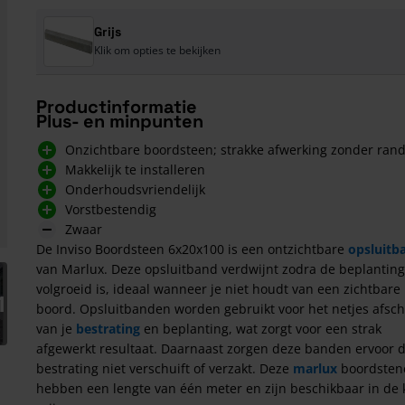
Grijs
Klik om opties te bekijken
Productinformatie
Plus- en minpunten
Onzichtbare boordsteen; strakke afwerking zonder ran
Makkelijk te installeren
Onderhoudsvriendelijk
Vorstbestendig
Zwaar
De Inviso Boordsteen 6x20x100 is een ontzichtbare
opsluitb
van Marlux. Deze opsluitband verdwijnt zodra de beplanting
arger image
volgroeid is, ideaal wanneer je niet houdt van een zichtbare
1
boord. Opsluitbanden worden gebruikt voor het netjes afsc
van je
bestrating
en beplanting, wat zorgt voor een strak
afgewerkt resultaat. Daarnaast zorgen deze banden ervoor d
bestrating niet verschuift of verzakt. Deze
marlux
boordsten
hebben een lengte van één meter en zijn beschikbaar in de 