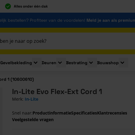
Alles onder één dak
lijk bestellen? Profiteer van de voordelen!
Meld je aan als premiu
Gevelbekleding
Deuren
Bestrating
Bouwshop
for Plaatmaterialen
le submenu for Isolatie
Toggle submenu for Gevelbekleding
Toggle submenu for Deuren
Toggle submenu for Be
Toggle 
Cord 1 (10600610)
In-Lite Evo Flex-Ext Cord 1
Merk:
In-Lite
Snel naar:
Productinformatie
Specificaties
Klantrecensies
Veelgestelde vragen