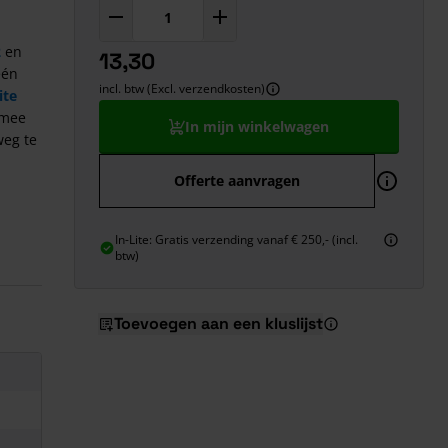
2
en
13,30
één
incl. btw (Excl. verzendkosten)
ite
 mee
In mijn winkelwagen
weg te
Offerte aanvragen
In-Lite: Gratis verzending vanaf € 250,- (incl.
btw)
Toevoegen aan een kluslijst