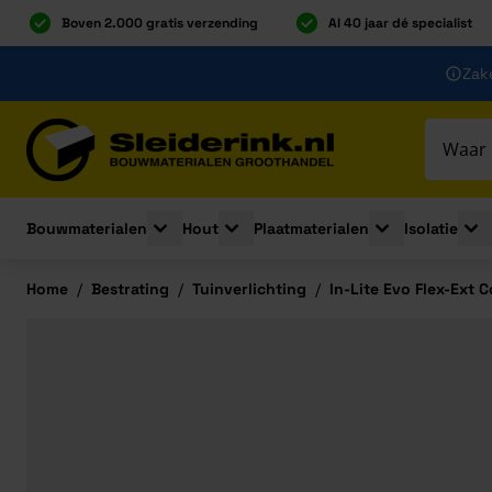
Boven 2.000 gratis verzending
Al 40 jaar dé specialist
Ga naar de inhoud
Zake
Ga naar hoofdinhoud
Bouwmaterialen
Hout
Plaatmaterialen
Isolatie
Toggle submenu for Bouwmaterialen
Toggle submenu for Hout
Toggle submenu 
Togg
Home
/
Bestrating
/
Tuinverlichting
/
In-Lite Evo Flex-Ext 