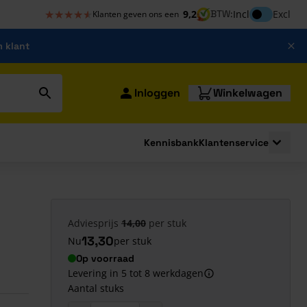
★★★★★
★★★★★
Inclusief bt
9,2
BTW:
Incl
Excl
Klanten geven ons een
m klant
Inloggen
Winkelwagen
Kennisbank
Klantenservice
strating
submenu for Bouwshop
Toggle 
Adviesprijs
14,00
per stuk
13,30
Nu
per stuk
Op voorraad
Levering in 5 tot 8 werkdagen
Aantal stuks