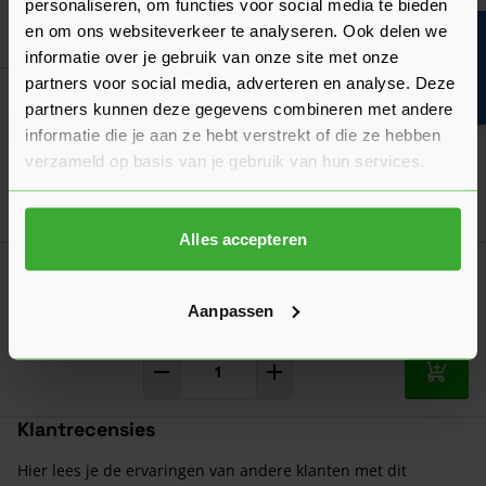
personaliseren, om functies voor social media te bieden
en om ons websiteverkeer te analyseren. Ook delen we
In mij
Bouwvakinfo
informatie over je gebruik van onze site met onze
partners voor social media, adverteren en analyse. Deze
Korting? Vraag offerte aan!
partners kunnen deze gegevens combineren met andere
In-Lite Disc Pendant 12V (10202650)
informatie die je aan ze hebt verstrekt of die ze hebben
169,10
Nu
per stuk
verzameld op basis van je gebruik van hun services.
In mij
Alles accepteren
Korting? Vraag offerte aan!
In-Lite Disc Wall 100-230V (99090010)
Aanpassen
178,60
Nu
per stuk
In mij
Klantrecensies
Hier lees je de ervaringen van andere klanten met dit