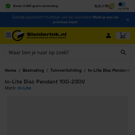
Inclusief b
9,2
uit
10
Boven 2.000 gratis verzending
Incl
BTW
Al 40 jaar dé specialist
Ga naar de inhoud
Zakelijk bestellen? Profiteer van de voordelen!
Meld je aan als
Alles onder één dak
premium klant
Ga naar hoofdinhoud
Home
/
Bestrating
/
Tuinverlichting
/
In-Lite Disc Pendant 
In-Lite Disc Pendant 100-230V
Merk:
In-Lite