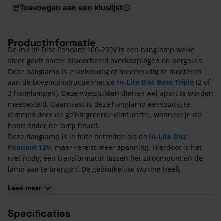
Toevoegen aan een kluslijst
Productinformatie
De In-Lite Disc Pendant 100-230V is een hanglamp welke
sfeer geeft onder bijvoorbeeld overkappingen en pergola's.
Deze hanglamp is enkelvoudig of meervoudig te monteren
aan de bovenconstructie met de
In-Lite Disc Base Triple
(2 of
3 hanglampen). Deze voetstukken dienen wel apart te worden
meebesteld. Daarnaast is deze hanglamp eenvoudig te
dimmen door de geïntegreerde dimfunctie, wanneer je de
hand onder de lamp houdt.
Deze hanglamp is in feite hetzelfde als de
In-Lite Disc
Pendant 12V
, maar vereist meer spanning. Hierdoor is het
niet nodig een transformator tussen het stroompunt en de
lamp aan te brengen. De gebruikelijke woning heeft
stroompunten met 220/230V waar deze hanglamp dus
Lees meer
regelrecht op aan te sluiten is. Het nadeel hiervan is alleen
dat deze lampen korter meegaan en dus minder duurzaam
Specificaties
zijn dan de 12V lampen.