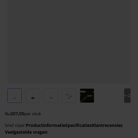
View larger image
View larger image
View larger image
View larger image
View larger image
+
-2
Nu
227,05
per stuk
Snel naar:
Productinformatie
Specificaties
Klantrecensies
Veelgestelde vragen