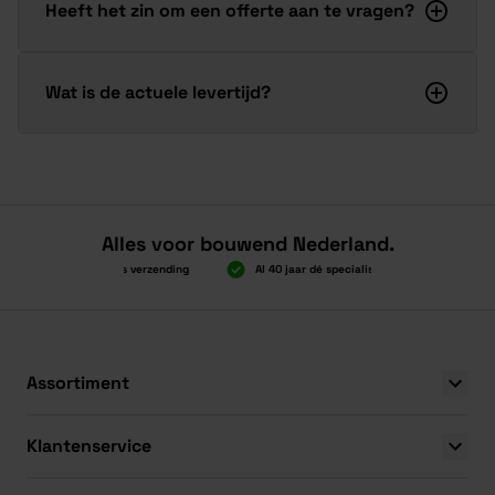
Heeft het zin om een offerte aan te vragen?
Wat is de actuele levertijd?
Alles voor bouwend Nederland.
Boven 2.000 gratis verzending
Al 40 jaar dé specialist
Alles onde
Boven 2.000 gratis verzending
Al 40 jaar dé specialist
Alles onde
Assortiment
Klantenservice