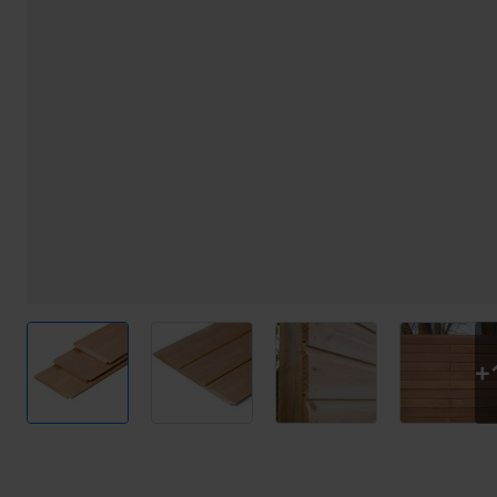
View larger image
View larger image
View larger image
View l
+