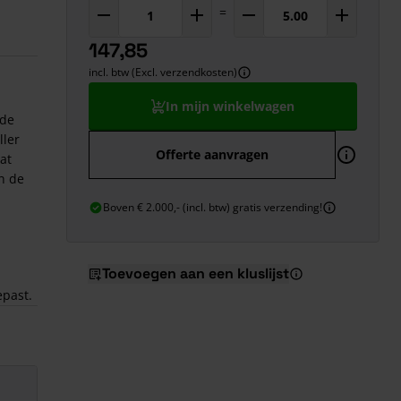
=
147,85
incl. btw (Excl. verzendkosten)
In mijn winkelwagen
jde
ller
Offerte aanvragen
at
n de
Boven € 2.000,- (incl. btw) gratis verzending!
Toevoegen aan een kluslijst
epast.