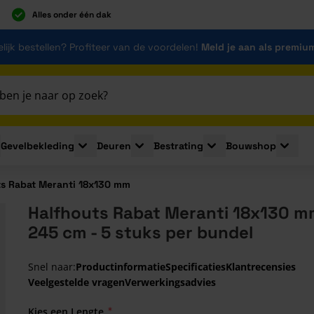
Alles onder één dak
lijk bestellen? Profiteer van de voordelen!
Meld je aan als premiu
Gevelbekleding
Deuren
Bestrating
Bouwshop
for Plaatmaterialen
le submenu for Isolatie
Toggle submenu for Gevelbekleding
Toggle submenu for Deuren
Toggle submenu for Be
Toggle 
ts Rabat Meranti 18x130 mm
Halfhouts Rabat Meranti 18x130 m
245 cm - 5 stuks per bundel
Snel naar:
Productinformatie
Specificaties
Klantrecensies
Veelgestelde vragen
Verwerkingsadvies
Kies een Lengte