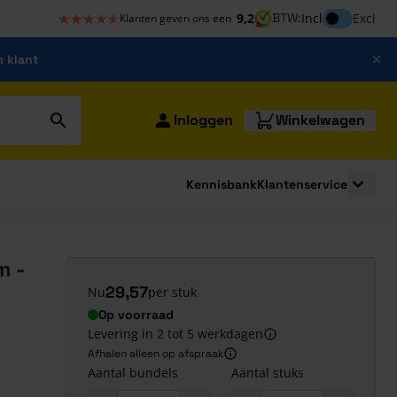
★★★★★
★★★★★
Inclusief bt
9,2
BTW:
Incl
Excl
Klanten geven ons een
m klant
Inloggen
Winkelwagen
Kennisbank
Klantenservice
strating
submenu for Bouwshop
Toggle 
m -
29,57
Nu
per stuk
Op voorraad
Levering in 2 tot 5 werkdagen
Afhalen alleen op afspraak
Aantal bundels
Aantal stuks