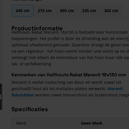
245 cm
275 cm
305 cm
335 cm
365 cm
Productinformatie
Halfhouts Rabat Meranti 18x130 is bedoeld voor horizontale
toepassingen. Het profiel is door de afronding aan de voorzi
optimaal afwaterend gemaakt. Daardoor droogt de gevel sne
na een regenbui - het hout neemt minder snel vocht op en d
verlengt niet alleen de levensduur van het hout maar óók va
lak- of verfafwerking.
Kenmerken van Halfhouts Rabat Meranti 18x130 mm
Meranti is veelal roodachtig van kleur en wordt zowel tot
arger image
geschaafd hout als tot multiplex platen verwerkt.
Meranti
1
Rabatdelen
worden zowel binnenshuis als buitenshuis toeg
Specificaties
Merk
Geen Merk