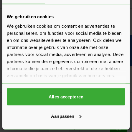
Navigeren door de elementen van de carrousel is mogelijk met de ta
Druk om carrousel over te slaan
Druk op om naar carrouselnavigatie te gaan
GB Stormanker Verzinkt
We gebruiken cookies
Verkrijgbaar in 4 afmetingen
We gebruiken cookies om content en advertenties te
personaliseren, om functies voor social media te bieden
Ga naa
4,12
Vanaf
per stuk
en om ons websiteverkeer te analyseren. Ook delen we
Bouwvakinfo
informatie over je gebruik van onze site met onze
Sluitring Verzinkt M12 DIN125A - Doos à 50
partners voor social media, adverteren en analyse. Deze
stuks
partners kunnen deze gegevens combineren met andere
5,71
Nu
per doos
informatie die je aan ze hebt verstrekt of die ze hebben
verzameld op basis van je gebruik van hun services.
In mij
Alles accepteren
Fischer Zeskantmoer Verzinkt M12 DIN934-8
- Doos à 25 stuks
4,84
Nu
per doos
Aanpassen
In mij