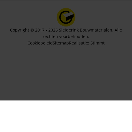
Copyright © 2017 - 2026 Sleiderink Bouwmaterialen. Alle
rechten voorbehouden.
Cookiebeleid
Sitemap
Realisatie:
Stimmt
Aantal stuks
5,32
In winkelwagen