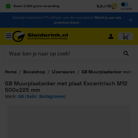
Inclusief b
9,2
uit
10
Boven 2.000 gratis verzending
Incl
BTW
Al 40 jaar dé specialist
Ga naar de inhoud
Zakelijk bestellen? Profiteer van de voordelen!
Meld je aan als
Alles onder één dak
premium klant
Ga naar hoofdinhoud
Home
/
Bouwshop
/
IJzerwaren
/
GB Muurplaatanker met pla
GB Muurplaatanker met plaat Excentrisch M12
500x225 mm
Merk:
GB (Gebr. Bodegraven)