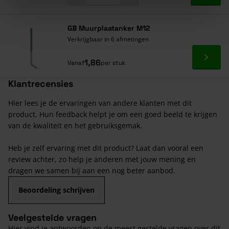
GB Muurplaatanker M12
Verkrijgbaar in 6 afmetingen
Ga naa
1,86
Vanaf
per stuk
Klantrecensies
Hier lees je de ervaringen van andere klanten met dit
product. Hun feedback helpt je om een goed beeld te krijgen
van de kwaliteit en het gebruiksgemak.
Heb je zelf ervaring met dit product? Laat dan vooral een
review achter, zo help je anderen met jouw mening en
dragen we samen bij aan een nog beter aanbod.
Beoordeling schrijven
Veelgestelde vragen
Hier vind je antwoorden op de meest gestelde vragen over dit