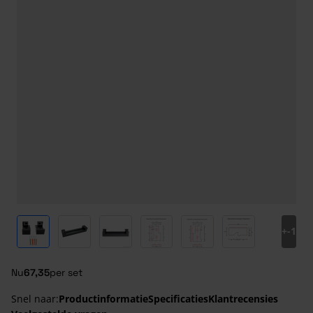
View larger image
View larger image
View larger image
View larger image
View larger image
View larger ima
+
-1
Nu
67,35
per set
Snel naar:
Productinformatie
Specificaties
Klantrecensies