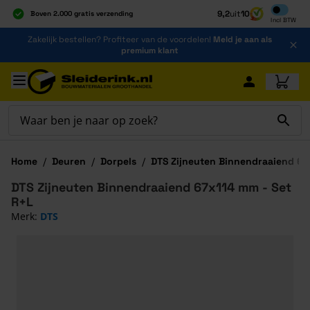
Inclusief b
9,2
uit
10
Boven 2.000 gratis verzending
Incl
BTW
Al 40 jaar dé specialist
Ga naar de inhoud
Zakelijk bestellen? Profiteer van de voordelen!
Meld je aan als
Alles onder één dak
premium klant
Ga naar hoofdinhoud
Home
/
Deuren
/
Dorpels
/
DTS Zijneuten Binnendraaiend 67
DTS Zijneuten Binnendraaiend 67x114 mm - Set
R+L
Merk:
DTS