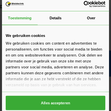
Dit vind je misschien ook handig
Navigeren door de elementen van de carrousel is mogelijk met de ta
Druk om carrousel over te slaan
Druk op om naar carrouselnavigatie te gaan
Toestemming
Details
Over
DTS opvul stift
25,98
Nu
per stuk
We gebruiken cookies
In mij
We gebruiken cookies om content en advertenties te
personaliseren, om functies voor social media te bieden
en om ons websiteverkeer te analyseren. Ook delen we
Bouwvakinfo
DTS Dorpel Binnendraaiend 67x114 mm
informatie over je gebruik van onze site met onze
Verkrijgbaar in 4 lengtes
partners voor social media, adverteren en analyse. Deze
Ga naa
partners kunnen deze gegevens combineren met andere
124,17
Vanaf
per stuk
informatie die je aan ze hebt verstrekt of die ze hebben
verzameld op basis van je gebruik van hun services.
DTS Tussenneut Binnendraaiend 90x114 mm
(6720900102)
34,56
Nu
per stuk
Alles accepteren