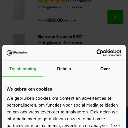
(1 Beoordeling)
Verkrijgbaar in 17 varianten
Ga naa
360,00
Vanaf
per stuk
Skantrae Essence E017
Verkrijgbaar in 15 varianten
Ga naa
312,00
Vanaf
per stuk
Toestemming
Details
Over
Skantrae Prestige SKS 2243
(1 Beoordeling)
Verkrijgbaar in 15 varianten
We gebruiken cookies
Ga naa
438,00
We gebruiken cookies om content en advertenties te
Vanaf
per stuk
personaliseren, om functies voor social media te bieden
en om ons websiteverkeer te analyseren. Ook delen we
Bouwvakinfo
Skantrae Prestige SKS 2227
informatie over je gebruik van onze site met onze
Verkrijgbaar in 15 varianten
partners voor social media, adverteren en analyse. Deze