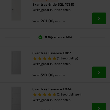
Skantrae Glide SGL 15310
Verkrijgbaar in 14 varianten
Ga naa
221,00
Vanaf
per stuk
Al 40 jaar dé specialist
Skantrae Essence E027
(1 Beoordeling)
Verkrijgbaar in 15 varianten
Ga naa
319,00
Vanaf
per stuk
Skantrae Essence E034
(2 Beoordelingen)
Verkrijgbaar in 15 varianten