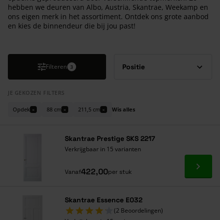
hebben we deuren van Albo, Austria, Skantrae, Weekamp en
ons eigen merk in het assortiment. Ontdek ons grote aanbod
en kies de binnendeur die bij jou past!
Druk om carrousel over te slaan
Filteren
3
JE GEKOZEN FILTERS
Opdek
88 cm
211,5 cm
Wis alles
×
×
×
Skantrae Prestige SKS 2217
Verkrijgbaar in 15 varianten
Ga naa
422,00
Vanaf
per stuk
Skantrae Essence E032
(2 Beoordelingen)