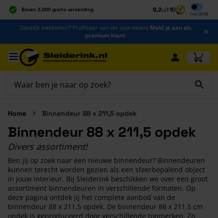
Inclusief b
9,2
uit
10
Boven 2.000 gratis verzending
Incl
BTW
Al 40 jaar dé specialist
Ga naar de inhoud
Zakelijk bestellen? Profiteer van de voordelen!
Meld je aan als
Alles onder één dak
premium klant
Ga naar hoofdinhoud
Home
Binnendeur 88 x 211,5 opdek
Binnendeur 88 x 211,5 opdek
Divers assortiment!
Ben jij op zoek naar een nieuwe binnendeur? Binnendeuren
kunnen terecht worden gezien als een sfeerbepalend object
in jouw interieur. Bij Sleiderink beschikken we over een groot
assortiment binnendeuren in verschillende formaten. Op
deze pagina ontdek jij het complete aanbod van de
binnendeur 88 x 211,5 opdek. De binnendeur 88 x 211,5 cm
opdek is geproduceerd door verschillende topmerken. Zo