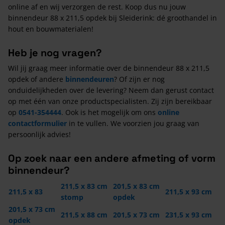
online af en wij verzorgen de rest. Koop dus nu jouw
binnendeur 88 x 211,5 opdek bij Sleiderink: dé groothandel in
hout en bouwmaterialen!
Heb je nog vragen?
Wil jij graag meer informatie over de binnendeur 88 x 211,5
opdek of andere
binnendeuren
? Of zijn er nog
onduidelijkheden over de levering? Neem dan gerust contact
op met één van onze productspecialisten. Zij zijn bereikbaar
op
0541-354444
. Ook is het mogelijk om ons
online
contactformulier
in te vullen. We voorzien jou graag van
persoonlijk advies!
Op zoek naar een andere afmeting of vorm
binnendeur?
211,5 x 83 cm
201,5 x 83 cm
211,5 x 83
211,5 x 93 cm
stomp
opdek
201,5 x 73 cm
211,5 x 88 cm
201,5 x 73 cm
231,5 x 93 cm
opdek