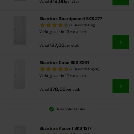
Ga naa
319,00
Vanaf
per stuk
Skantrae Boardpaneel SKB 277
(1 Beoordeling)
Verkrijgbaar in 15 varianten
Ga naa
127,00
Vanaf
per stuk
Skantrae Cube SKS 3261
(2 Beoordelingen)
Verkrijgbaar in 17 varianten
Ga naa
378,00
Vanaf
per stuk
Alles onder één dak
Skantrae Accent SKS 1217