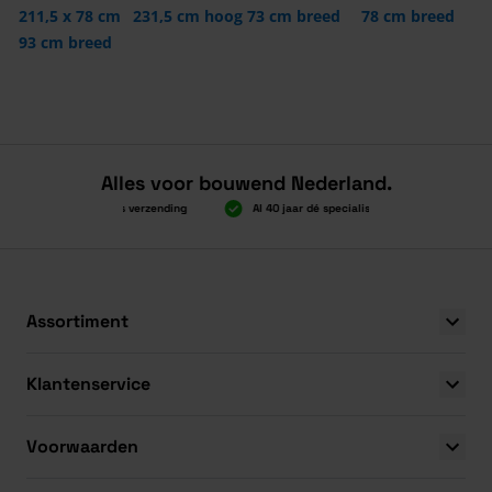
211,5 x 78 cm
231,5 cm hoog
73 cm breed
78 cm breed
93 cm breed
Alles voor bouwend Nederland.
Boven 2.000 gratis verzending
Al 40 jaar dé specialist
Alles onde
Boven 2.000 gratis verzending
Al 40 jaar dé specialist
Alles onde
Assortiment
Klantenservice
Voorwaarden