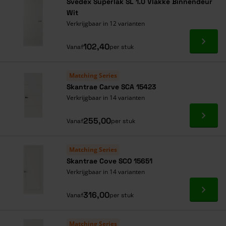
Svedex Superlak SL 1.0 Vlakke Binnendeur
Wit
Verkrijgbaar in 12 varianten
Ga naa
102,40
Vanaf
per stuk
Matching Series
Skantrae Carve SCA 15423
Verkrijgbaar in 14 varianten
Ga naa
255,00
Vanaf
per stuk
Matching Series
Skantrae Cove SCO 15651
Verkrijgbaar in 14 varianten
Ga naa
316,00
Vanaf
per stuk
Matching Series