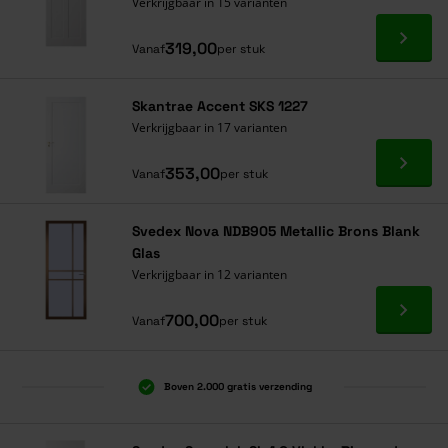
Verkrijgbaar in 15 varianten
Ga naa
319,00
Vanaf
per stuk
Skantrae Accent SKS 1227
Verkrijgbaar in 17 varianten
Ga naa
353,00
Vanaf
per stuk
Svedex Nova NDB905 Metallic Brons Blank
Glas
Verkrijgbaar in 12 varianten
Ga naa
700,00
Vanaf
per stuk
Boven 2.000 gratis verzending
Al 40 jaar dé specialist
Alles onder één dak