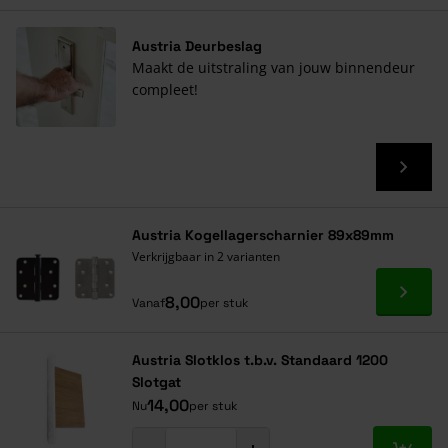
Austria Deurbeslag
Maakt de uitstraling van jouw binnendeur
compleet!
Austria Kogellagerscharnier 89x89mm
Verkrijgbaar in 2 varianten
Ga naa
8,00
Vanaf
per stuk
Austria Slotklos t.b.v. Standaard 1200
Slotgat
14,00
Nu
per stuk