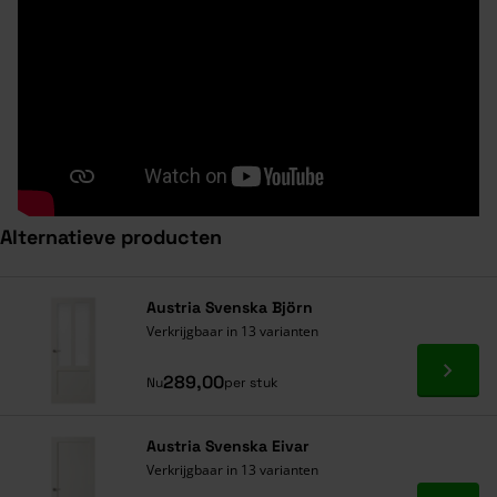
Alternatieve producten
Navigeren door de elementen van de carrousel is mogelijk met de ta
Druk om carrousel over te slaan
Druk op om naar carrouselnavigatie te gaan
Austria Svenska Björn
Verkrijgbaar in 13 varianten
Ga naa
289,00
Nu
per stuk
Austria Svenska Eivar
Verkrijgbaar in 13 varianten