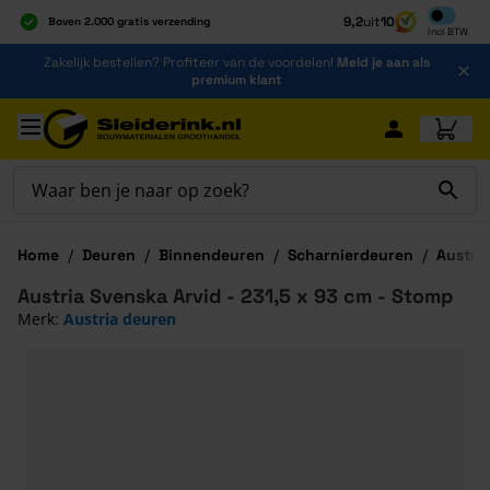
Inclusief b
9,2
uit
10
Boven 2.000 gratis verzending
Incl
BTW
Al 40 jaar dé specialist
Ga naar de inhoud
Zakelijk bestellen? Profiteer van de voordelen!
Meld je aan als
Alles onder één dak
premium klant
Ga naar hoofdinhoud
Home
/
Deuren
/
Binnendeuren
/
Scharnierdeuren
/
Austri
Austria Svenska Arvid - 231,5 x 93 cm - Stomp
Merk:
Austria deuren