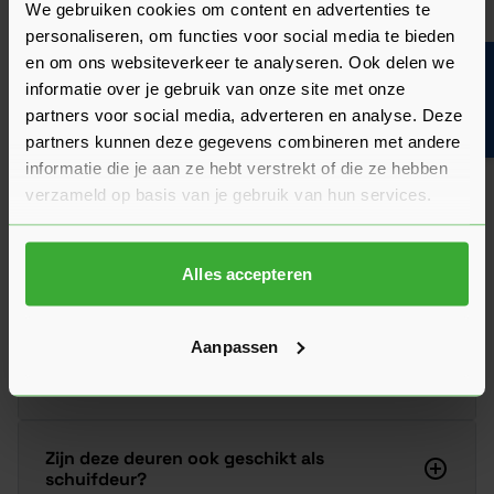
Veelgestelde vragen
We gebruiken cookies om content en advertenties te
Hier vind je antwoorden op de meest gestelde vragen over dit
personaliseren, om functies voor social media te bieden
product. We hebben de belangrijkste onderwerpen alvast
en om ons websiteverkeer te analyseren. Ook delen we
Bouwvakinfo
voor je op een rij gezet zodat je snel verder kunt.
informatie over je gebruik van onze site met onze
Kun je het antwoord op jouw vraag niet vinden? Neem dan
gerust contact op met een van onze experts we helpen je
partners voor social media, adverteren en analyse. Deze
graag verder!
partners kunnen deze gegevens combineren met andere
informatie die je aan ze hebt verstrekt of die ze hebben
Stel je vraag
verzameld op basis van je gebruik van hun services.
Alles accepteren
Is het ook mogelijk om de deuren zonder
slotgat te leveren?
Aanpassen
Kan ik 'Austria Svenska' deuren schilderen?
Zijn deze deuren ook geschikt als
schuifdeur?