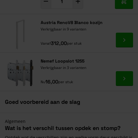
In mij
Austria RenoV8 Blanco kozijn
Verkrijgbaar in 9 varianten
Ga naa
312,00
Vanaf
per stuk
Nemef Loopslot 1255
Verkrijgbaar in 3 varianten
Ga naa
16,00
Nu
per stuk
Goed voorbereid aan de slag
Algemeen
Wat is het verschil tussen opdek en stomp?
Ontdek wat de verschillen zijn en welke vorm deur geschikt is