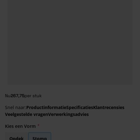
Nu
267,75
per stuk
Snel naar:
Productinformatie
Specificaties
Klantrecensies
Veelgestelde vragen
Verwerkingsadvies
Kies een Vorm
Opdek
Stomp