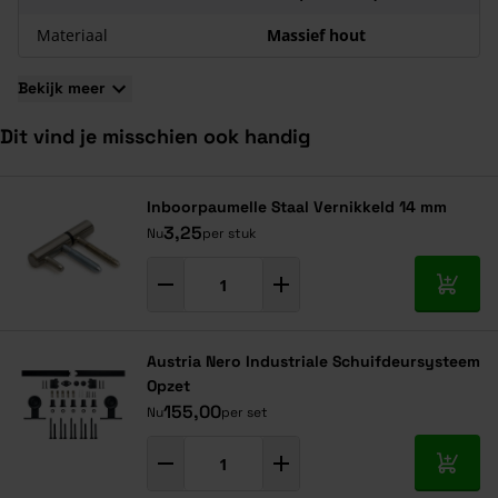
Materiaal
Massief hout
Bekijk meer
Dit vind je misschien ook handig
Navigeren door de elementen van de carrousel is mogelijk met de ta
Druk om carrousel over te slaan
Druk op om naar carrouselnavigatie te gaan
Inboorpaumelle Staal Vernikkeld 14 mm
3,25
Nu
per stuk
In mij
Austria Nero Industriale Schuifdeursysteem
Opzet
155,00
Nu
per set
In mij