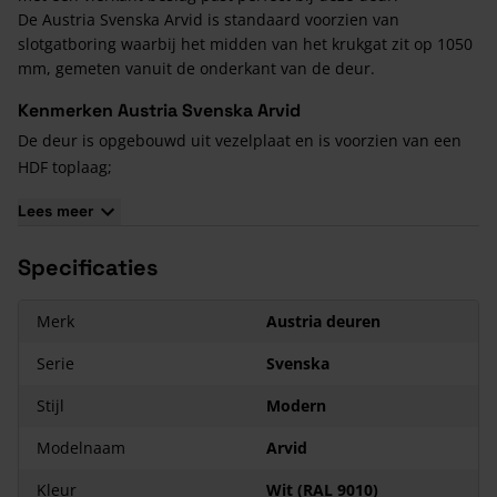
De Austria Svenska Arvid is standaard voorzien van
slotgatboring waarbij het midden van het krukgat zit op 1050
mm, gemeten vanuit de onderkant van de deur.
Kenmerken Austria Svenska Arvid
De deur is opgebouwd uit vezelplaat en is voorzien van een
HDF toplaag;
Paneeldikte is 6 mm en is vlak massief MDF;
Lees meer
39 mm deurdikte;
Standaard wit voorbehandeld;
Specificaties
Zowel verkrijgbaar in stomp- als opdek uitvoering;
12 jaar garantie.
Merk
Austria deuren
Serie
Svenska
Stijl
Modern
Modelnaam
Arvid
Kleur
Wit (RAL 9010)