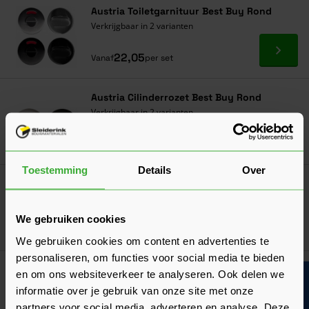
Austria Toiletgarnituur Best Buy Rond
Verkrijgbaar in 2 varianten
Ga naa
22,05
Vanaf
per set
Austria Cilinderrozet Best Buy Rond
Verkrijgbaar in 2 varianten
Ga naa
5,85
Nu
per set
Toestemming
Details
Over
Austria Sleutelrozet Best Buy Rond
Verkrijgbaar in 2 varianten
We gebruiken cookies
Ga naa
8,99
Nu
per set
We gebruiken cookies om content en advertenties te
personaliseren, om functies voor social media te bieden
Austria Deurkruk Best Buy 204 R
en om ons websiteverkeer te analyseren. Ook delen we
Bouwvakinfo
Verkrijgbaar in 2 varianten
informatie over je gebruik van onze site met onze
partners voor social media, adverteren en analyse. Deze