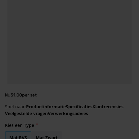
Nu
31,00
per set
Snel naar:
Productinformatie
Specificaties
Klantrecensies
Veelgestelde vragen
Verwerkingsadvies
Kies een Type
Mat RVS
Mat Zwart