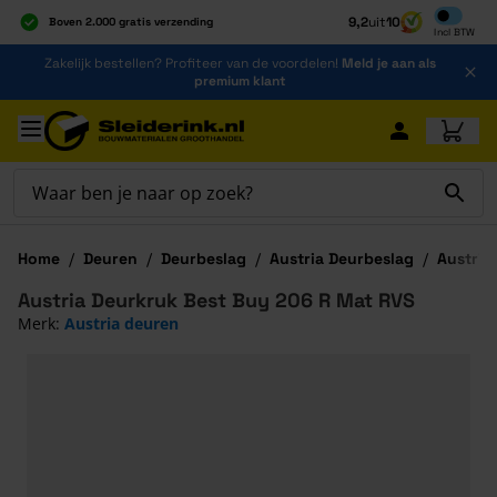
Inclusief b
9,2
uit
10
Boven 2.000 gratis verzending
Incl
BTW
Al 40 jaar dé specialist
Ga naar de inhoud
Zakelijk bestellen? Profiteer van de voordelen!
Meld je aan als
Alles onder één dak
premium klant
Ga naar hoofdinhoud
Home
/
Deuren
/
Deurbeslag
/
Austria Deurbeslag
/
Austria
Austria Deurkruk Best Buy 206 R Mat RVS
Merk:
Austria deuren