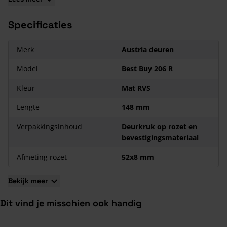
Specificaties
Merk
Austria deuren
Model
Best Buy 206 R
Kleur
Mat RVS
Lengte
148 mm
Verpakkingsinhoud
Deurkruk op rozet en
bevestigingsmateriaal
Afmeting rozet
52x8 mm
Bekijk meer
Dit vind je misschien ook handig
Navigeren door de elementen van de carrousel is mogelijk met de ta
Druk om carrousel over te slaan
Druk op om naar carrouselnavigatie te gaan