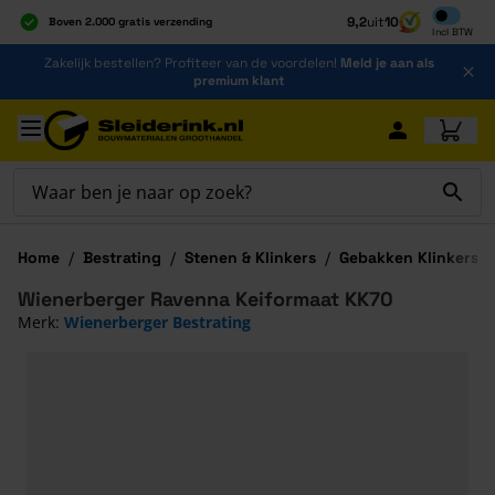
Inclusief b
9,2
uit
10
Boven 2.000 gratis verzending
Incl
BTW
Al 40 jaar dé specialist
Ga naar de inhoud
Zakelijk bestellen? Profiteer van de voordelen!
Meld je aan als
Alles onder één dak
premium klant
Ga naar hoofdinhoud
Home
/
Bestrating
/
Stenen & Klinkers
/
Gebakken Klinkers
/
Wienerberger Ravenna Keiformaat KK70
Merk:
Wienerberger Bestrating