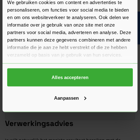
We gebruiken cookies om content en advertenties te
Veelgestelde vragen
personaliseren, om functies voor social media te bieden
Hier vind je antwoorden op de meest gestelde vragen over dit
en om ons websiteverkeer te analyseren. Ook delen we
Bouwvakinfo
product. We hebben de belangrijkste onderwerpen alvast
informatie over je gebruik van onze site met onze
voor je op een rij gezet zodat je snel verder kunt.
Kun je het antwoord op jouw vraag niet vinden? Neem dan
partners voor social media, adverteren en analyse. Deze
gerust contact op met een van onze experts we helpen je
partners kunnen deze gegevens combineren met andere
graag verder!
informatie die je aan ze hebt verstrekt of die ze hebben
verzameld op basis van je gebruik van hun services.
Stel je vraag
Alles accepteren
Heeft het zin om een offerte aan te vragen?
Aanpassen
Wat is de actuele levertijd?
Verwerkingsadvies