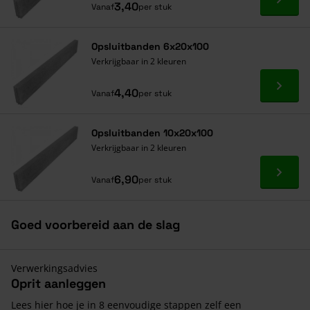
Ga naa
3,40
Vanaf
per stuk
Opsluitbanden 6x20x100
Verkrijgbaar in 2 kleuren
Ga naa
4,40
Vanaf
per stuk
Opsluitbanden 10x20x100
Verkrijgbaar in 2 kleuren
Ga naa
6,90
Vanaf
per stuk
Goed voorbereid aan de slag
Verwerkingsadvies
Oprit aanleggen
Lees hier hoe je in 8 eenvoudige stappen zelf een