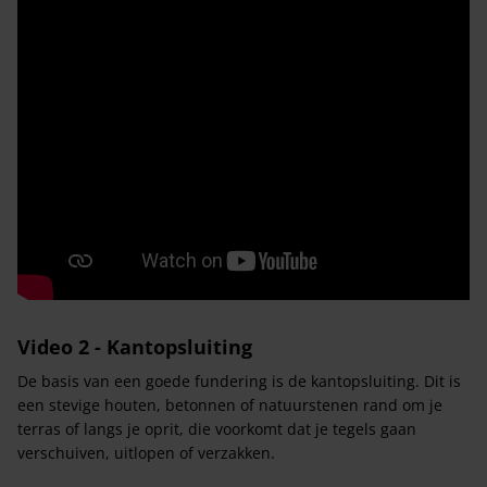
Video 2 - Kantopsluiting
De basis van een goede fundering is de kantopsluiting. Dit is
een stevige houten, betonnen of natuurstenen rand om je
terras of langs je oprit, die voorkomt dat je tegels gaan
verschuiven, uitlopen of verzakken.