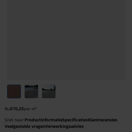
View larger image
View larger image
View larger image
Nu
679,23
per m²
Snel naar:
Productinformatie
Specificaties
Klantrecensies
Veelgestelde vragen
Verwerkingsadvies