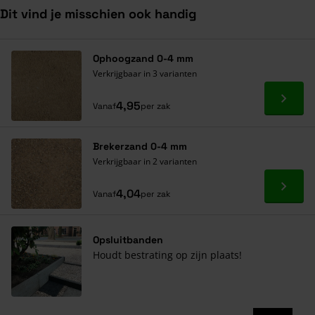
Dit vind je misschien ook handig
Navigeren door de elementen van de carrousel is mogelijk met de ta
Druk om carrousel over te slaan
Druk op om naar carrouselnavigatie te gaan
Ophoogzand 0-4 mm
Verkrijgbaar in 3 varianten
Ga naa
4,95
Vanaf
per zak
Brekerzand 0-4 mm
Verkrijgbaar in 2 varianten
Ga naa
4,04
Vanaf
per zak
Opsluitbanden
Houdt bestrating op zijn plaats!