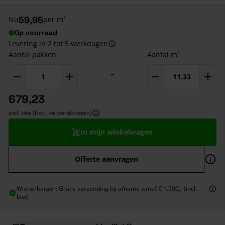
59,95
Nu
per m²
Op voorraad
Levering in 2 tot 5 werkdagen
Aantal pakken
Aantal m²
=
679,23
incl. btw (Excl. verzendkosten)
In mijn winkelwagen
Offerte aanvragen
Wienerberger: Gratis verzending bij afname vanaf € 1.500,- (incl.
btw)