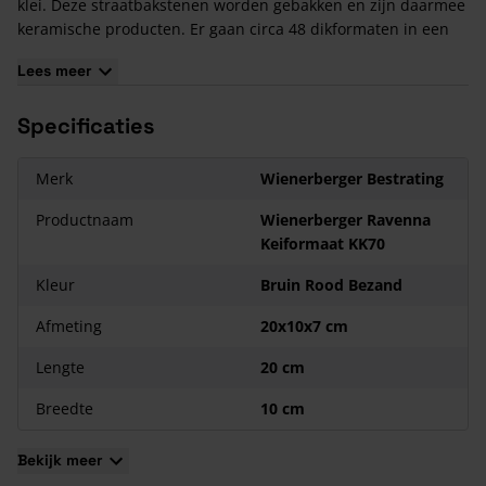
klei. Deze straatbakstenen worden gebakken en zijn daarmee
keramische producten. Er gaan circa 48 dikformaten in een
m².
Lees meer
De verschillende soorten verbanden die met Wienerberger
Ravenna Keiformaat KK70 gelegd kunnen worden hebben 2
Specificaties
doelstellingen: Het aanzicht van het straatwerk optimaliseren
én de samenhang van bestrating zo stabiel en duurzaam
mogelijk maken.
Merk
Wienerberger Bestrating
Meest gebruikte verbanden zijn: Halfsteenverband,
Keperverband, Elleboogverband en Blokverband.
Productnaam
Wienerberger Ravenna
Keiformaat KK70
Kleur
Bruin Rood Bezand
Afmeting
20x10x7 cm
Lengte
20 cm
Breedte
10 cm
Bekijk meer