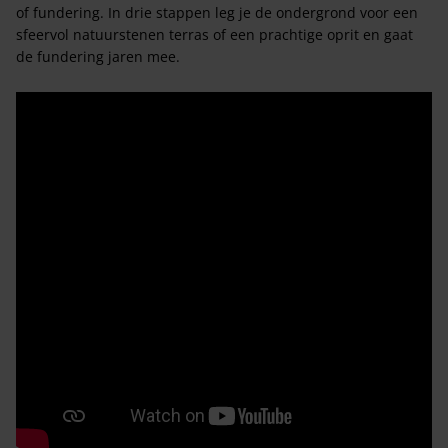
of fundering. In drie stappen leg je de ondergrond voor een
sfeervol natuurstenen terras of een prachtige oprit en gaat
de fundering jaren mee.