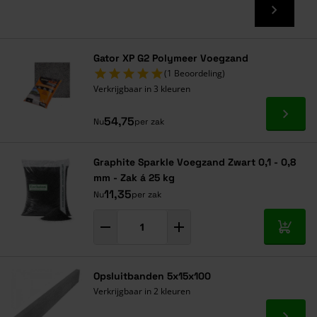
Gator XP G2 Polymeer Voegzand
(1 Beoordeling)
Verkrijgbaar in 3 kleuren
Ga naa
54,75
Nu
per zak
Graphite Sparkle Voegzand Zwart 0,1 - 0,8
mm - Zak á 25 kg
11,35
Nu
per zak
In mij
Opsluitbanden 5x15x100
Verkrijgbaar in 2 kleuren