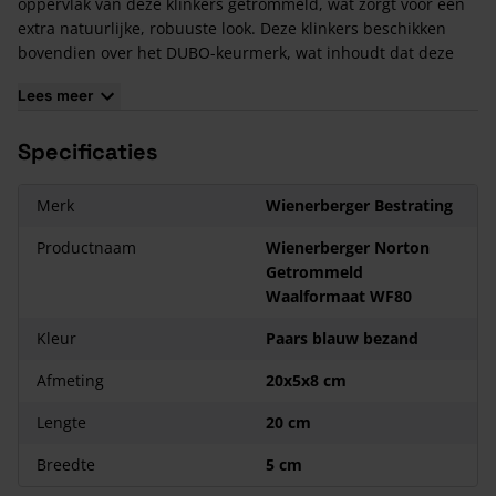
oppervlak van deze klinkers getrommeld, wat zorgt voor een
extra natuurlijke, robuuste look. Deze klinkers beschikken
bovendien over het DUBO-keurmerk, wat inhoudt dat deze
stenen behoren tot een millieuvriendelijke keuze.
Lees meer
Eigenschappen Wienerberger Norton Getrommeld
Waalformaat WF80
Specificaties
De Wienerberger Norton Getrommeld Waalformaat WF80 is
een gebakken klinker, ook wel bekend als straatbaksteen.
Merk
Wienerberger Bestrating
Deze bakstenen worden gemaakt van gebakken materiaal en
worden meestal toegepast in straatwerken. In een m² gaan
Productnaam
Wienerberger Norton
ongeveer 98 Waalformaat klinkers.
Getrommeld
Bestrating leggen kan in verschillende verbanden. Meest
Waalformaat WF80
gebruikte verbanden zijn: Halfsteenverband, Keperverband,
Kleur
Paars blauw bezand
Elleboogverband en Blokverband.
Afmeting
20x5x8 cm
Lengte
20 cm
Breedte
5 cm