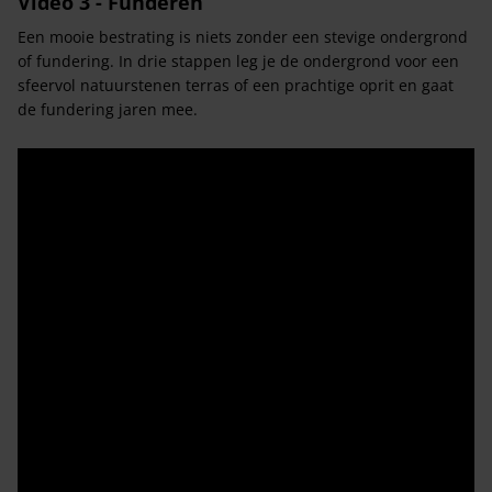
Video 3 - Funderen
Een mooie bestrating is niets zonder een stevige ondergrond
of fundering. In drie stappen leg je de ondergrond voor een
sfeervol natuurstenen terras of een prachtige oprit en gaat
de fundering jaren mee.