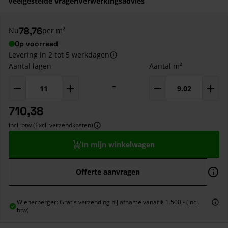
Veelgestelde vragen
Verwerkingsadvies
78,76
Nu
per m²
Op voorraad
Levering in 2 tot 5 werkdagen
Aantal lagen
Aantal m²
=
710,38
incl. btw (Excl. verzendkosten)
In mijn winkelwagen
Offerte aanvragen
Wienerberger: Gratis verzending bij afname vanaf € 1.500,- (incl.
btw)