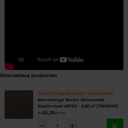
Alternatieve producten
Navigeren door de elementen van de carrousel is mogelijk met de ta
Druk om carrousel over te slaan
Druk op om naar carrouselnavigatie te gaan
Korting? Vraag offerte aan!
Snel leverbaar!
Wienerberger Norton Getrommeld
Waalformaat UWF60 - 0,82 m² (11205024)
68,35
Nu
per m²