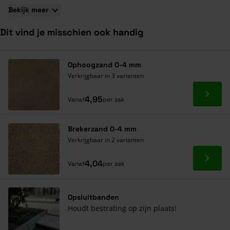
Bekijk meer
Dit vind je misschien ook handig
Navigeren door de elementen van de carrousel is mogelijk met de ta
Druk om carrousel over te slaan
Druk op om naar carrouselnavigatie te gaan
Ophoogzand 0-4 mm
Verkrijgbaar in 3 varianten
Ga naa
4,95
Vanaf
per zak
Brekerzand 0-4 mm
Verkrijgbaar in 2 varianten
Ga naa
4,04
Vanaf
per zak
Opsluitbanden
Houdt bestrating op zijn plaats!