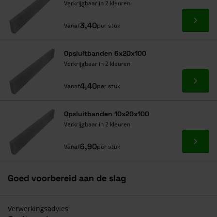
Verkrijgbaar in 2 kleuren
Ga naa
3,40
Vanaf
per stuk
Opsluitbanden 6x20x100
Verkrijgbaar in 2 kleuren
Ga naa
4,40
Vanaf
per stuk
Opsluitbanden 10x20x100
Verkrijgbaar in 2 kleuren
Ga naa
6,90
Vanaf
per stuk
Goed voorbereid aan de slag
Verwerkingsadvies