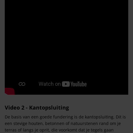
Video 2 - Kantopsluiting
De basis van een goede fundering is de kantopsluiting. Dit is
een stevige houten, betonnen of natuurstenen rand om je
terras of langs je oprit, die voorkomt dat je tegels gaan