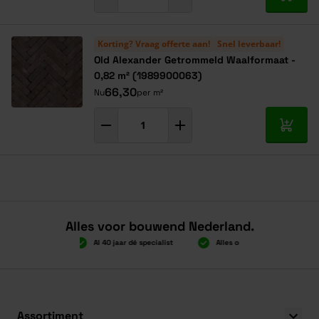
In mij
Korting? Vraag offerte aan!
Snel leverbaar!
Old Alexander Getrommeld Waalformaat -
0,82 m² (1989900063)
66,30
Nu
per m²
In mij
Alles voor bouwend Nederland.
Boven 2.000 gratis verzending
Al 40 jaar dé speciali
Boven 2.000 gratis verzending
Al 40 jaar dé speciali
Assortiment