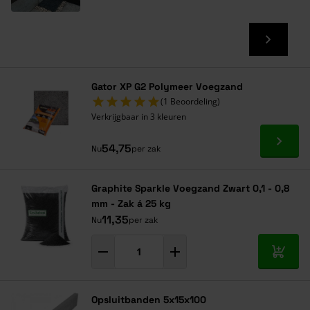
Gator XP G2 Polymeer Voegzand
(1 Beoordeling)
Verkrijgbaar in 3 kleuren
Ga naa
54,75
Nu
per zak
Graphite Sparkle Voegzand Zwart 0,1 - 0,8
mm - Zak á 25 kg
11,35
Nu
per zak
In mij
Opsluitbanden 5x15x100