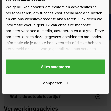
Beoordeling schrijven
We gebruiken cookies om content en advertenties te
personaliseren, om functies voor social media te bieden
Veelgestelde vragen
en om ons websiteverkeer te analyseren. Ook delen we
Bouwvakinfo
Hier vind je antwoorden op de meest gestelde vragen over dit
informatie over je gebruik van onze site met onze
product. We hebben de belangrijkste onderwerpen alvast
partners voor social media, adverteren en analyse. Deze
voor je op een rij gezet zodat je snel verder kunt.
Kun je het antwoord op jouw vraag niet vinden? Neem dan
partners kunnen deze gegevens combineren met andere
gerust contact op met een van onze experts we helpen je
informatie die je aan ze hebt verstrekt of die ze hebben
graag verder!
verzameld op basis van je gebruik van hun services.
Stel je vraag
Alles accepteren
Heeft het zin om een offerte aan te vragen?
Aanpassen
Wat is de actuele levertijd?
Verwerkingsadvies