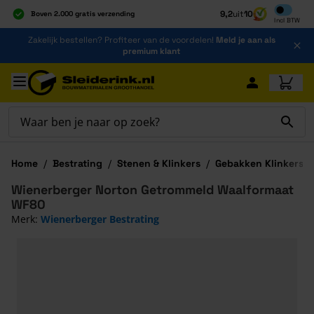
Inclusief b
9,2
uit
10
Boven 2.000 gratis verzending
Incl
BTW
Al 40 jaar dé specialist
Ga naar de inhoud
Zakelijk bestellen? Profiteer van de voordelen!
Meld je aan als
Alles onder één dak
premium klant
Ga naar hoofdinhoud
Home
/
Bestrating
/
Stenen & Klinkers
/
Gebakken Klinkers
/
Wienerberger Norton Getrommeld Waalformaat
WF80
Merk:
Wienerberger Bestrating