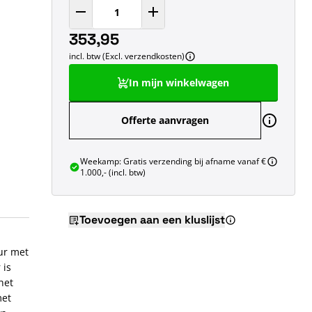
353,95
incl. btw (Excl. verzendkosten)
In mijn winkelwagen
Offerte aanvragen
Weekamp: Gratis verzending bij afname vanaf €
1.000,- (incl. btw)
Toevoegen aan een kluslijst
ur met
 is
het
met