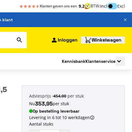
★★★★★
★★★★★
Inclusief bt
9,2
BTW:
Incl
Excl
Klanten geven ons een
m klant
Inloggen
Winkelwagen
Kennisbank
Klantenservice
strating
submenu for Bouwshop
Toggle 
,5
Adviesprijs
454,00
per stuk
353,95
Nu
per stuk
Op bestelling leverbaar
Levering in 6 tot 10 werkdagen
Aantal stuks