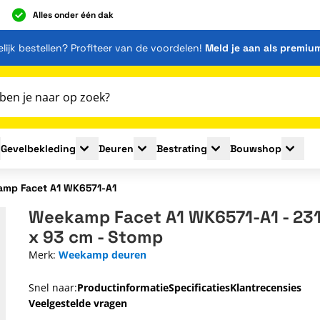
Alles onder één dak
lijk bestellen? Profiteer van de voordelen!
Meld je aan als premiu
Gevelbekleding
Deuren
Bestrating
Bouwshop
for Plaatmaterialen
le submenu for Isolatie
Toggle submenu for Gevelbekleding
Toggle submenu for Deuren
Toggle submenu for Be
Toggle 
mp Facet A1 WK6571-A1
Weekamp Facet A1 WK6571-A1 - 231
x 93 cm - Stomp
Merk:
Weekamp deuren
Snel naar:
Productinformatie
Specificaties
Klantrecensies
Veelgestelde vragen