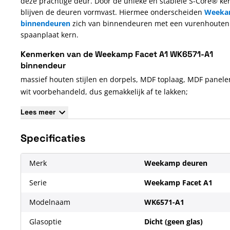
deze prachtige deur. Door de unieke en stabiele S-Core® ke
blijven de deuren vormvast. Hiermee onderscheiden
Weeka
binnendeuren
zich van binnendeuren met een vurenhouten
spaanplaat kern.
Kenmerken van de Weekamp Facet A1 WK6571-A1
binnendeur
massief houten stijlen en dorpels, MDF toplaag, MDF panele
wit voorbehandeld, dus gemakkelijk af te lakken;
maatwerk leverbaar;
Lees meer
KOMO gecertificeerd;
slotgat en voorplaatboring Nemef 1200 voorgeboord;
Specificaties
paumelleboringen in opdekdeuren voorgeboord;
12 jaar garantie:
Merk
Weekamp deuren
Serie
Weekamp Facet A1
Modelnaam
WK6571-A1
Glasoptie
Dicht (geen glas)