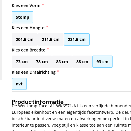
Kies een Vorm
Stomp
Kies een Hoogte
201,5 cm
211,5 cm
231,5 cm
Kies een Breedte
73 cm
78 cm
83 cm
88 cm
93 cm
Kies een Draairichting
nvt
Productinformatie
De Weekamp Facet A1 WK6571-A1 is een verfijnde binnende
Europees eikenhout en een eigentijds facetontwerp. De deur
beschikbaar in diverse maten en afwerkingen om perfect in 
interieur te passen. Voeg stijl en klasse toe aan een ruimte 