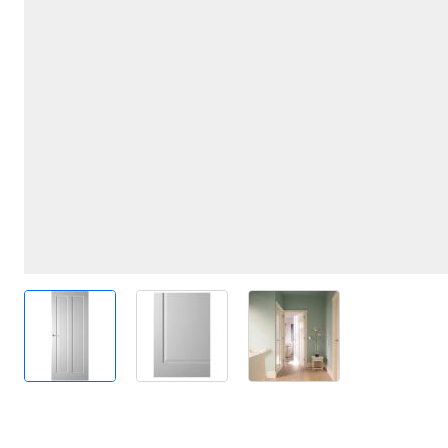
View larger image
View larger image
View larger image